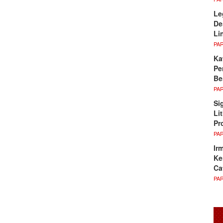
Le
De
Li
PA
Ka
Pe
Be
PA
Si
Li
Pr
PA
Ir
Ke
Ca
PA