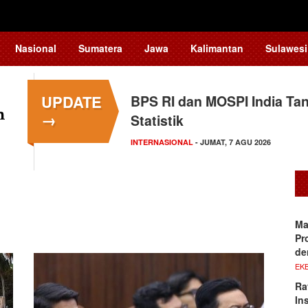
Nasional
Sumatera
Jawa
Kalimantan
Sulawesi
UPDATE
BPS RI dan MOSPI India Ta
→
Statistik
INTERNASIONAL
- JUMAT, 7 AGU 2026
Ma
Pr
de
EKB
Ra
In