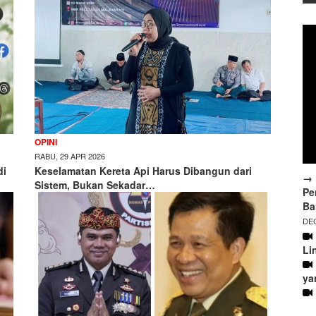
OPINI
RABU, 29 APR 2026
di
Keselamatan Kereta Api Harus Dibangun dari
→ 
Sistem, Bukan Sekadar…
Pe
Ba
DEC
Li
ya