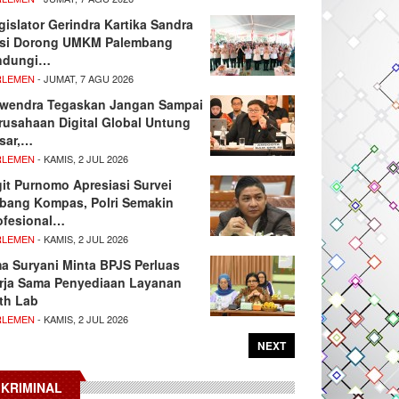
gislator Gerindra Kartika Sandra
si Dorong UMKM Palembang
ndungi…
RLEMEN
- JUMAT, 7 AGU 2026
wendra Tegaskan Jangan Sampai
rusahaan Digital Global Untung
sar,…
RLEMEN
- KAMIS, 2 JUL 2026
git Purnomo Apresiasi Survei
tbang Kompas, Polri Semakin
ofesional…
RLEMEN
- KAMIS, 2 JUL 2026
ma Suryani Minta BPJS Perluas
rja Sama Penyediaan Layanan
th Lab
RLEMEN
- KAMIS, 2 JUL 2026
NEXT
KRIMINAL