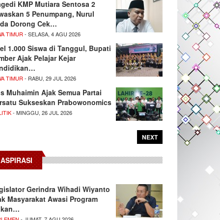
agedi KMP Mutiara Sentosa 2
waskan 5 Penumpang, Nurul
da Dorong Cek…
WA TIMUR
- SELASA, 4 AGU 2026
el 1.000 Siswa di Tanggul, Bupati
mber Ajak Pelajar Kejar
ndidikan…
WA TIMUR
- RABU, 29 JUL 2026
s Muhaimin Ajak Semua Partai
rsatu Sukseskan Prabowonomics
ITIK
- MINGGU, 26 JUL 2026
NEXT
ASPIRASI
gislator Gerindra Wihadi Wiyanto
ak Masyarakat Awasi Program
akan…
RLEMEN
- JUMAT, 7 AGU 2026