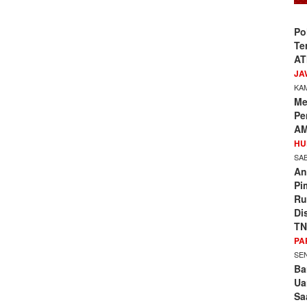
Po
Te
AT
JA
KAM
Me
Pe
AM
HU
SAB
An
Pi
Ru
Di
TN
PA
SEN
Ba
Ua
Sa