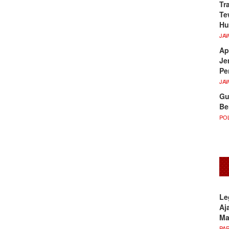
Tr
Te
Hu
JA
Ap
Je
Pe
JA
Gu
Be
POL
Le
Aj
M
PA