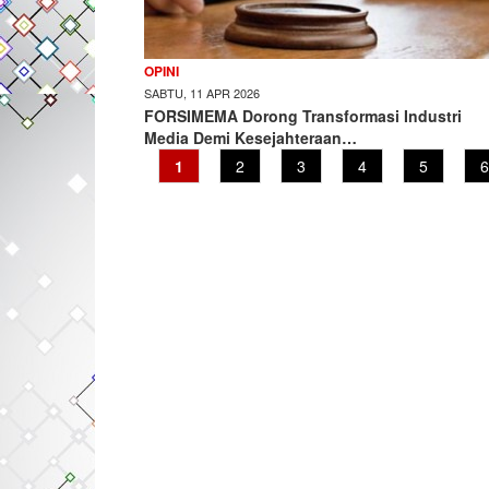
OPINI
SABTU, 11 APR 2026
FORSIMEMA Dorong Transformasi Industri
Media Demi Kesejahteraan…
Current
1
Page
2
Page
3
Page
4
Page
5
P
6
page