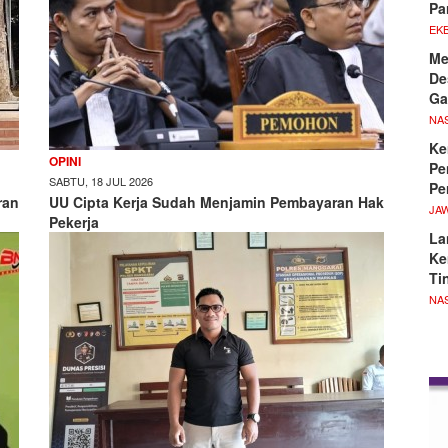
Pa
EKB
Me
De
Ga
NA
Ke
OPINI
Pe
SABTU, 18 JUL 2026
Pe
ran
UU Cipta Kerja Sudah Menjamin Pembayaran Hak
JA
Pekerja
La
Ke
Ti
NA