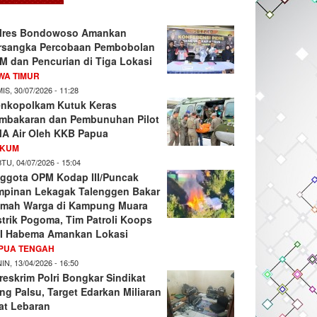
lres Bondowoso Amankan
rsangka Percobaan Pembobolan
M dan Pencurian di Tiga Lokasi
WA TIMUR
IS, 30/07/2026 - 11:28
nkopolkam Kutuk Keras
mbakaran dan Pembunuhan Pilot
A Air Oleh KKB Papua
KUM
TU, 04/07/2026 - 15:04
ggota OPM Kodap III/Puncak
mpinan Lekagak Talenggen Bakar
mah Warga di Kampung Muara
strik Pogoma, Tim Patroli Koops
I Habema Amankan Lokasi
PUA TENGAH
IN, 13/04/2026 - 16:50
reskrim Polri Bongkar Sindikat
ng Palsu, Target Edarkan Miliaran
at Lebaran