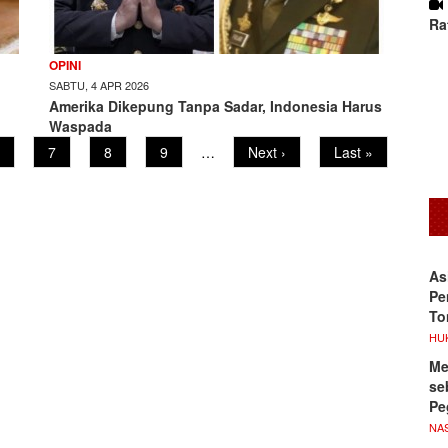
Ra
OPINI
SABTU, 4 APR 2026
Amerika Dikepung Tanpa Sadar, Indonesia Harus
Waspada
age
Page
7
Page
8
Page
9
…
Next
Next ›
Last
Last »
page
page
As
Pe
To
HU
Me
se
Pe
NA