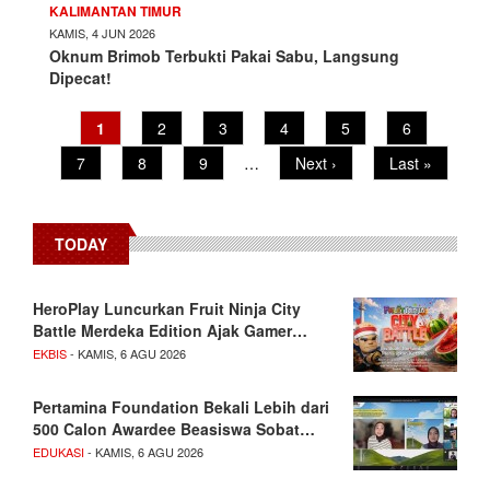
KALIMANTAN TIMUR
KAMIS, 4 JUN 2026
Oknum Brimob Terbukti Pakai Sabu, Langsung
Dipecat!
Pagination
Current
1
Page
2
Page
3
Page
4
Page
5
Page
6
page
Page
7
Page
8
Page
9
…
Next
Next ›
Last
Last »
page
page
TODAY
HeroPlay Luncurkan Fruit Ninja City
Battle Merdeka Edition Ajak Gamer…
EKBIS
- KAMIS, 6 AGU 2026
Pertamina Foundation Bekali Lebih dari
500 Calon Awardee Beasiswa Sobat…
EDUKASI
- KAMIS, 6 AGU 2026