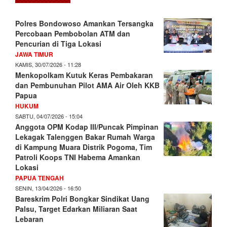
Polres Bondowoso Amankan Tersangka
Percobaan Pembobolan ATM dan
Pencurian di Tiga Lokasi
JAWA TIMUR
KAMIS, 30/07/2026 - 11:28
Menkopolkam Kutuk Keras Pembakaran
dan Pembunuhan Pilot AMA Air Oleh KKB
Papua
HUKUM
SABTU, 04/07/2026 - 15:04
Anggota OPM Kodap III/Puncak Pimpinan
Lekagak Talenggen Bakar Rumah Warga
di Kampung Muara Distrik Pogoma, Tim
Patroli Koops TNI Habema Amankan
Lokasi
PAPUA TENGAH
SENIN, 13/04/2026 - 16:50
Bareskrim Polri Bongkar Sindikat Uang
Palsu, Target Edarkan Miliaran Saat
Lebaran