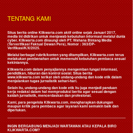
TENTANG KAMI
Situs berita online Klikwarta.com aktif online sejak Januari 2017,
media ini didirikan untuk menjawab kebutuhan informasi melalui dunia
cyber. Klikwarta.com dinaungi oleh
PT. Wahana Bintang Media
(Terverifikasi Faktual Dewan Pers)
, Nomor : 363/DP-
Verifikasi/K/X/2025.
Melalui berbagai rubrik/konten yang ditampilkan, Klikwarta.com terus
melakukan pembenahan untuk memenuhi kebutuhan pembaca sesuai
kekiniannya.
Klikwarta.com dalam penyajiannya mengemban fungsi informasi,
pendidikan, hiburan dan kontrol sosial. Situs berita
www.klikwarta.com terikat oleh undang-undang dan kode etik dalam
menjalankan tugas jurnalistik sehari-hari.
Selain itu, undang-undang dan kode etik itu juga menjadi panduan
kerja redaksi dalam hal memproduksi berita agar sesuai dengan
kaidah jurnalistik, mencerdaskan dan profesional.
Kami, para pengelola Klikwarta.com, mengharapkan dukungan
maupun kritik para pembaca agar layanan kami semakin baik dan
diperlukan.
INGIN BERGABUNG MENJADI WARTAWAN ATAU KEPALA BIRO
KLIKWARTA.COM?