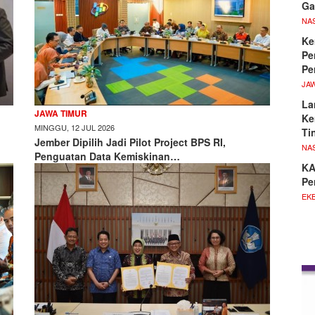
Ga
NA
Ke
Pe
Pe
JA
La
JAWA TIMUR
Ke
MINGGU, 12 JUL 2026
Ti
Jember Dipilih Jadi Pilot Project BPS RI,
NA
Penguatan Data Kemiskinan…
KA
Pe
EKB