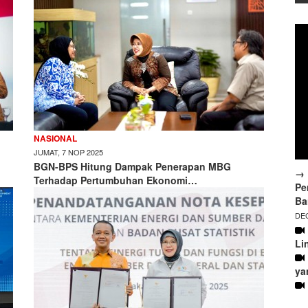
NASIONAL
JUMAT, 7 NOP 2025
BGN-BPS Hitung Dampak Penerapan MBG
→ 
Terhadap Pertumbuhan Ekonomi…
Pe
Ba
DEC
Li
ya