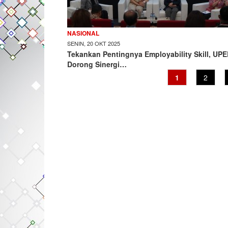
NASIONAL
SENIN, 20 OKT 2025
Tekankan Pentingnya Employability Skill, UP
Dorong Sinergi…
Current
1
Page
2
page