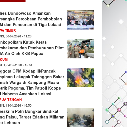
lres Bondowoso Amankan
rsangka Percobaan Pembobolan
M dan Pencurian di Tiga Lokasi
WA TIMUR
IS, 30/07/2026 - 11:28
nkopolkam Kutuk Keras
mbakaran dan Pembunuhan Pilot
A Air Oleh KKB Papua
KUM
TU, 04/07/2026 - 15:04
ggota OPM Kodap III/Puncak
mpinan Lekagak Talenggen Bakar
mah Warga di Kampung Muara
strik Pogoma, Tim Patroli Koops
I Habema Amankan Lokasi
PUA TENGAH
IN, 13/04/2026 - 16:50
reskrim Polri Bongkar Sindikat
ng Palsu, Target Edarkan Miliaran
at Lebaran