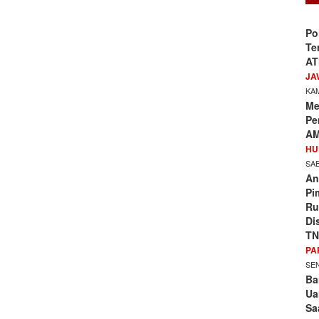
Po
Te
AT
JA
KAM
Me
Pe
AM
HU
SAB
An
Pi
Ru
Di
TN
PA
SEN
Ba
Ua
Sa