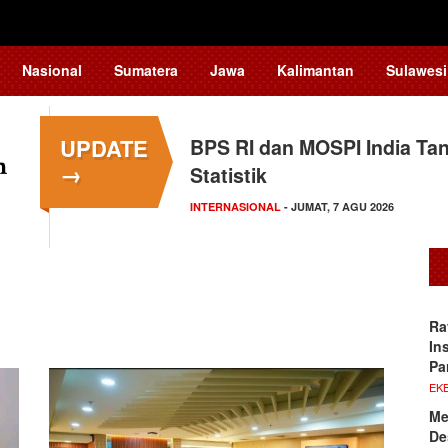
Nasional
Sumatera
Jawa
Kalimantan
Sulawesi
UPDATE
BPS RI dan MOSPI India Ta
→
Statistik
INTERNASIONAL
- JUMAT, 7 AGU 2026
Ra
In
Pa
EKB
Me
De