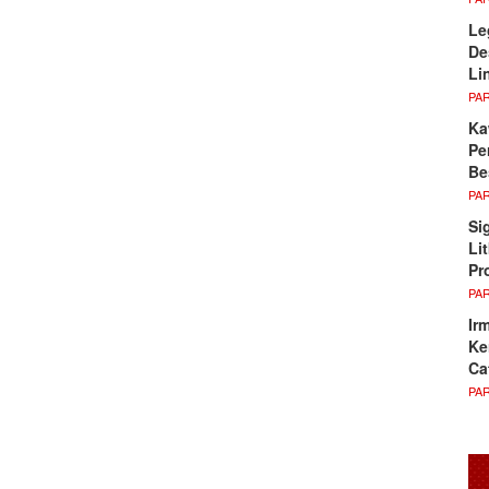
Le
De
Li
PA
Ka
Pe
Be
PA
Si
Li
Pr
PA
Ir
Ke
Ca
PA