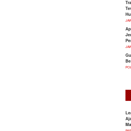
Tr
Te
Hu
JA
Ap
Je
Pe
JA
Gu
Be
POL
Le
Aj
M
PA