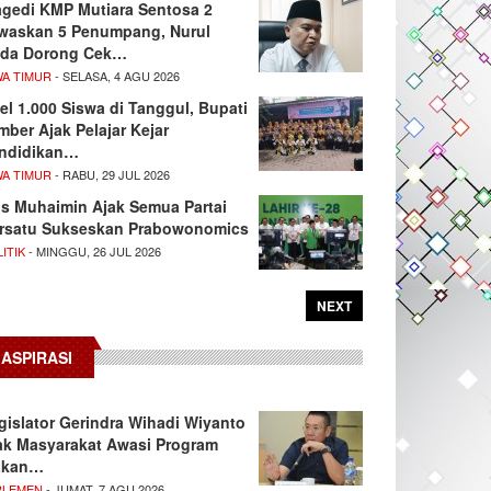
agedi KMP Mutiara Sentosa 2
waskan 5 Penumpang, Nurul
da Dorong Cek…
WA TIMUR
- SELASA, 4 AGU 2026
el 1.000 Siswa di Tanggul, Bupati
mber Ajak Pelajar Kejar
ndidikan…
WA TIMUR
- RABU, 29 JUL 2026
s Muhaimin Ajak Semua Partai
rsatu Sukseskan Prabowonomics
ITIK
- MINGGU, 26 JUL 2026
NEXT
ASPIRASI
gislator Gerindra Wihadi Wiyanto
ak Masyarakat Awasi Program
akan…
RLEMEN
- JUMAT, 7 AGU 2026