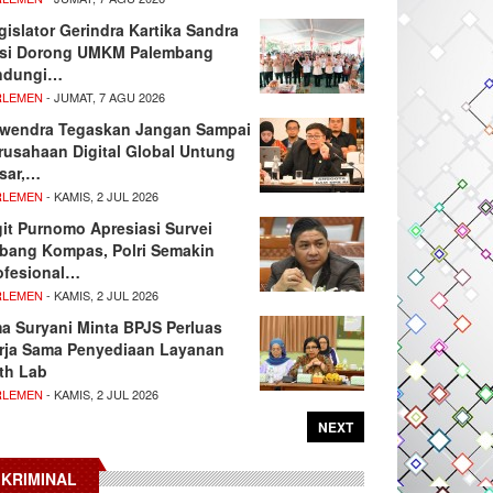
gislator Gerindra Kartika Sandra
si Dorong UMKM Palembang
ndungi…
RLEMEN
- JUMAT, 7 AGU 2026
wendra Tegaskan Jangan Sampai
rusahaan Digital Global Untung
sar,…
RLEMEN
- KAMIS, 2 JUL 2026
git Purnomo Apresiasi Survei
tbang Kompas, Polri Semakin
ofesional…
RLEMEN
- KAMIS, 2 JUL 2026
ma Suryani Minta BPJS Perluas
rja Sama Penyediaan Layanan
th Lab
RLEMEN
- KAMIS, 2 JUL 2026
NEXT
KRIMINAL