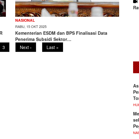
Ra
NASIONAL
RABU, 15 OKT 2025
ER
Kementerian ESDM dan BPS Finalisasi Data
Penerima Subsidi Sektor…
Page
3
Next
Next ›
Last
Last »
page
page
As
Pe
To
HU
Me
se
Pe
NA