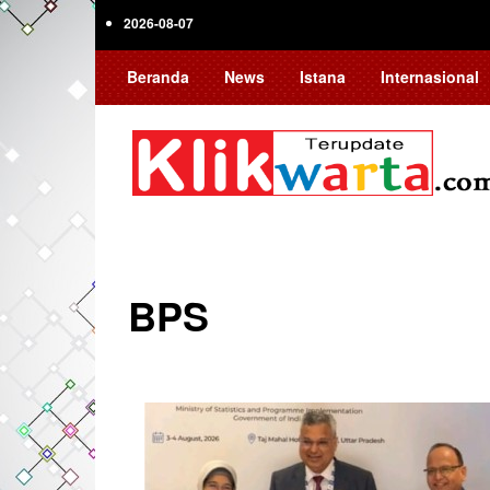
Skip
2026-08-07
to
main
Beranda
News
Istana
Internasional
content
BPS
Pagination