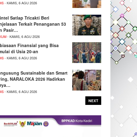
IS
- KAMIS, 6 AGU 2026
intel Satlap Tricakti Beri
njelasan Terkait Penanganan 53
n Pasir…
KUM
- KAMIS, 6 AGU 2026
biasaan Finansial yang Bisa
mulai di Usia 20-an
IS
- KAMIS, 6 AGU 2026
ngusung Sustainable dan Smart
ving, NARALOKA 2026 Hadirkan
rya…
IS
- KAMIS, 6 AGU 2026
NEXT