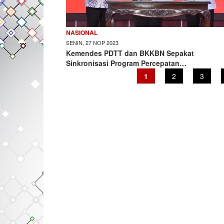
NASIONAL
SENIN, 27 NOP 2023
Kemendes PDTT dan BKKBN Sepakat
Sinkronisasi Program Percepatan…
Current
1
Page
2
Page
3
page