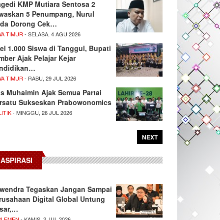
agedi KMP Mutiara Sentosa 2
waskan 5 Penumpang, Nurul
da Dorong Cek…
WA TIMUR
- SELASA, 4 AGU 2026
el 1.000 Siswa di Tanggul, Bupati
mber Ajak Pelajar Kejar
ndidikan…
WA TIMUR
- RABU, 29 JUL 2026
s Muhaimin Ajak Semua Partai
rsatu Sukseskan Prabowonomics
ITIK
- MINGGU, 26 JUL 2026
NEXT
ASPIRASI
wendra Tegaskan Jangan Sampai
rusahaan Digital Global Untung
sar,…
RLEMEN
- KAMIS, 2 JUL 2026