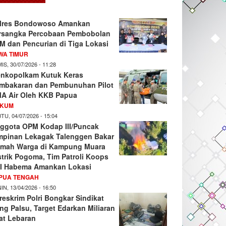
lres Bondowoso Amankan
rsangka Percobaan Pembobolan
M dan Pencurian di Tiga Lokasi
WA TIMUR
IS, 30/07/2026 - 11:28
nkopolkam Kutuk Keras
mbakaran dan Pembunuhan Pilot
A Air Oleh KKB Papua
KUM
TU, 04/07/2026 - 15:04
ggota OPM Kodap III/Puncak
mpinan Lekagak Talenggen Bakar
mah Warga di Kampung Muara
strik Pogoma, Tim Patroli Koops
I Habema Amankan Lokasi
PUA TENGAH
IN, 13/04/2026 - 16:50
reskrim Polri Bongkar Sindikat
ng Palsu, Target Edarkan Miliaran
at Lebaran