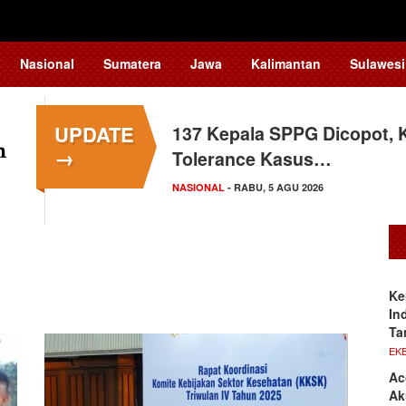
Nasional
Sumatera
Jawa
Kalimantan
Sulawesi
UPDATE
137 Kepala SPPG Dicopot, 
→
Tolerance Kasus…
NASIONAL
- RABU, 5 AGU 2026
Ke
In
Ta
EKB
Ac
Ak