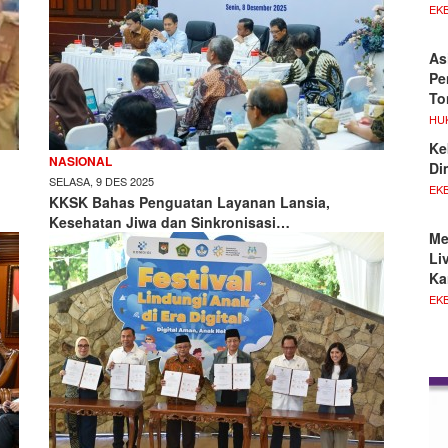
EKB
As
Pe
To
HU
Ke
NASIONAL
Di
SELASA, 9 DES 2025
EKB
KKSK Bahas Penguatan Layanan Lansia,
Kesehatan Jiwa dan Sinkronisasi…
Me
Li
Ka
EKB