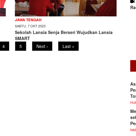
Ra
JAWA TENGAH
SABTU, 7 OKT 2023
Sekolah Lansia Senja Berseri Wujudkan Lansia
SMART
Page
4
Page
5
Next
Next ›
Last
Last »
page
page
As
Pe
To
HU
Me
se
Pe
NA