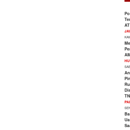
Po
Te
AT
JA
KAM
Me
Pe
AM
HU
SAB
An
Pi
Ru
Di
TN
PA
SEN
Ba
Ua
Sa