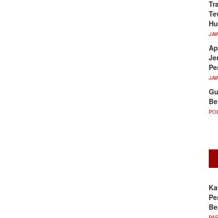
Tr
Te
Hu
JA
Ap
Je
Pe
JA
Gu
Be
POL
Ka
Pe
Be
PA