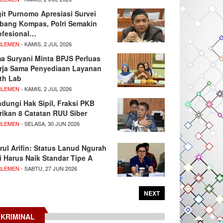
git Purnomo Apresiasi Survei
tbang Kompas, Polri Semakin
ofesional…
RLEMEN
- KAMIS, 2 JUL 2026
ma Suryani Minta BPJS Perluas
rja Sama Penyediaan Layanan
th Lab
RLEMEN
- KAMIS, 2 JUL 2026
ndungi Hak Sipil, Fraksi PKB
rikan 8 Catatan RUU Siber
RLEMEN
- SELASA, 30 JUN 2026
rul Arifin: Status Lanud Ngurah
i Harus Naik Standar Tipe A
RLEMEN
- SABTU, 27 JUN 2026
NEXT
KRIMINAL