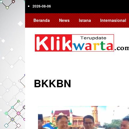
Skip
2026-08-06
to
main
Beranda
News
Istana
Internasional
content
BKKBN
Pagination