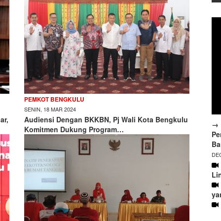
PEMKOT BENGKULU
SENIN, 18 MAR 2024
ar,
Audiensi Dengan BKKBN, Pj Wali Kota Bengkulu
→ 
Komitmen Dukung Program…
Pe
Ba
DEC
Li
ya