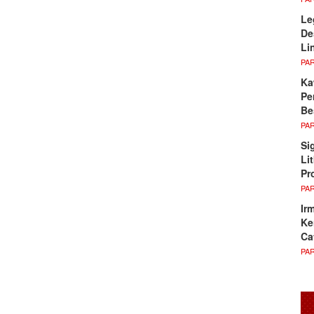
Le
De
Li
PA
Ka
Pe
Be
PA
Si
Li
Pr
PA
Ir
Ke
Ca
PA