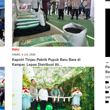
RIAU
KAMIS, 9 JUL 2026
Kapolri Tinjau Pabrik Pupuk Batu Bara di
→ 
Kampar, Lepas Distribusi 80…
Pe
Ba
DEC
Li
ya