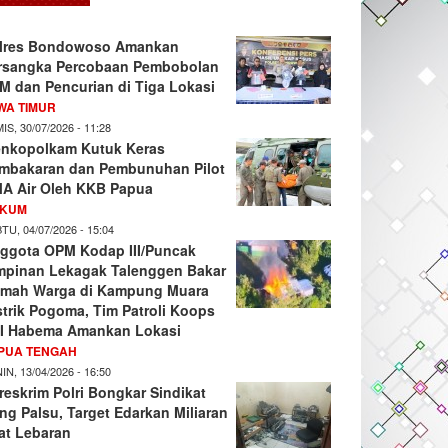
lres Bondowoso Amankan
rsangka Percobaan Pembobolan
M dan Pencurian di Tiga Lokasi
WA TIMUR
IS, 30/07/2026 - 11:28
nkopolkam Kutuk Keras
mbakaran dan Pembunuhan Pilot
A Air Oleh KKB Papua
KUM
TU, 04/07/2026 - 15:04
ggota OPM Kodap III/Puncak
mpinan Lekagak Talenggen Bakar
mah Warga di Kampung Muara
strik Pogoma, Tim Patroli Koops
I Habema Amankan Lokasi
PUA TENGAH
IN, 13/04/2026 - 16:50
reskrim Polri Bongkar Sindikat
ng Palsu, Target Edarkan Miliaran
at Lebaran