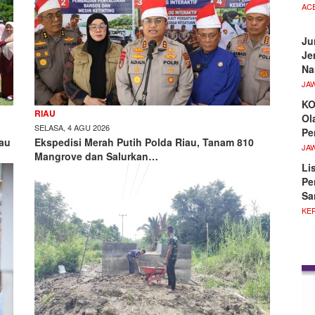
AC
Ju
Je
Na
JA
KO
RIAU
Ol
SELASA, 4 AGU 2026
Pe
iau
Ekspedisi Merah Putih Polda Riau, Tanam 810
JA
Mangrove dan Salurkan…
Li
Pe
Sa
KE