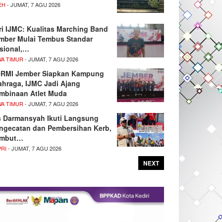
EH
- JUMAT, 7 AGU 2026
ri IJMC: Kualitas Marching Band
mber Mulai Tembus Standar
sional,…
WA TIMUR
- JUMAT, 7 AGU 2026
RMI Jember Siapkan Kampung
ahraga, IJMC Jadi Ajang
mbinaan Atlet Muda
WA TIMUR
- JUMAT, 7 AGU 2026
s Darmansyah Ikuti Langsung
ngecatan dan Pembersihan Kerb,
mbut…
PRI
- JUMAT, 7 AGU 2026
NEXT