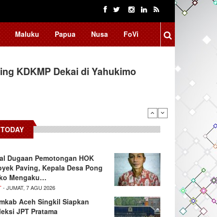
Maluku
Papua
Nusa
FoVi
ing KDKMP Dekai di Yahukimo
 Kembangkan Aplikasi Netrash,
TODAY
oal Dugaan Pemotongan HOK
oyek Paving, Kepala Desa Pong
ko Mengaku…
T
- JUMAT, 7 AGU 2026
mkab Aceh Singkil Siapkan
leksi JPT Pratama