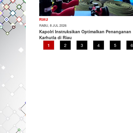
RIAU
RABU, 8 JUL 2026
Kapolri Instruksikan Optimalkan Penanganan
Karhutla di Riau
Current
1
Page
2
Page
3
Page
4
Page
5
P
6
page