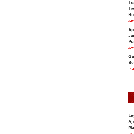
Tr
Te
Hu
JA
Ap
Je
Pe
JA
Gu
Be
POL
Le
Aj
M
PA