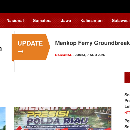
Nasional
Sumatera
Jawa
Kalimantan
Sulawesi
UPDATE
Menkop Ferry Groundbreak
Dosen Ilmu Komputer UPER
→
Pengelolaan…
NASIONAL
- JUMAT, 7 AGU 2026
KAMPUS NEWS
- JUMAT, 7 AGU 2026
​S
Pr
Le
NT
Pe
Se