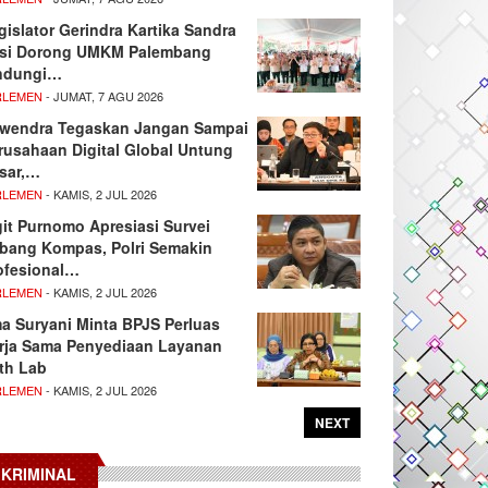
gislator Gerindra Kartika Sandra
si Dorong UMKM Palembang
ndungi…
RLEMEN
- JUMAT, 7 AGU 2026
wendra Tegaskan Jangan Sampai
rusahaan Digital Global Untung
sar,…
RLEMEN
- KAMIS, 2 JUL 2026
git Purnomo Apresiasi Survei
tbang Kompas, Polri Semakin
ofesional…
RLEMEN
- KAMIS, 2 JUL 2026
ma Suryani Minta BPJS Perluas
rja Sama Penyediaan Layanan
th Lab
RLEMEN
- KAMIS, 2 JUL 2026
NEXT
KRIMINAL