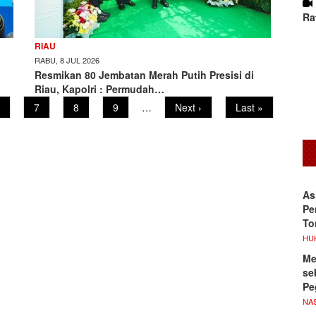
Ra
RIAU
RABU, 8 JUL 2026
Resmikan 80 Jembatan Merah Putih Presisi di
Riau, Kapolri : Permudah…
age
Page
7
Page
8
Page
9
…
Next
Next ›
Last
Last »
page
page
As
Pe
To
HU
Me
se
Pe
NA