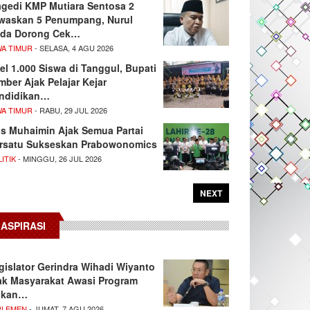
agedi KMP Mutiara Sentosa 2
waskan 5 Penumpang, Nurul
da Dorong Cek…
WA TIMUR
- SELASA, 4 AGU 2026
el 1.000 Siswa di Tanggul, Bupati
mber Ajak Pelajar Kejar
ndidikan…
WA TIMUR
- RABU, 29 JUL 2026
s Muhaimin Ajak Semua Partai
rsatu Sukseskan Prabowonomics
ITIK
- MINGGU, 26 JUL 2026
NEXT
ASPIRASI
gislator Gerindra Wihadi Wiyanto
ak Masyarakat Awasi Program
akan…
RLEMEN
- JUMAT, 7 AGU 2026