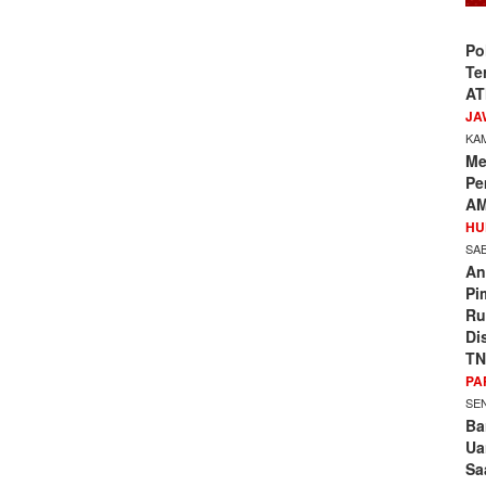
Po
Te
AT
JA
KAM
Me
Pe
AM
HU
SAB
An
Pi
Ru
Di
TN
PA
SEN
Ba
Ua
Sa