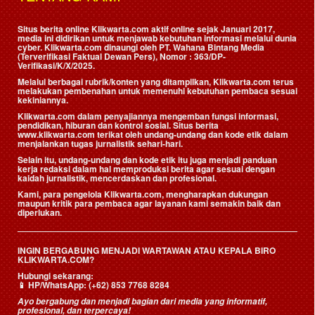
Situs berita online Klikwarta.com aktif online sejak Januari 2017,
media ini didirikan untuk menjawab kebutuhan informasi melalui dunia
cyber. Klikwarta.com dinaungi oleh
PT. Wahana Bintang Media
(Terverifikasi Faktual Dewan Pers)
, Nomor : 363/DP-
Verifikasi/K/X/2025.
Melalui berbagai rubrik/konten yang ditampilkan, Klikwarta.com terus
melakukan pembenahan untuk memenuhi kebutuhan pembaca sesuai
kekiniannya.
Klikwarta.com dalam penyajiannya mengemban fungsi informasi,
pendidikan, hiburan dan kontrol sosial. Situs berita
www.klikwarta.com terikat oleh undang-undang dan kode etik dalam
menjalankan tugas jurnalistik sehari-hari.
Selain itu, undang-undang dan kode etik itu juga menjadi panduan
kerja redaksi dalam hal memproduksi berita agar sesuai dengan
kaidah jurnalistik, mencerdaskan dan profesional.
Kami, para pengelola Klikwarta.com, mengharapkan dukungan
maupun kritik para pembaca agar layanan kami semakin baik dan
diperlukan.
INGIN BERGABUNG MENJADI WARTAWAN ATAU KEPALA BIRO
KLIKWARTA.COM?
Hubungi sekarang:
📱
HP/WhatsApp:
(+62) 853 7768 8284
Ayo bergabung dan menjadi bagian dari media yang informatif,
profesional, dan terpercaya!