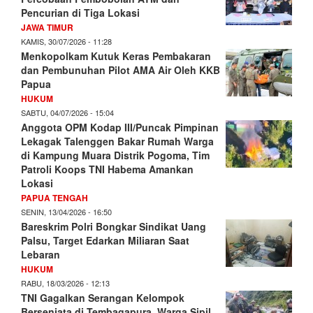
Pencurian di Tiga Lokasi
JAWA TIMUR
KAMIS, 30/07/2026 - 11:28
Menkopolkam Kutuk Keras Pembakaran
dan Pembunuhan Pilot AMA Air Oleh KKB
Papua
HUKUM
SABTU, 04/07/2026 - 15:04
Anggota OPM Kodap III/Puncak Pimpinan
Lekagak Talenggen Bakar Rumah Warga
di Kampung Muara Distrik Pogoma, Tim
Patroli Koops TNI Habema Amankan
Lokasi
PAPUA TENGAH
SENIN, 13/04/2026 - 16:50
Bareskrim Polri Bongkar Sindikat Uang
Palsu, Target Edarkan Miliaran Saat
Lebaran
HUKUM
RABU, 18/03/2026 - 12:13
TNI Gagalkan Serangan Kelompok
Bersenjata di Tembagapura, Warga Sipil