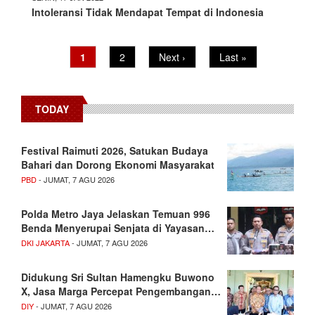
Intoleransi Tidak Mendapat Tempat di Indonesia
Pagination
Current
1
Page
2
Next
Next ›
Last
Last »
page
page
page
TODAY
Festival Raimuti 2026, Satukan Budaya
Bahari dan Dorong Ekonomi Masyarakat
PBD
- JUMAT, 7 AGU 2026
Polda Metro Jaya Jelaskan Temuan 996
Benda Menyerupai Senjata di Yayasan…
DKI JAKARTA
- JUMAT, 7 AGU 2026
Didukung Sri Sultan Hamengku Buwono
X, Jasa Marga Percepat Pengembangan…
DIY
- JUMAT, 7 AGU 2026