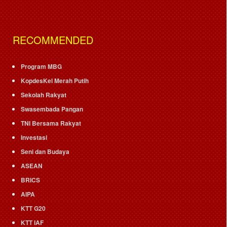
RECOMMENDED
Program MBG
KopdesKel Merah Putih
Sekolah Rakyat
Swasembada Pangan
TNI Bersama Rakyat
Investasi
Seni dan Budaya
ASEAN
BRICS
AIPA
KTT G20
KTT IAF