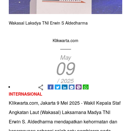
Wakasal Laksdya TNI Erwin S Aldedharma
Klikwarta.com
May
09
/ 2025
INTERNASIONAL
Klikwarta.com, Jakarta 9 Mei 2025 - Wakil Kepala Staf
Angkatan Laut (Wakasal) Laksamana Madya TNI
Erwin S. Aldedharma mendapatkan kehormatan dan
kepercayaan sebagai salah satu pembicara pada