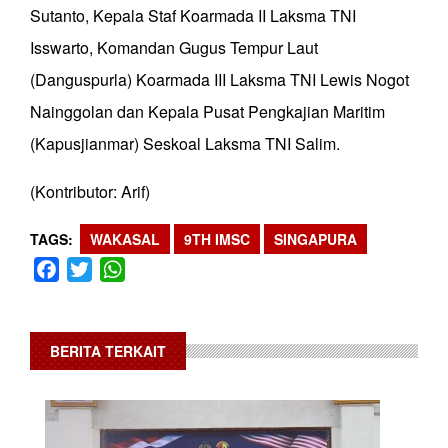
Sutanto, Kepala Staf Koarmada II Laksma TNI
Isswarto, Komandan Gugus Tempur Laut
(Danguspurla) Koarmada III Laksma TNI Lewis Nogot
Nainggolan dan Kepala Pusat Pengkajian Maritim
(Kapusjianmar) Seskoal Laksma TNI Salim.
(Kontributor: Arif)
TAGS
WAKASAL
9TH IMSC
SINGAPURA
Facebook
Twitter
WhatsApp
BERITA TERKAIT