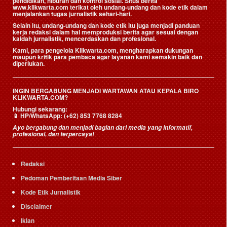
pendidikan, hiburan dan kontrol sosial. Situs berita
www.klikwarta.com terikat oleh undang-undang dan kode etik dalam
menjalankan tugas jurnalistik sehari-hari.
Selain itu, undang-undang dan kode etik itu juga menjadi panduan
kerja redaksi dalam hal memproduksi berita agar sesuai dengan
kaidah jurnalistik, mencerdaskan dan profesional.
Kami, para pengelola Klikwarta.com, mengharapkan dukungan
maupun kritik para pembaca agar layanan kami semakin baik dan
diperlukan.
INGIN BERGABUNG MENJADI WARTAWAN ATAU KEPALA BIRO
KLIKWARTA.COM?
Hubungi sekarang:
📱
HP/WhatsApp:
(+62) 853 7768 8284
Ayo bergabung dan menjadi bagian dari media yang informatif,
profesional, dan terpercaya!
Redaksi
Pedoman Pemberitaan Media Siber
Kode Etik Jurnalistik
Disclaimer
Iklan