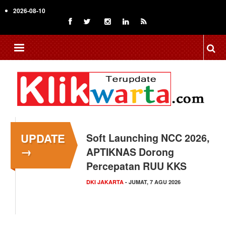
Skip
2026-08-10
to
main
content
UPDATE
Menkop Bawa Semangat
→
Koperasi ke Festival
Lembah Baliem Wamena
NASIONAL
- JUMAT, 7 AGU 2026