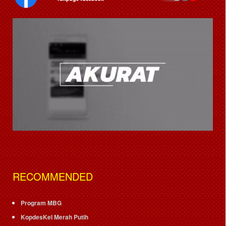
RECOMMENDED
Program MBG
KopdesKel Merah Putih