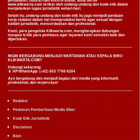
pendidikan, hiburan dan kontrol sosial. Situs berita
www.klikwarta.com terikat oleh undang-undang dan kode etik dalam
menjalankan tugas jurnalistik sehari-hari.
Selain itu, undang-undang dan kode etik itu juga menjadi panduan
kerja redaksi dalam hal memproduksi berita agar sesuai dengan
kaidah jurnalistik, mencerdaskan dan profesional.
Kami, para pengelola Klikwarta.com, mengharapkan dukungan
maupun kritik para pembaca agar layanan kami semakin baik dan
diperlukan.
INGIN BERGABUNG MENJADI WARTAWAN ATAU KEPALA BIRO
KLIKWARTA.COM?
Hubungi sekarang:
📱
HP/WhatsApp:
(+62) 853 7768 8284
Ayo bergabung dan menjadi bagian dari media yang informatif,
profesional, dan terpercaya!
Redaksi
Pedoman Pemberitaan Media Siber
Kode Etik Jurnalistik
Disclaimer
Iklan