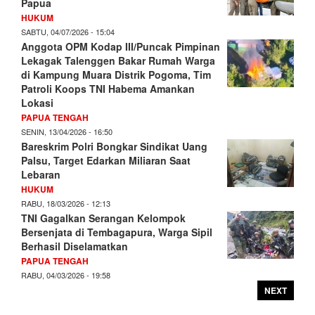
Papua
HUKUM
SABTU, 04/07/2026 - 15:04
Anggota OPM Kodap III/Puncak Pimpinan
Lekagak Talenggen Bakar Rumah Warga
di Kampung Muara Distrik Pogoma, Tim
Patroli Koops TNI Habema Amankan
Lokasi
PAPUA TENGAH
SENIN, 13/04/2026 - 16:50
Bareskrim Polri Bongkar Sindikat Uang
Palsu, Target Edarkan Miliaran Saat
Lebaran
HUKUM
RABU, 18/03/2026 - 12:13
TNI Gagalkan Serangan Kelompok
Bersenjata di Tembagapura, Warga Sipil
Berhasil Diselamatkan
PAPUA TENGAH
RABU, 04/03/2026 - 19:58
NEXT