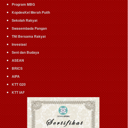
Program MBG
KopdesKel Merah Putih
Sekolah Rakyat
Swasembada Pangan
TNI Bersama Rakyat
Investasi
Seni dan Budaya
ASEAN
BRICS
AIPA
KTT G20
KTT IAF