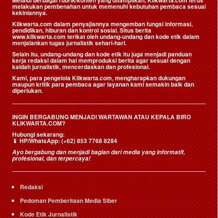
melakukan pembenahan untuk memenuhi kebutuhan pembaca sesuai
kekiniannya.
Klikwarta.com dalam penyajiannya mengemban fungsi informasi,
pendidikan, hiburan dan kontrol sosial. Situs berita
www.klikwarta.com terikat oleh undang-undang dan kode etik dalam
menjalankan tugas jurnalistik sehari-hari.
Selain itu, undang-undang dan kode etik itu juga menjadi panduan
kerja redaksi dalam hal memproduksi berita agar sesuai dengan
kaidah jurnalistik, mencerdaskan dan profesional.
Kami, para pengelola Klikwarta.com, mengharapkan dukungan
maupun kritik para pembaca agar layanan kami semakin baik dan
diperlukan.
INGIN BERGABUNG MENJADI WARTAWAN ATAU KEPALA BIRO
KLIKWARTA.COM?
Hubungi sekarang:
📱
HP/WhatsApp:
(+62) 853 7768 8284
Ayo bergabung dan menjadi bagian dari media yang informatif,
profesional, dan terpercaya!
Redaksi
Pedoman Pemberitaan Media Siber
Kode Etik Jurnalistik