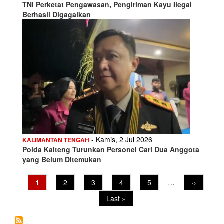
TNI Perketat Pengawasan, Pengiriman Kayu Ilegal
Berhasil Digagalkan
- Kamis, 2 Jul 2026
KALIMANTAN TENGAH
Polda Kalteng Turunkan Personel Cari Dua Anggota
yang Belum Ditemukan
Pagination
Current
1
Page
2
Page
3
Page
4
Page
5
…
Next
››
page
page
Last
Last »
page