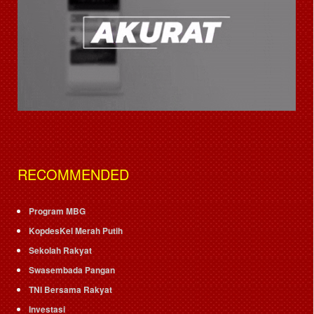
RECOMMENDED
Program MBG
KopdesKel Merah Putih
Sekolah Rakyat
Swasembada Pangan
TNI Bersama Rakyat
Investasi