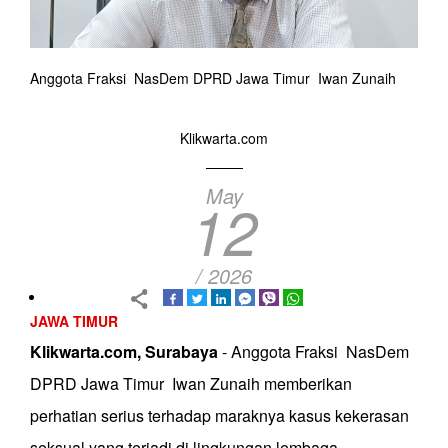
Anggota Fraksi NasDem DPRD Jawa Timur Iwan Zunaih
Klikwarta.com
May
12
/ 2026
JAWA TIMUR
Klikwarta.com, Surabaya
- Anggota Fraksi NasDem
DPRD Jawa Timur Iwan Zunaih memberikan
perhatian serius terhadap maraknya kasus kekerasan
seksual yang terjadi di lingkungan lembaga