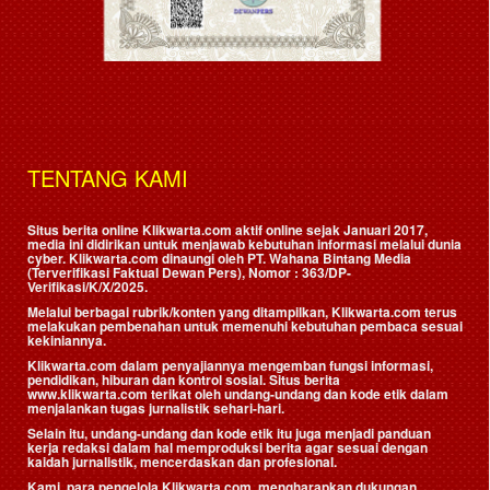
TENTANG KAMI
Situs berita online Klikwarta.com aktif online sejak Januari 2017,
media ini didirikan untuk menjawab kebutuhan informasi melalui dunia
cyber. Klikwarta.com dinaungi oleh
PT. Wahana Bintang Media
(Terverifikasi Faktual Dewan Pers)
, Nomor : 363/DP-
Verifikasi/K/X/2025.
Melalui berbagai rubrik/konten yang ditampilkan, Klikwarta.com terus
melakukan pembenahan untuk memenuhi kebutuhan pembaca sesuai
kekiniannya.
Klikwarta.com dalam penyajiannya mengemban fungsi informasi,
pendidikan, hiburan dan kontrol sosial. Situs berita
www.klikwarta.com terikat oleh undang-undang dan kode etik dalam
menjalankan tugas jurnalistik sehari-hari.
Selain itu, undang-undang dan kode etik itu juga menjadi panduan
kerja redaksi dalam hal memproduksi berita agar sesuai dengan
kaidah jurnalistik, mencerdaskan dan profesional.
Kami, para pengelola Klikwarta.com, mengharapkan dukungan