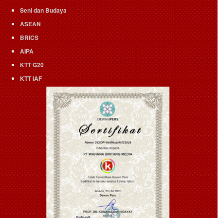
Seni dan Budaya
ASEAN
BRICS
AIPA
KTT G20
KTT IAF