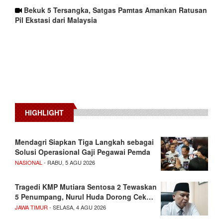
Bekuk 5 Tersangka, Satgas Pamtas Amankan Ratusan
Pil Ekstasi dari Malaysia
HIGHLIGHT
Mendagri Siapkan Tiga Langkah sebagai
Solusi Operasional Gaji Pegawai Pemda
NASIONAL
- RABU, 5 AGU 2026
Tragedi KMP Mutiara Sentosa 2 Tewaskan
5 Penumpang, Nurul Huda Dorong Cek…
JAWA TIMUR
- SELASA, 4 AGU 2026