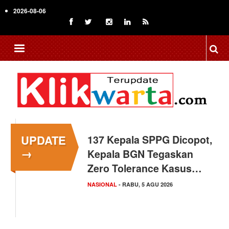
Skip
2026-08-06
to
main
content
UPDATE
Siswa Sekolah Rakyat
→
Makassar Raih Prestasi
Akademik Tingkat
Nasional
SULAWESI SELATAN
- SELASA, 4 AGU 2026