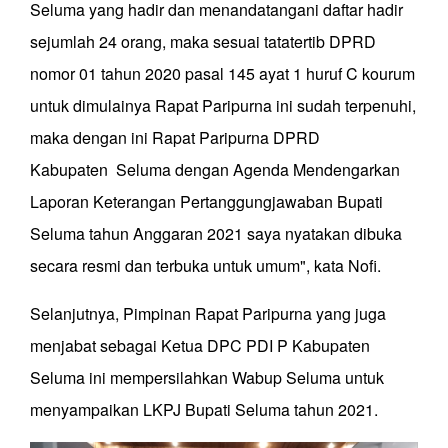
Seluma yang hadir dan menandatangani daftar hadir
sejumlah 24 orang, maka sesuai tatatertib DPRD
nomor 01 tahun 2020 pasal 145 ayat 1 huruf C kourum
untuk dimulainya Rapat Paripurna ini sudah terpenuhi,
maka dengan ini Rapat Paripurna DPRD
Kabupaten Seluma dengan Agenda Mendengarkan
Laporan Keterangan Pertanggungjawaban Bupati
Seluma tahun Anggaran 2021 saya nyatakan dibuka
secara resmi dan terbuka untuk umum", kata Nofi.
Selanjutnya, Pimpinan Rapat Paripurna yang juga
menjabat sebagai Ketua DPC PDI P Kabupaten
Seluma ini mempersilahkan Wabup Seluma untuk
menyampaikan LKPJ Bupati Seluma tahun 2021.