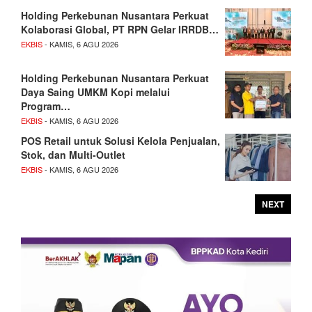
Holding Perkebunan Nusantara Perkuat
Kolaborasi Global, PT RPN Gelar IRRDB…
EKBIS
- KAMIS, 6 AGU 2026
Holding Perkebunan Nusantara Perkuat
Daya Saing UMKM Kopi melalui
Program…
EKBIS
- KAMIS, 6 AGU 2026
POS Retail untuk Solusi Kelola Penjualan,
Stok, dan Multi-Outlet
EKBIS
- KAMIS, 6 AGU 2026
NEXT