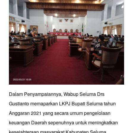
Dalam Penyampaiannya, Wabup Seluma Drs
Gustianto memaparkan LKPJ Bupati Seluma tahun
Anggaran 2021 yang secara umum pengelolaan
keuangan Daerah sepenuhnya untuk meningkatkan
kesejahteraan masyarakat Kabupaten Seluma.