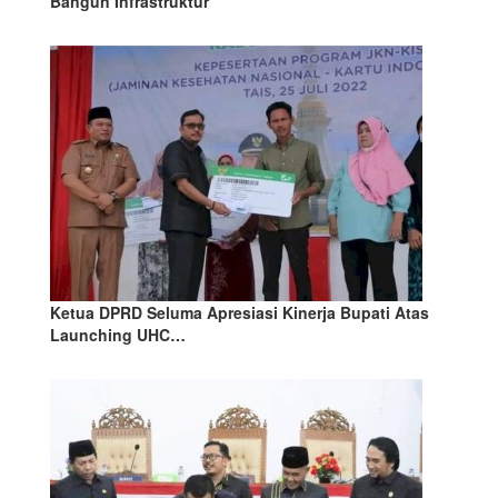
Bangun Infrastruktur
Ketua DPRD Seluma Apresiasi Kinerja Bupati Atas
Launching UHC…