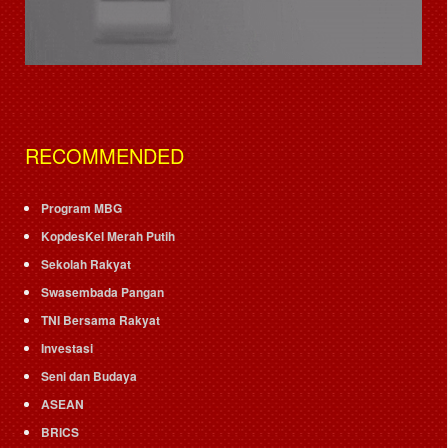
RECOMMENDED
Program MBG
KopdesKel Merah Putih
Sekolah Rakyat
Swasembada Pangan
TNI Bersama Rakyat
Investasi
Seni dan Budaya
ASEAN
BRICS