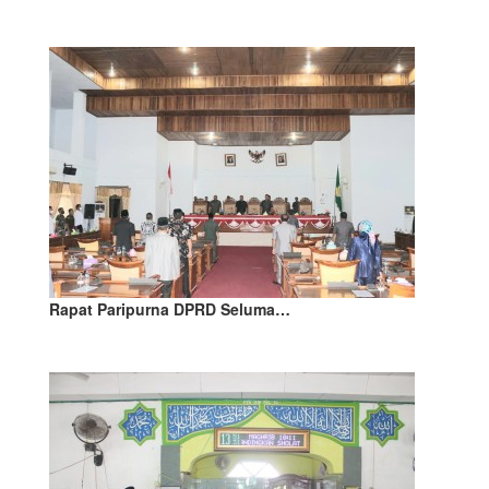
Rapat Paripurna DPRD Seluma…