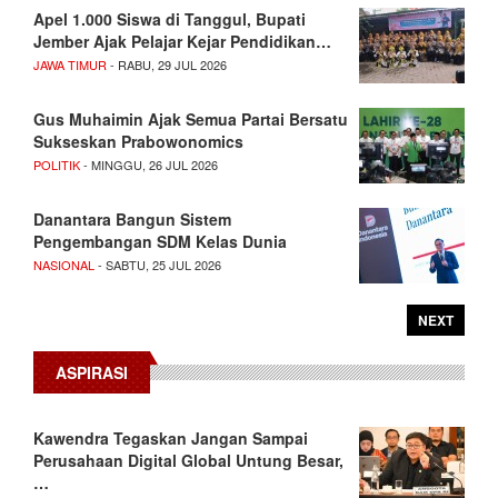
Apel 1.000 Siswa di Tanggul, Bupati
Jember Ajak Pelajar Kejar Pendidikan…
JAWA TIMUR
- RABU, 29 JUL 2026
Gus Muhaimin Ajak Semua Partai Bersatu
Sukseskan Prabowonomics
POLITIK
- MINGGU, 26 JUL 2026
Danantara Bangun Sistem
Pengembangan SDM Kelas Dunia
NASIONAL
- SABTU, 25 JUL 2026
NEXT
ASPIRASI
Kawendra Tegaskan Jangan Sampai
Perusahaan Digital Global Untung Besar,
…