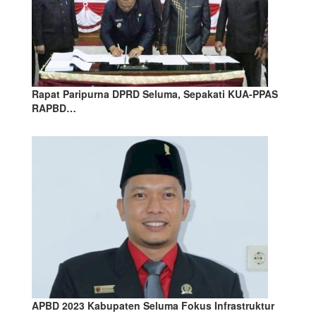
Rapat Paripurna DPRD Seluma, Sepakati KUA-PPAS
RAPBD…
APBD 2023 Kabupaten Seluma Fokus Infrastruktur