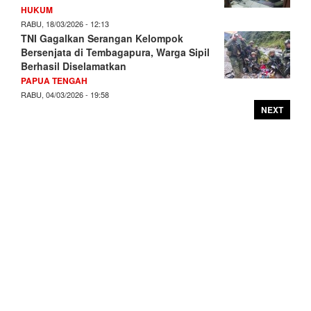
HUKUM
RABU, 18/03/2026 - 12:13
TNI Gagalkan Serangan Kelompok
Bersenjata di Tembagapura, Warga Sipil
Berhasil Diselamatkan
PAPUA TENGAH
RABU, 04/03/2026 - 19:58
NEXT