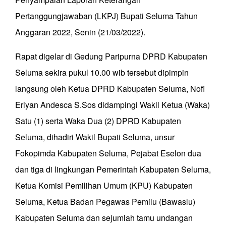
Pertanggungjawaban (LKPJ) Bupati Seluma Tahun
Anggaran 2022, Senin (21/03/2022).
Rapat digelar di Gedung Paripurna DPRD Kabupaten
Seluma sekira pukul 10.00 wib tersebut dipimpin
langsung oleh Ketua DPRD Kabupaten Seluma, Nofi
Eriyan Andesca S.Sos didampingi Wakil Ketua (Waka)
Satu (1) serta Waka Dua (2) DPRD Kabupaten
Seluma, dihadiri Wakil Bupati Seluma, unsur
Fokopimda Kabupaten Seluma, Pejabat Eselon dua
dan tiga di lingkungan Pemerintah Kabupaten Seluma,
Ketua Komisi Pemilihan Umum (KPU) Kabupaten
Seluma, Ketua Badan Pegawas Pemilu (Bawaslu)
Kabupaten Seluma dan sejumlah tamu undangan