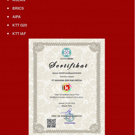
BRICS
AIPA
KTT G20
KTT IAF