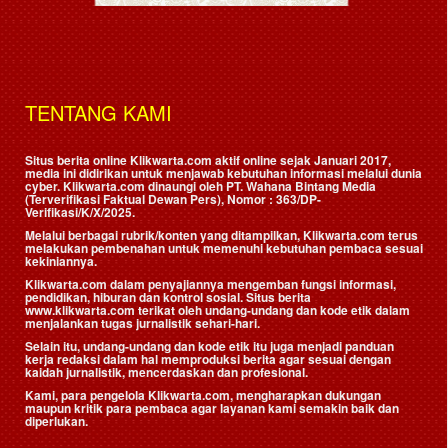
TENTANG KAMI
Situs berita online Klikwarta.com aktif online sejak Januari 2017,
media ini didirikan untuk menjawab kebutuhan informasi melalui dunia
cyber. Klikwarta.com dinaungi oleh
PT. Wahana Bintang Media
(Terverifikasi Faktual Dewan Pers)
, Nomor : 363/DP-
Verifikasi/K/X/2025.
Melalui berbagai rubrik/konten yang ditampilkan, Klikwarta.com terus
melakukan pembenahan untuk memenuhi kebutuhan pembaca sesuai
kekiniannya.
Klikwarta.com dalam penyajiannya mengemban fungsi informasi,
pendidikan, hiburan dan kontrol sosial. Situs berita
www.klikwarta.com terikat oleh undang-undang dan kode etik dalam
menjalankan tugas jurnalistik sehari-hari.
Selain itu, undang-undang dan kode etik itu juga menjadi panduan
kerja redaksi dalam hal memproduksi berita agar sesuai dengan
kaidah jurnalistik, mencerdaskan dan profesional.
Kami, para pengelola Klikwarta.com, mengharapkan dukungan
maupun kritik para pembaca agar layanan kami semakin baik dan
diperlukan.