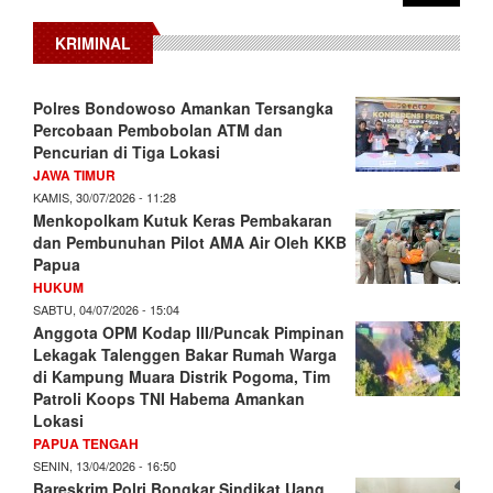
KRIMINAL
Polres Bondowoso Amankan Tersangka
Percobaan Pembobolan ATM dan
Pencurian di Tiga Lokasi
JAWA TIMUR
KAMIS, 30/07/2026 - 11:28
Menkopolkam Kutuk Keras Pembakaran
dan Pembunuhan Pilot AMA Air Oleh KKB
Papua
HUKUM
SABTU, 04/07/2026 - 15:04
Anggota OPM Kodap III/Puncak Pimpinan
Lekagak Talenggen Bakar Rumah Warga
di Kampung Muara Distrik Pogoma, Tim
Patroli Koops TNI Habema Amankan
Lokasi
PAPUA TENGAH
SENIN, 13/04/2026 - 16:50
Bareskrim Polri Bongkar Sindikat Uang