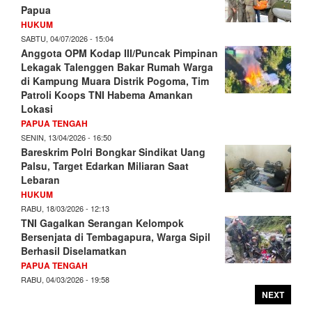
Papua
HUKUM
SABTU, 04/07/2026 - 15:04
Anggota OPM Kodap III/Puncak Pimpinan
Lekagak Talenggen Bakar Rumah Warga
di Kampung Muara Distrik Pogoma, Tim
Patroli Koops TNI Habema Amankan
Lokasi
PAPUA TENGAH
SENIN, 13/04/2026 - 16:50
Bareskrim Polri Bongkar Sindikat Uang
Palsu, Target Edarkan Miliaran Saat
Lebaran
HUKUM
RABU, 18/03/2026 - 12:13
TNI Gagalkan Serangan Kelompok
Bersenjata di Tembagapura, Warga Sipil
Berhasil Diselamatkan
PAPUA TENGAH
RABU, 04/03/2026 - 19:58
NEXT