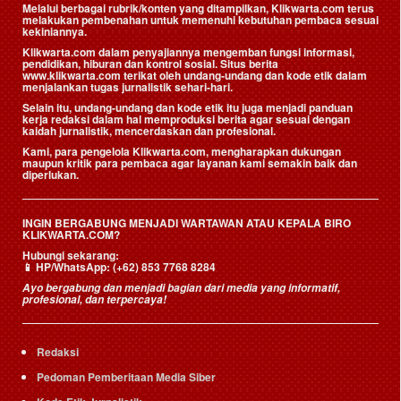
Melalui berbagai rubrik/konten yang ditampilkan, Klikwarta.com terus
melakukan pembenahan untuk memenuhi kebutuhan pembaca sesuai
kekiniannya.
Klikwarta.com dalam penyajiannya mengemban fungsi informasi,
pendidikan, hiburan dan kontrol sosial. Situs berita
www.klikwarta.com terikat oleh undang-undang dan kode etik dalam
menjalankan tugas jurnalistik sehari-hari.
Selain itu, undang-undang dan kode etik itu juga menjadi panduan
kerja redaksi dalam hal memproduksi berita agar sesuai dengan
kaidah jurnalistik, mencerdaskan dan profesional.
Kami, para pengelola Klikwarta.com, mengharapkan dukungan
maupun kritik para pembaca agar layanan kami semakin baik dan
diperlukan.
INGIN BERGABUNG MENJADI WARTAWAN ATAU KEPALA BIRO
KLIKWARTA.COM?
Hubungi sekarang:
📱
HP/WhatsApp:
(+62) 853 7768 8284
Ayo bergabung dan menjadi bagian dari media yang informatif,
profesional, dan terpercaya!
Redaksi
Pedoman Pemberitaan Media Siber