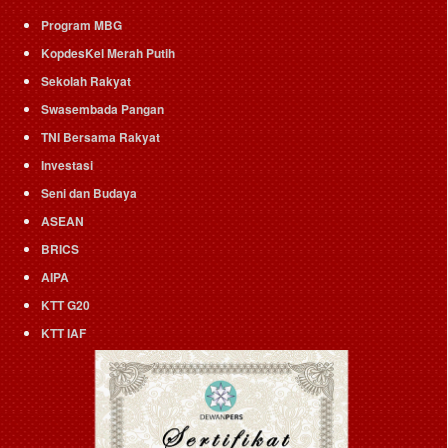
Program MBG
KopdesKel Merah Putih
Sekolah Rakyat
Swasembada Pangan
TNI Bersama Rakyat
Investasi
Seni dan Budaya
ASEAN
BRICS
AIPA
KTT G20
KTT IAF