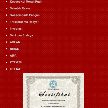
KopdesKel Merah Putih
Sekolah Rakyat
Swasembada Pangan
TNI Bersama Rakyat
Investasi
Seni dan Budaya
ASEAN
BRICS
AIPA
KTT G20
KTT IAF