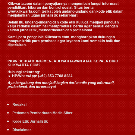
Klikwarta.com dalam penyajiannya mengemban fungsi informasi,
pendidikan, hiburan dan kontrol sosial. Situs berita
www.klikwarta.com terikat oleh undang-undang dan kode etik dalam
menjalankan tugas jurnalistik sehari-hari.
Selain itu, undang-undang dan kode etik itu juga menjadi panduan
kerja redaksi dalam hal memproduksi berita agar sesuai dengan
kaidah jurnalistik, mencerdaskan dan profesional.
Kami, para pengelola Klikwarta.com, mengharapkan dukungan
maupun kritik para pembaca agar layanan kami semakin baik dan
diperlukan.
INGIN BERGABUNG MENJADI WARTAWAN ATAU KEPALA BIRO
KLIKWARTA.COM?
Hubungi sekarang:
📱
HP/WhatsApp:
(+62) 853 7768 8284
Ayo bergabung dan menjadi bagian dari media yang informatif,
profesional, dan terpercaya!
Redaksi
Pedoman Pemberitaan Media Siber
Kode Etik Jurnalistik
Disclaimer