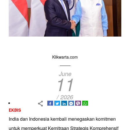
Klikwarta.com
June
11
/ 2026
EKBIS
India dan Indonesia kembali menegaskan komitmen
untuk memperkuat Kemitraan Strategis Komprehensif