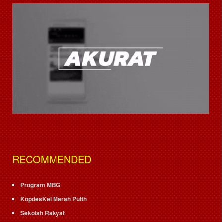
RECOMMENDED
Program MBG
KopdesKel Merah Putih
Sekolah Rakyat