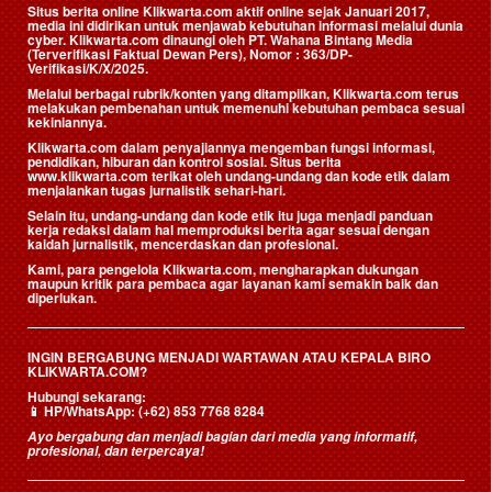
Situs berita online Klikwarta.com aktif online sejak Januari 2017,
media ini didirikan untuk menjawab kebutuhan informasi melalui dunia
cyber. Klikwarta.com dinaungi oleh
PT. Wahana Bintang Media
(Terverifikasi Faktual Dewan Pers)
, Nomor : 363/DP-
Verifikasi/K/X/2025.
Melalui berbagai rubrik/konten yang ditampilkan, Klikwarta.com terus
melakukan pembenahan untuk memenuhi kebutuhan pembaca sesuai
kekiniannya.
Klikwarta.com dalam penyajiannya mengemban fungsi informasi,
pendidikan, hiburan dan kontrol sosial. Situs berita
www.klikwarta.com terikat oleh undang-undang dan kode etik dalam
menjalankan tugas jurnalistik sehari-hari.
Selain itu, undang-undang dan kode etik itu juga menjadi panduan
kerja redaksi dalam hal memproduksi berita agar sesuai dengan
kaidah jurnalistik, mencerdaskan dan profesional.
Kami, para pengelola Klikwarta.com, mengharapkan dukungan
maupun kritik para pembaca agar layanan kami semakin baik dan
diperlukan.
INGIN BERGABUNG MENJADI WARTAWAN ATAU KEPALA BIRO
KLIKWARTA.COM?
Hubungi sekarang:
📱
HP/WhatsApp:
(+62) 853 7768 8284
Ayo bergabung dan menjadi bagian dari media yang informatif,
profesional, dan terpercaya!