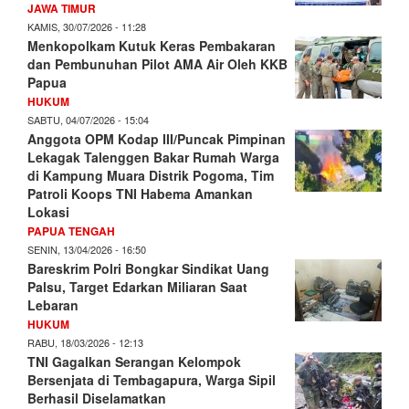
JAWA TIMUR
KAMIS, 30/07/2026 - 11:28
Menkopolkam Kutuk Keras Pembakaran
dan Pembunuhan Pilot AMA Air Oleh KKB
Papua
HUKUM
SABTU, 04/07/2026 - 15:04
Anggota OPM Kodap III/Puncak Pimpinan
Lekagak Talenggen Bakar Rumah Warga
di Kampung Muara Distrik Pogoma, Tim
Patroli Koops TNI Habema Amankan
Lokasi
PAPUA TENGAH
SENIN, 13/04/2026 - 16:50
Bareskrim Polri Bongkar Sindikat Uang
Palsu, Target Edarkan Miliaran Saat
Lebaran
HUKUM
RABU, 18/03/2026 - 12:13
TNI Gagalkan Serangan Kelompok
Bersenjata di Tembagapura, Warga Sipil
Berhasil Diselamatkan