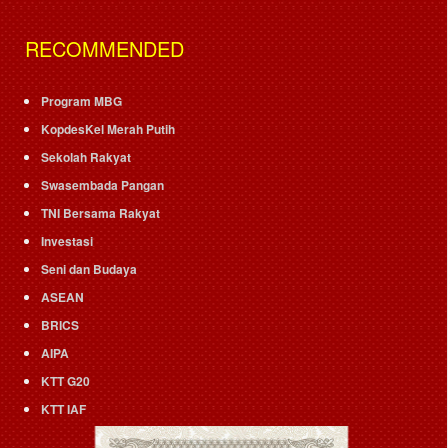
RECOMMENDED
Program MBG
KopdesKel Merah Putih
Sekolah Rakyat
Swasembada Pangan
TNI Bersama Rakyat
Investasi
Seni dan Budaya
ASEAN
BRICS
AIPA
KTT G20
KTT IAF