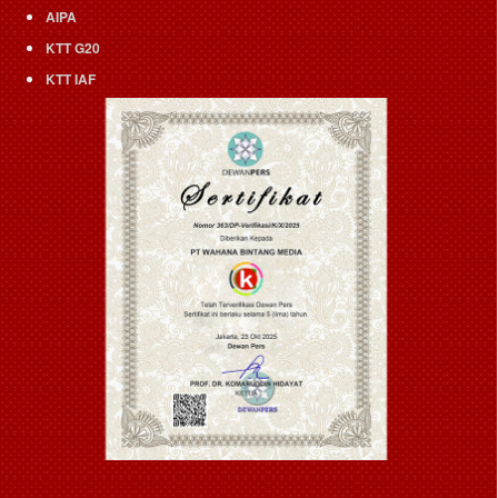
AIPA
KTT G20
KTT IAF