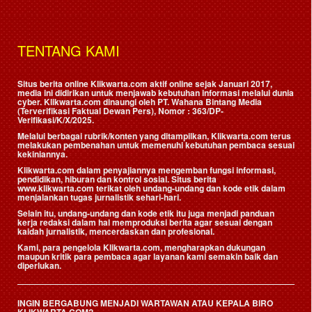
TENTANG KAMI
Situs berita online Klikwarta.com aktif online sejak Januari 2017,
media ini didirikan untuk menjawab kebutuhan informasi melalui dunia
cyber. Klikwarta.com dinaungi oleh
PT. Wahana Bintang Media
(Terverifikasi Faktual Dewan Pers)
, Nomor : 363/DP-
Verifikasi/K/X/2025.
Melalui berbagai rubrik/konten yang ditampilkan, Klikwarta.com terus
melakukan pembenahan untuk memenuhi kebutuhan pembaca sesuai
kekiniannya.
Klikwarta.com dalam penyajiannya mengemban fungsi informasi,
pendidikan, hiburan dan kontrol sosial. Situs berita
www.klikwarta.com terikat oleh undang-undang dan kode etik dalam
menjalankan tugas jurnalistik sehari-hari.
Selain itu, undang-undang dan kode etik itu juga menjadi panduan
kerja redaksi dalam hal memproduksi berita agar sesuai dengan
kaidah jurnalistik, mencerdaskan dan profesional.
Kami, para pengelola Klikwarta.com, mengharapkan dukungan
maupun kritik para pembaca agar layanan kami semakin baik dan
diperlukan.
INGIN BERGABUNG MENJADI WARTAWAN ATAU KEPALA BIRO