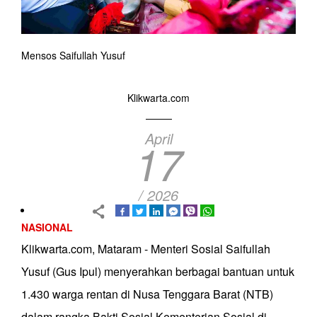
Mensos Saifullah Yusuf
Klikwarta.com
April
17
/ 2026
NASIONAL
Klikwarta.com, Mataram - Menteri Sosial Saifullah
Yusuf (Gus Ipul) menyerahkan berbagai bantuan untuk
1.430 warga rentan di Nusa Tenggara Barat (NTB)
dalam rangka Bakti Sosial Kementerian Sosial di