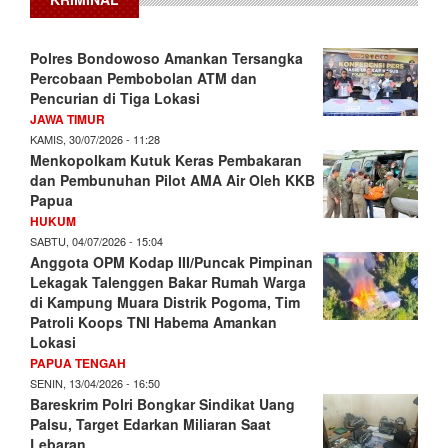
Polres Bondowoso Amankan Tersangka
Percobaan Pembobolan ATM dan
Pencurian di Tiga Lokasi
JAWA TIMUR
KAMIS, 30/07/2026 - 11:28
Menkopolkam Kutuk Keras Pembakaran
dan Pembunuhan Pilot AMA Air Oleh KKB
Papua
HUKUM
SABTU, 04/07/2026 - 15:04
Anggota OPM Kodap III/Puncak Pimpinan
Lekagak Talenggen Bakar Rumah Warga
di Kampung Muara Distrik Pogoma, Tim
Patroli Koops TNI Habema Amankan
Lokasi
PAPUA TENGAH
SENIN, 13/04/2026 - 16:50
Bareskrim Polri Bongkar Sindikat Uang
Palsu, Target Edarkan Miliaran Saat
Lebaran