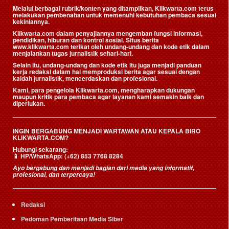
Melalui berbagai rubrik/konten yang ditampilkan, Klikwarta.com terus
melakukan pembenahan untuk memenuhi kebutuhan pembaca sesuai
kekiniannya.
Klikwarta.com dalam penyajiannya mengemban fungsi informasi,
pendidikan, hiburan dan kontrol sosial. Situs berita
www.klikwarta.com terikat oleh undang-undang dan kode etik dalam
menjalankan tugas jurnalistik sehari-hari.
Selain itu, undang-undang dan kode etik itu juga menjadi panduan
kerja redaksi dalam hal memproduksi berita agar sesuai dengan
kaidah jurnalistik, mencerdaskan dan profesional.
Kami, para pengelola Klikwarta.com, mengharapkan dukungan
maupun kritik para pembaca agar layanan kami semakin baik dan
diperlukan.
INGIN BERGABUNG MENJADI WARTAWAN ATAU KEPALA BIRO
KLIKWARTA.COM?
Hubungi sekarang:
📱
HP/WhatsApp:
(+62) 853 7768 8284
Ayo bergabung dan menjadi bagian dari media yang informatif,
profesional, dan terpercaya!
Redaksi
Pedoman Pemberitaan Media Siber