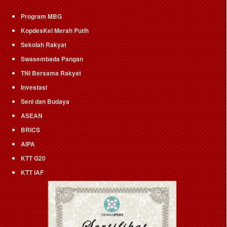
Program MBG
KopdesKel Merah Putih
Sekolah Rakyat
Swasembada Pangan
TNI Bersama Rakyat
Investasi
Seni dan Budaya
ASEAN
BRICS
AIPA
KTT G20
KTT IAF