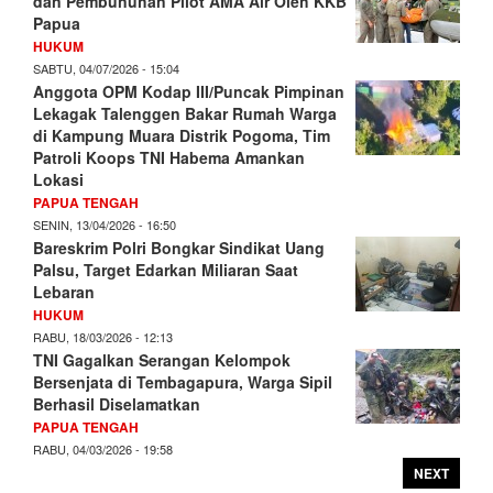
dan Pembunuhan Pilot AMA Air Oleh KKB
Papua
HUKUM
SABTU, 04/07/2026 - 15:04
Anggota OPM Kodap III/Puncak Pimpinan
Lekagak Talenggen Bakar Rumah Warga
di Kampung Muara Distrik Pogoma, Tim
Patroli Koops TNI Habema Amankan
Lokasi
PAPUA TENGAH
SENIN, 13/04/2026 - 16:50
Bareskrim Polri Bongkar Sindikat Uang
Palsu, Target Edarkan Miliaran Saat
Lebaran
HUKUM
RABU, 18/03/2026 - 12:13
TNI Gagalkan Serangan Kelompok
Bersenjata di Tembagapura, Warga Sipil
Berhasil Diselamatkan
PAPUA TENGAH
RABU, 04/03/2026 - 19:58
NEXT