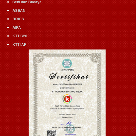
Seni dan Budaya
ASEAN
BRICS
AIPA
KTT G20
KTT IAF