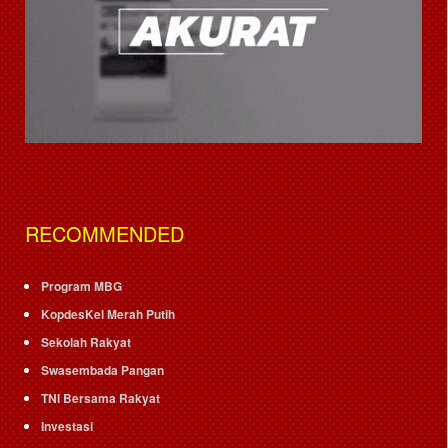
RECOMMENDED
Program MBG
KopdesKel Merah Putih
Sekolah Rakyat
Swasembada Pangan
TNI Bersama Rakyat
Investasi