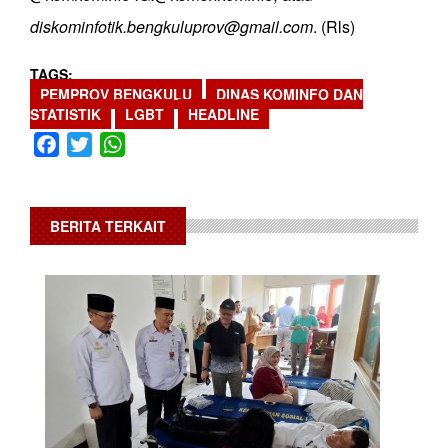
diskominfotik.bengkuluprov@gmail.com
. (Rls)
TAGS
PEMPROV BENGKULU
DINAS KOMINFO DAN
STATISTIK
LGBT
HEADLINE
Facebook
Twitter
WhatsApp
BERITA TERKAIT