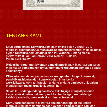
TENTANG KAMI
Situs berita online Klikwarta.com aktif online sejak Januari 2017,
media ini didirikan untuk menjawab kebutuhan informasi melalui dunia
cyber. Klikwarta.com dinaungi oleh
PT. Wahana Bintang Media
(Terverifikasi Faktual Dewan Pers)
, Nomor : 363/DP-
Verifikasi/K/X/2025.
Melalui berbagai rubrik/konten yang ditampilkan, Klikwarta.com terus
melakukan pembenahan untuk memenuhi kebutuhan pembaca sesuai
kekiniannya.
Klikwarta.com dalam penyajiannya mengemban fungsi informasi,
pendidikan, hiburan dan kontrol sosial. Situs berita
www.klikwarta.com terikat oleh undang-undang dan kode etik dalam
menjalankan tugas jurnalistik sehari-hari.
Selain itu, undang-undang dan kode etik itu juga menjadi panduan
kerja redaksi dalam hal memproduksi berita agar sesuai dengan
kaidah jurnalistik, mencerdaskan dan profesional.
Kami, para pengelola Klikwarta.com, mengharapkan dukungan
maupun kritik para pembaca agar layanan kami semakin baik dan