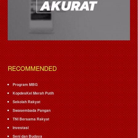
RECOMMENDED
Program MBG
KopdesKel Merah Putih
Sekolah Rakyat
Swasembada Pangan
TNI Bersama Rakyat
Investasi
Seni dan Budaya