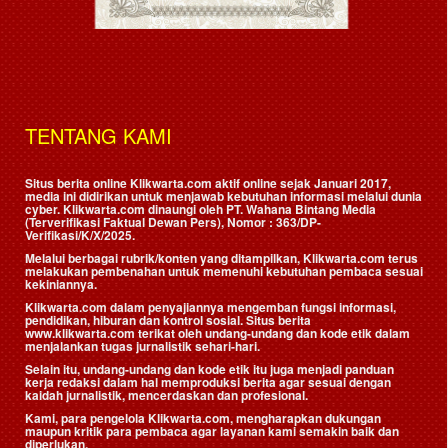
TENTANG KAMI
Situs berita online Klikwarta.com aktif online sejak Januari 2017,
media ini didirikan untuk menjawab kebutuhan informasi melalui dunia
cyber. Klikwarta.com dinaungi oleh
PT. Wahana Bintang Media
(Terverifikasi Faktual Dewan Pers)
, Nomor : 363/DP-
Verifikasi/K/X/2025.
Melalui berbagai rubrik/konten yang ditampilkan, Klikwarta.com terus
melakukan pembenahan untuk memenuhi kebutuhan pembaca sesuai
kekiniannya.
Klikwarta.com dalam penyajiannya mengemban fungsi informasi,
pendidikan, hiburan dan kontrol sosial. Situs berita
www.klikwarta.com terikat oleh undang-undang dan kode etik dalam
menjalankan tugas jurnalistik sehari-hari.
Selain itu, undang-undang dan kode etik itu juga menjadi panduan
kerja redaksi dalam hal memproduksi berita agar sesuai dengan
kaidah jurnalistik, mencerdaskan dan profesional.
Kami, para pengelola Klikwarta.com, mengharapkan dukungan
maupun kritik para pembaca agar layanan kami semakin baik dan
diperlukan.