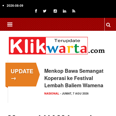
Skip
2026-08-09
to
main
content
UPDATE
Menkop Bawa Semangat
Tingkatkan Daya Saing
→
Koperasi ke Festival
Indonesia, BRIN Fokus
Lembah Baliem Wamena
Kembangkan Teknologi…
NASIONAL
NASIONAL
- JUMAT, 7 AGU 2026
- JUMAT, 7 AGU 2026