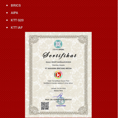
BRICS
AIPA
KTT G20
KTT IAF