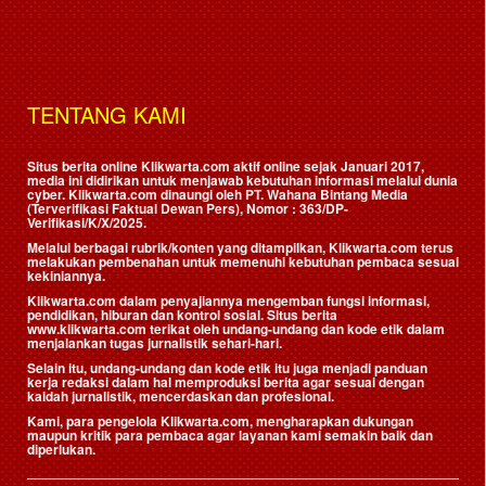
TENTANG KAMI
Situs berita online Klikwarta.com aktif online sejak Januari 2017,
media ini didirikan untuk menjawab kebutuhan informasi melalui dunia
cyber. Klikwarta.com dinaungi oleh
PT. Wahana Bintang Media
(Terverifikasi Faktual Dewan Pers)
, Nomor : 363/DP-
Verifikasi/K/X/2025.
Melalui berbagai rubrik/konten yang ditampilkan, Klikwarta.com terus
melakukan pembenahan untuk memenuhi kebutuhan pembaca sesuai
kekiniannya.
Klikwarta.com dalam penyajiannya mengemban fungsi informasi,
pendidikan, hiburan dan kontrol sosial. Situs berita
www.klikwarta.com terikat oleh undang-undang dan kode etik dalam
menjalankan tugas jurnalistik sehari-hari.
Selain itu, undang-undang dan kode etik itu juga menjadi panduan
kerja redaksi dalam hal memproduksi berita agar sesuai dengan
kaidah jurnalistik, mencerdaskan dan profesional.
Kami, para pengelola Klikwarta.com, mengharapkan dukungan
maupun kritik para pembaca agar layanan kami semakin baik dan
diperlukan.