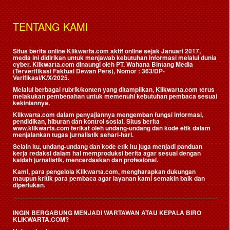
TENTANG KAMI
Situs berita online Klikwarta.com aktif online sejak Januari 2017,
media ini didirikan untuk menjawab kebutuhan informasi melalui dunia
cyber. Klikwarta.com dinaungi oleh
PT. Wahana Bintang Media
(Terverifikasi Faktual Dewan Pers)
, Nomor : 363/DP-
Verifikasi/K/X/2025.
Melalui berbagai rubrik/konten yang ditampilkan, Klikwarta.com terus
melakukan pembenahan untuk memenuhi kebutuhan pembaca sesuai
kekiniannya.
Klikwarta.com dalam penyajiannya mengemban fungsi informasi,
pendidikan, hiburan dan kontrol sosial. Situs berita
www.klikwarta.com terikat oleh undang-undang dan kode etik dalam
menjalankan tugas jurnalistik sehari-hari.
Selain itu, undang-undang dan kode etik itu juga menjadi panduan
kerja redaksi dalam hal memproduksi berita agar sesuai dengan
kaidah jurnalistik, mencerdaskan dan profesional.
Kami, para pengelola Klikwarta.com, mengharapkan dukungan
maupun kritik para pembaca agar layanan kami semakin baik dan
diperlukan.
INGIN BERGABUNG MENJADI WARTAWAN ATAU KEPALA BIRO
KLIKWARTA.COM?