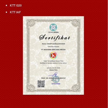
KTT G20
KTT IAF