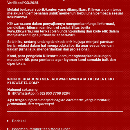
Verifikasi/K/X/2025.
Melalui berbagai rubrik/konten yang ditampilkan, Klikwarta.com terus
melakukan pembenahan untuk memenuhi kebutuhan pembaca sesuai
kekiniannya.
Klikwarta.com dalam penyajiannya mengemban fungsi informasi,
pendidikan, hiburan dan kontrol sosial. Situs berita
www.klikwarta.com terikat oleh undang-undang dan kode etik dalam
menjalankan tugas jurnalistik sehari-hari.
Selain itu, undang-undang dan kode etik itu juga menjadi panduan
kerja redaksi dalam hal memproduksi berita agar sesuai dengan
kaidah jurnalistik, mencerdaskan dan profesional.
Kami, para pengelola Klikwarta.com, mengharapkan dukungan
maupun kritik para pembaca agar layanan kami semakin baik dan
diperlukan.
INGIN BERGABUNG MENJADI WARTAWAN ATAU KEPALA BIRO
KLIKWARTA.COM?
Hubungi sekarang:
📱
HP/WhatsApp:
(+62) 853 7768 8284
Ayo bergabung dan menjadi bagian dari media yang informatif,
profesional, dan terpercaya!
Redaksi
Pedoman Pemberitaan Media Siber