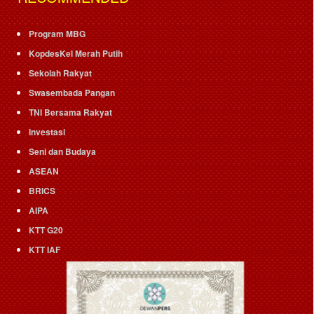
Program MBG
KopdesKel Merah Putih
Sekolah Rakyat
Swasembada Pangan
TNI Bersama Rakyat
Investasi
Seni dan Budaya
ASEAN
BRICS
AIPA
KTT G20
KTT IAF