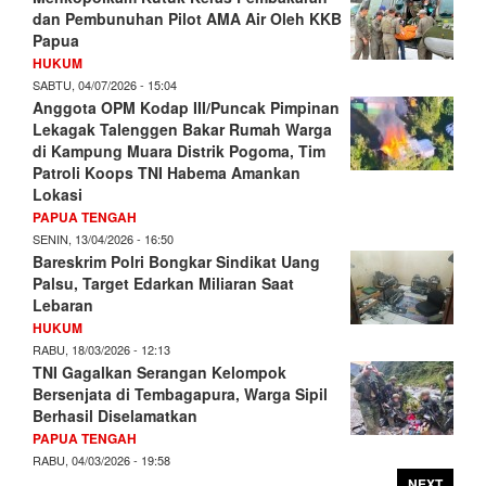
dan Pembunuhan Pilot AMA Air Oleh KKB
Papua
HUKUM
SABTU, 04/07/2026 - 15:04
Anggota OPM Kodap III/Puncak Pimpinan
Lekagak Talenggen Bakar Rumah Warga
di Kampung Muara Distrik Pogoma, Tim
Patroli Koops TNI Habema Amankan
Lokasi
PAPUA TENGAH
SENIN, 13/04/2026 - 16:50
Bareskrim Polri Bongkar Sindikat Uang
Palsu, Target Edarkan Miliaran Saat
Lebaran
HUKUM
RABU, 18/03/2026 - 12:13
TNI Gagalkan Serangan Kelompok
Bersenjata di Tembagapura, Warga Sipil
Berhasil Diselamatkan
PAPUA TENGAH
RABU, 04/03/2026 - 19:58
NEXT