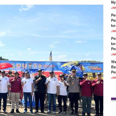
Ny
JA
Pe
Pe
ke
JA
Pe
ke
Pe
JA
Wa
Ba
Pe
JA