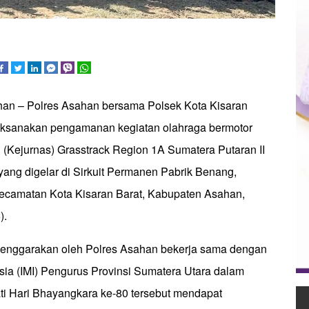
han – Polres Asahan bersama Polsek Kota Kisaran
aksanakan pengamanan kegiatan olahraga bermotor
 (Kejurnas) Grasstrack Region 1A Sumatera Putaran II
ang digelar di Sirkuit Permanen Pabrik Benang,
ecamatan Kota Kisaran Barat, Kabupaten Asahan,
).
lenggarakan oleh Polres Asahan bekerja sama dengan
sia (IMI) Pengurus Provinsi Sumatera Utara dalam
i Hari Bhayangkara ke-80 tersebut mendapat