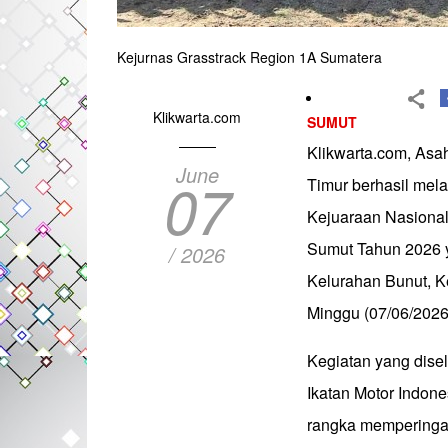
Kejurnas Grasstrack Region 1A Sumatera
Klikwarta.com
SUMUT
Klikwarta.com, Asa
June
07
Timur berhasil mel
Kejuaraan Nasional
Sumut Tahun 2026 y
/ 2026
Kelurahan Bunut, K
Minggu (07/06/2026
Kegiatan yang dise
Ikatan Motor Indone
rangka memperingat