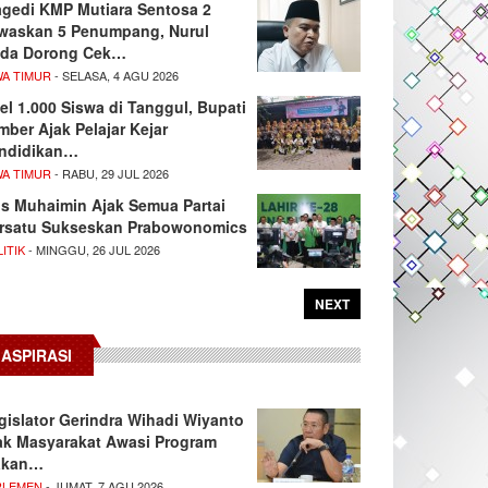
agedi KMP Mutiara Sentosa 2
waskan 5 Penumpang, Nurul
da Dorong Cek…
WA TIMUR
- SELASA, 4 AGU 2026
el 1.000 Siswa di Tanggul, Bupati
mber Ajak Pelajar Kejar
ndidikan…
WA TIMUR
- RABU, 29 JUL 2026
s Muhaimin Ajak Semua Partai
rsatu Sukseskan Prabowonomics
ITIK
- MINGGU, 26 JUL 2026
NEXT
ASPIRASI
gislator Gerindra Wihadi Wiyanto
ak Masyarakat Awasi Program
akan…
RLEMEN
- JUMAT, 7 AGU 2026