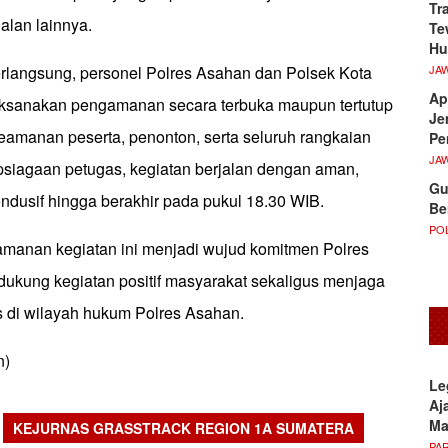
Tr
lan lainnya.
Te
Hu
JA
rlangsung, personel Polres Asahan dan Polsek Kota
Ap
aksanakan pengamanan secara terbuka maupun tertutup
Je
amanan peserta, penonton, serta seluruh rangkaian
Pe
JA
apsiagaan petugas, kegiatan berjalan dengan aman,
Gu
kondusif hingga berakhir pada pukul 18.30 WIB.
Be
POL
manan kegiatan ini menjadi wujud komitmen Polres
kung kegiatan positif masyarakat sekaligus menjaga
s di wilayah hukum Polres Asahan.
n)
Le
Aj
M
KEJURNAS GRASSTRACK REGION 1A SUMATERA
PA