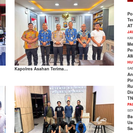
Po
Te
AT
JA
KAM
Me
Pe
AM
HU
SAB
Kapolres Asahan Terima…
An
Pi
Ru
Di
TN
PA
SEN
Ba
Ua
Sa