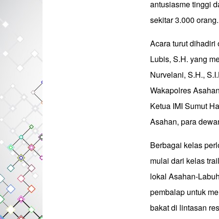
antusiasme tinggi 
sekitar 3.000 orang.
Acara turut dihadir
Lubis, S.H. yang m
Nurvelani, S.H., S.I
Wakapolres Asahan 
Ketua IMI Sumut H
Asahan, para dewan 
Berbagai kelas per
mulai dari kelas tr
lokal Asahan-Labuha
pembalap untuk m
bakat di lintasan r