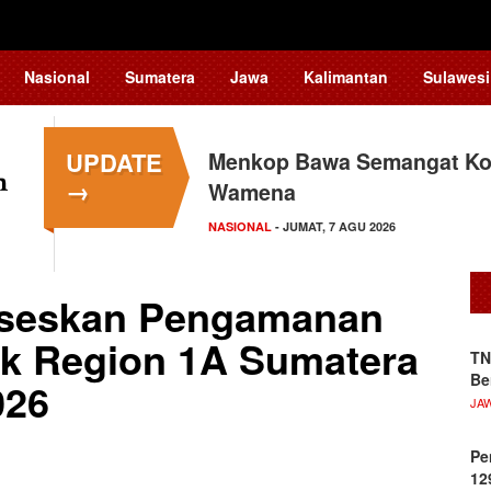
Nasional
Sumatera
Jawa
Kalimantan
Sulawesi
UPDATE
Menkop Bawa Semangat Kop
→
Wamena
NASIONAL
- JUMAT, 7 AGU 2026
kseskan Pengamanan
ck Region 1A Sumatera
TN
Be
026
JA
Pe
12