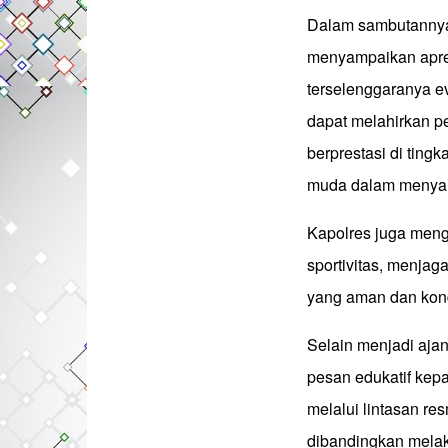
Dalam sambutannya
menyampaikan apres
terselenggaranya ev
dapat melahirkan 
berprestasi di tingk
muda dalam menyalu
Kapolres juga meng
sportivitas, menjag
yang aman dan kond
Selain menjadi aja
pesan edukatif kep
melalui lintasan re
dibandingkan melak