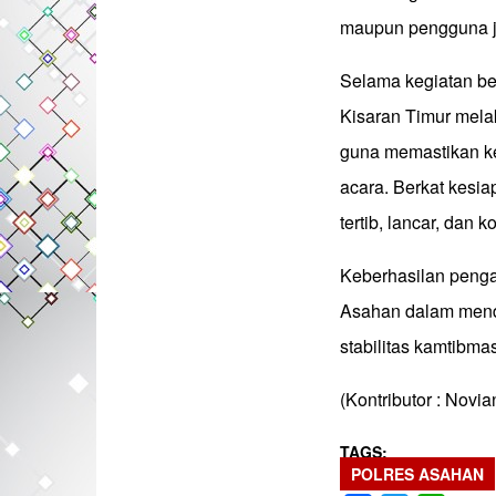
maupun pengguna ja
Selama kegiatan be
Kisaran Timur mel
guna memastikan ke
acara. Berkat kesi
tertib, lancar, dan 
Keberhasilan penga
Asahan dalam mendu
stabilitas kamtibma
(Kontributor : Novia
TAGS
POLRES ASAHAN