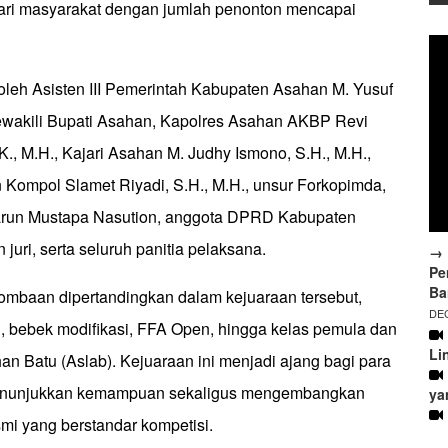
dari masyarakat dengan jumlah penonton mencapai
i oleh Asisten III Pemerintah Kabupaten Asahan M. Yusuf
ewakili Bupati Asahan, Kapolres Asahan AKBP Revi
.K., M.H., Kajari Asahan M. Judhy Ismono, S.H., M.H.,
Kompol Slamet Riyadi, S.H., M.H., unsur Forkopimda,
arun Mustapa Nasution, anggota DPRD Kabupaten
juri, serta seluruh panitia pelaksana.
→ 
Pe
Ba
lombaan dipertandingkan dalam kejuaraan tersebut,
DEC
ail, bebek modifikasi, FFA Open, hingga kelas pemula dan
Li
n Batu (Aslab). Kejuaraan ini menjadi ajang bagi para
enunjukkan kemampuan sekaligus mengembangkan
ya
esmi yang berstandar kompetisi.