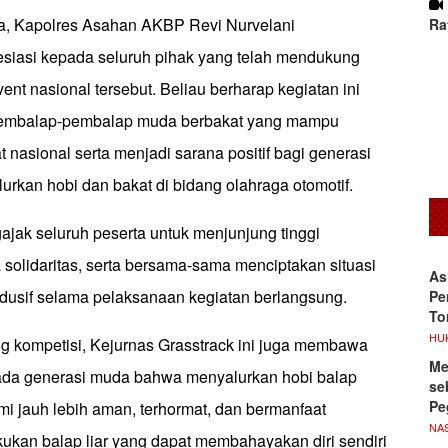
, Kapolres Asahan AKBP Revi Nurvelani
Ra
iasi kepada seluruh pihak yang telah mendukung
ent nasional tersebut. Beliau berharap kegiatan ini
pembalap-pembalap muda berbakat yang mampu
at nasional serta menjadi sarana positif bagi generasi
rkan hobi dan bakat di bidang olahraga otomotif.
ajak seluruh peserta untuk menjunjung tinggi
a solidaritas, serta bersama-sama menciptakan situasi
As
usif selama pelaksanaan kegiatan berlangsung.
Pe
To
HU
ng kompetisi, Kejurnas Grasstrack ini juga membawa
Me
ada generasi muda bahwa menyalurkan hobi balap
se
Pe
smi jauh lebih aman, terhormat, dan bermanfaat
NA
ukan balap liar yang dapat membahayakan diri sendiri