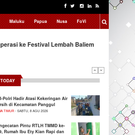
Maluku
Papua
Nusa
FoVi
erasi ke Festival Lembah Baliem
TODAY
I-Polri Hadir Atasi Kekeringan Air
rsih di Kecamatan Panggul
WA TIMUR
- SABTU, 8 AGU 2026
ngecatan Pintu RTLH TMMD ke-
9, Rumah Ibu Ety Kian Rapi dan