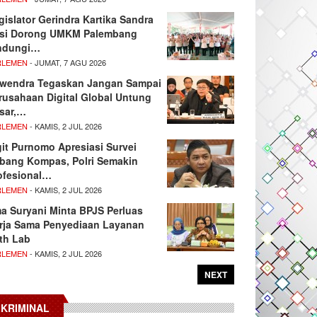
gislator Gerindra Kartika Sandra
si Dorong UMKM Palembang
ndungi…
RLEMEN
- JUMAT, 7 AGU 2026
wendra Tegaskan Jangan Sampai
rusahaan Digital Global Untung
sar,…
RLEMEN
- KAMIS, 2 JUL 2026
git Purnomo Apresiasi Survei
tbang Kompas, Polri Semakin
ofesional…
RLEMEN
- KAMIS, 2 JUL 2026
ma Suryani Minta BPJS Perluas
rja Sama Penyediaan Layanan
th Lab
RLEMEN
- KAMIS, 2 JUL 2026
NEXT
KRIMINAL