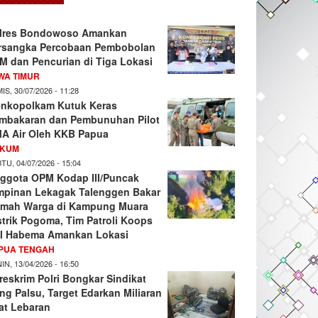
lres Bondowoso Amankan
rsangka Percobaan Pembobolan
M dan Pencurian di Tiga Lokasi
WA TIMUR
IS, 30/07/2026 - 11:28
nkopolkam Kutuk Keras
mbakaran dan Pembunuhan Pilot
A Air Oleh KKB Papua
KUM
TU, 04/07/2026 - 15:04
ggota OPM Kodap III/Puncak
mpinan Lekagak Talenggen Bakar
mah Warga di Kampung Muara
strik Pogoma, Tim Patroli Koops
I Habema Amankan Lokasi
PUA TENGAH
IN, 13/04/2026 - 16:50
reskrim Polri Bongkar Sindikat
ng Palsu, Target Edarkan Miliaran
at Lebaran