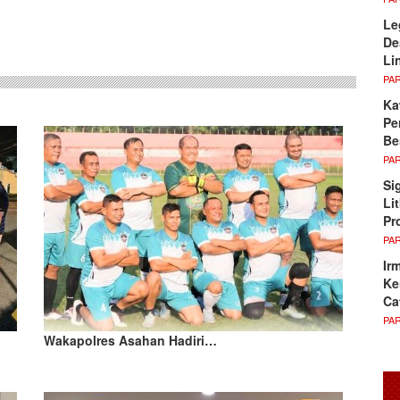
sApp
Le
De
Li
PA
Ka
Pe
Be
PA
Si
Li
Pr
PA
Ir
Ke
Ca
PA
Wakapolres Asahan Hadiri…