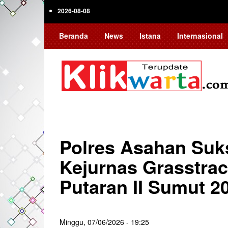
Skip
2026-08-08
to
main
Beranda
News
Istana
Internasional
content
Polres Asahan Su
Kejurnas Grasstra
Putaran II Sumut 2
Minggu, 07/06/2026 - 19:25