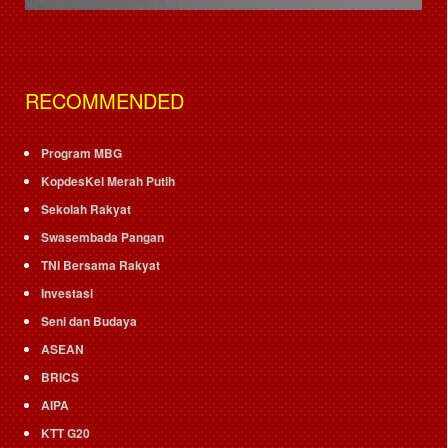
RECOMMENDED
Program MBG
KopdesKel Merah Putih
Sekolah Rakyat
Swasembada Pangan
TNI Bersama Rakyat
Investasi
Seni dan Budaya
ASEAN
BRICS
AIPA
KTT G20