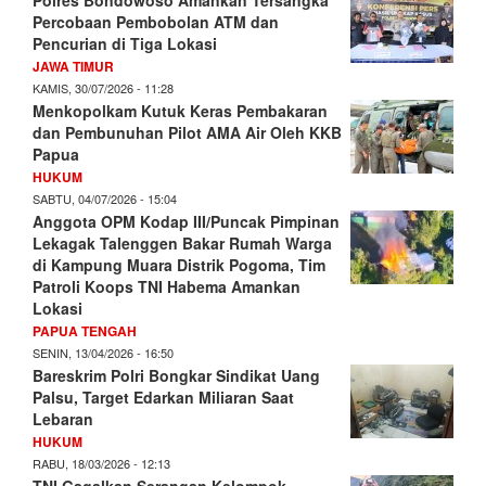
Percobaan Pembobolan ATM dan
Pencurian di Tiga Lokasi
JAWA TIMUR
KAMIS, 30/07/2026 - 11:28
Menkopolkam Kutuk Keras Pembakaran
dan Pembunuhan Pilot AMA Air Oleh KKB
Papua
HUKUM
SABTU, 04/07/2026 - 15:04
Anggota OPM Kodap III/Puncak Pimpinan
Lekagak Talenggen Bakar Rumah Warga
di Kampung Muara Distrik Pogoma, Tim
Patroli Koops TNI Habema Amankan
Lokasi
PAPUA TENGAH
SENIN, 13/04/2026 - 16:50
Bareskrim Polri Bongkar Sindikat Uang
Palsu, Target Edarkan Miliaran Saat
Lebaran
HUKUM
RABU, 18/03/2026 - 12:13
TNI Gagalkan Serangan Kelompok