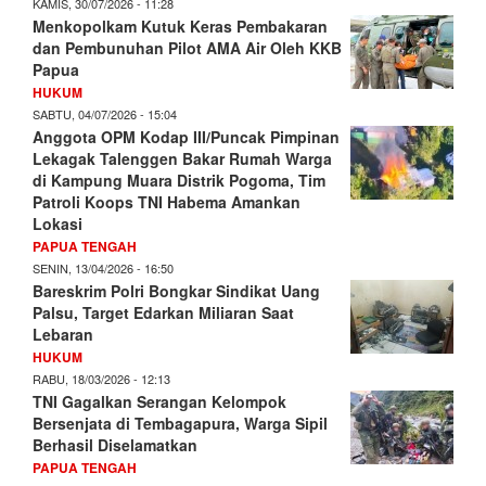
KAMIS, 30/07/2026 - 11:28
Menkopolkam Kutuk Keras Pembakaran
dan Pembunuhan Pilot AMA Air Oleh KKB
Papua
HUKUM
SABTU, 04/07/2026 - 15:04
Anggota OPM Kodap III/Puncak Pimpinan
Lekagak Talenggen Bakar Rumah Warga
di Kampung Muara Distrik Pogoma, Tim
Patroli Koops TNI Habema Amankan
Lokasi
PAPUA TENGAH
SENIN, 13/04/2026 - 16:50
Bareskrim Polri Bongkar Sindikat Uang
Palsu, Target Edarkan Miliaran Saat
Lebaran
HUKUM
RABU, 18/03/2026 - 12:13
TNI Gagalkan Serangan Kelompok
Bersenjata di Tembagapura, Warga Sipil
Berhasil Diselamatkan
PAPUA TENGAH