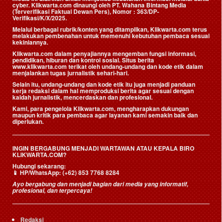
cyber. Klikwarta.com dinaungi oleh
PT. Wahana Bintang Media
(Terverifikasi Faktual Dewan Pers)
, Nomor : 363/DP-
Verifikasi/K/X/2025.
Melalui berbagai rubrik/konten yang ditampilkan, Klikwarta.com terus
melakukan pembenahan untuk memenuhi kebutuhan pembaca sesuai
kekiniannya.
Klikwarta.com dalam penyajiannya mengemban fungsi informasi,
pendidikan, hiburan dan kontrol sosial. Situs berita
www.klikwarta.com terikat oleh undang-undang dan kode etik dalam
menjalankan tugas jurnalistik sehari-hari.
Selain itu, undang-undang dan kode etik itu juga menjadi panduan
kerja redaksi dalam hal memproduksi berita agar sesuai dengan
kaidah jurnalistik, mencerdaskan dan profesional.
Kami, para pengelola Klikwarta.com, mengharapkan dukungan
maupun kritik para pembaca agar layanan kami semakin baik dan
diperlukan.
INGIN BERGABUNG MENJADI WARTAWAN ATAU KEPALA BIRO
KLIKWARTA.COM?
Hubungi sekarang:
📱
HP/WhatsApp:
(+62) 853 7768 8284
Ayo bergabung dan menjadi bagian dari media yang informatif,
profesional, dan terpercaya!
Redaksi