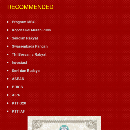
RECOMMENDED
Program MBG
KopdesKel Merah Putih
Sekolah Rakyat
Swasembada Pangan
TNI Bersama Rakyat
Investasi
Seni dan Budaya
ASEAN
BRICS
AIPA
KTT G20
KTT IAF