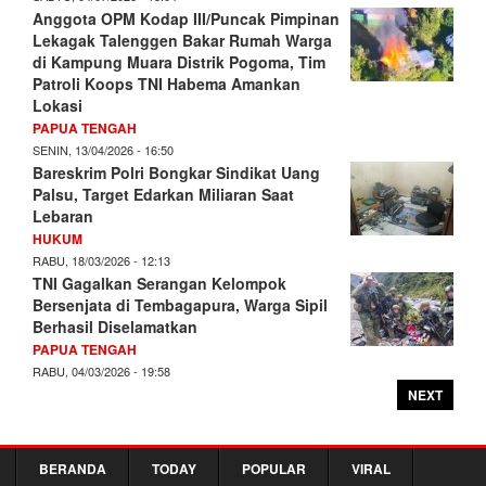
Anggota OPM Kodap III/Puncak Pimpinan
Lekagak Talenggen Bakar Rumah Warga
di Kampung Muara Distrik Pogoma, Tim
Patroli Koops TNI Habema Amankan
Lokasi
PAPUA TENGAH
SENIN, 13/04/2026 - 16:50
Bareskrim Polri Bongkar Sindikat Uang
Palsu, Target Edarkan Miliaran Saat
Lebaran
HUKUM
RABU, 18/03/2026 - 12:13
TNI Gagalkan Serangan Kelompok
Bersenjata di Tembagapura, Warga Sipil
Berhasil Diselamatkan
PAPUA TENGAH
RABU, 04/03/2026 - 19:58
NEXT
BERANDA
TODAY
POPULAR
VIRAL