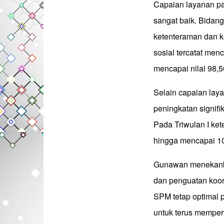
Capaian layanan p
sangat baik. Bidan
ketenteraman dan k
sosial tercatat men
mencapai nilai 98,5
Selain capaian lay
peningkatan signifi
Pada Triwulan I ket
hingga mencapai 10
Gunawan menekanka
dan penguatan koor
SPM tetap optimal 
untuk terus memper