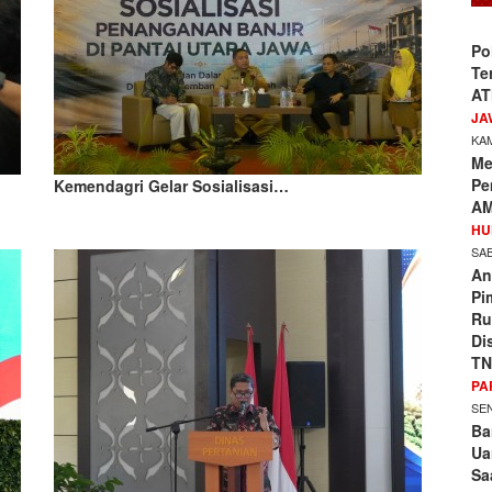
Po
Te
AT
JA
KAM
Me
Pe
Kemendagri Gelar Sosialisasi…
AM
HU
SAB
An
Pi
Ru
Di
TN
PA
SEN
Ba
Ua
Sa