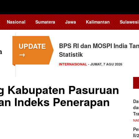
Nasional
Sumatera
Jawa
Kalimantan
Sulawesi
UPDATE
BPS RI dan MOSPI India Ta
→
Statistik
INTERNASIONAL
- JUMAT, 7 AGU 2026
g Kabupaten Pasuruan
an Indeks Penerapan
Da
da
Tr
NA
Pe
II