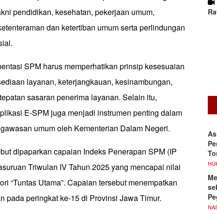
akni pendidikan, kesehatan, pekerjaan umum,
Ra
ketenteraman dan ketertiban umum serta perlindungan
ial.
entasi SPM harus memperhatikan prinsip kesesuaian
ediaan layanan, keterjangkauan, kesinambungan,
tepatan sasaran penerima layanan. Selain itu,
aplikasi E-SPM juga menjadi instrumen penting dalam
gawasan umum oleh Kementerian Dalam Negeri.
As
Pe
ebut dipaparkan capaian Indeks Penerapan SPM (IP
To
HU
uruan Triwulan IV Tahun 2025 yang mencapai nilai
Me
ori “Tuntas Utama”. Capaian tersebut menempatkan
se
Pe
 pada peringkat ke-15 di Provinsi Jawa Timur.
NA