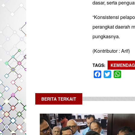
dasar, serta pengu
“Konsistensi pelap
perangkat daerah m
pungkasnya.
(Kontributor : Arif)
TAGS
KEMENDAG
Facebook
Twitter
What
BERITA TERKAIT