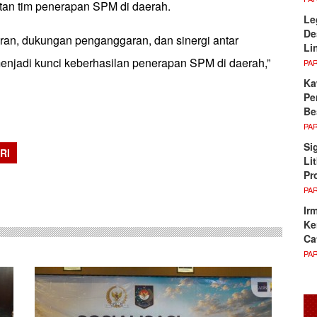
atan tim penerapan SPM di daerah.
Le
De
oran, dukungan penganggaran, dan sinergi antar
Li
enjadi kunci keberhasilan penerapan SPM di daerah,”
PA
Ka
Pe
Be
PA
Si
RI
Li
sApp
Pr
PA
Ir
Ke
Ca
PA