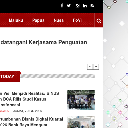
Maluku
Papua
Nusa
FoVi
ndatangani Kerjasama Penguatan
TODAY
ri Visi Menjadi Realitas: BINUS
n BCA Rilis Studi Kasus
ansformasi…
SIONAL
- JUMAT, 7 AGU 2026
rtumbuhan Bisnis Digital Kuartal
/2026 Bank Raya Menguat,