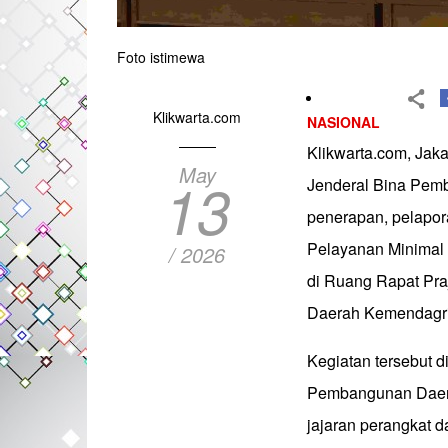
Foto istimewa
Klikwarta.com
NASIONAL
Klikwarta.com, Jaka
May
13
Jenderal Bina Pemb
penerapan, pelapo
Pelayanan Minimal 
/ 2026
di Ruang Rapat Pra
Daerah Kemendagri
Kegiatan tersebut 
Pembangunan Daera
jajaran perangkat 