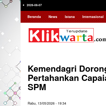
Skip
2026-08-07
to
main
Beranda
News
Istana
Internasional
content
Kemendagri Doron
Pertahankan Capai
SPM
Rabu, 13/05/2026 - 19:34