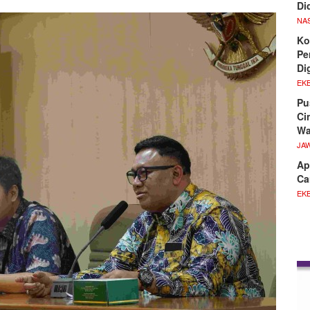
Di
NA
Ko
Pe
Di
EKB
Pu
Ci
Wa
JA
Ap
Ca
EKB