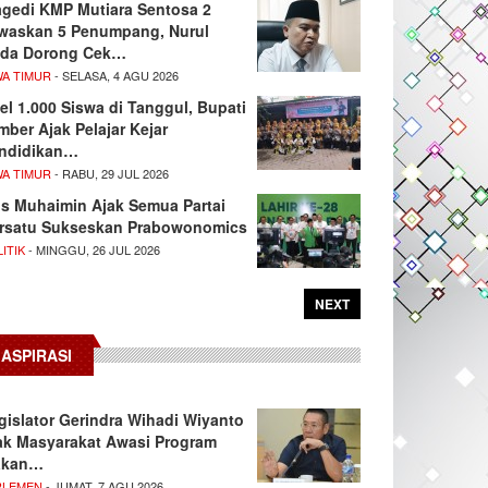
agedi KMP Mutiara Sentosa 2
waskan 5 Penumpang, Nurul
da Dorong Cek…
WA TIMUR
- SELASA, 4 AGU 2026
el 1.000 Siswa di Tanggul, Bupati
mber Ajak Pelajar Kejar
ndidikan…
WA TIMUR
- RABU, 29 JUL 2026
s Muhaimin Ajak Semua Partai
rsatu Sukseskan Prabowonomics
ITIK
- MINGGU, 26 JUL 2026
NEXT
ASPIRASI
gislator Gerindra Wihadi Wiyanto
ak Masyarakat Awasi Program
akan…
RLEMEN
- JUMAT, 7 AGU 2026