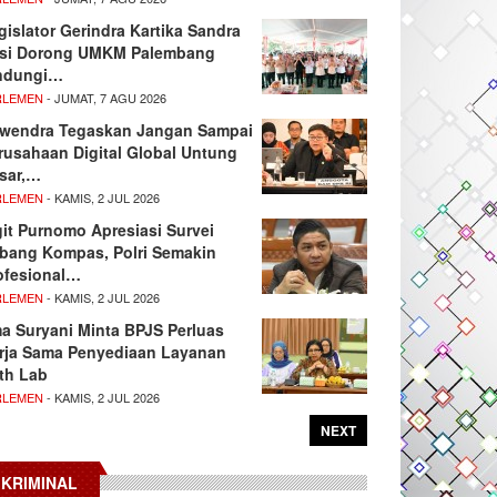
gislator Gerindra Kartika Sandra
si Dorong UMKM Palembang
ndungi…
RLEMEN
- JUMAT, 7 AGU 2026
wendra Tegaskan Jangan Sampai
rusahaan Digital Global Untung
sar,…
RLEMEN
- KAMIS, 2 JUL 2026
git Purnomo Apresiasi Survei
tbang Kompas, Polri Semakin
ofesional…
RLEMEN
- KAMIS, 2 JUL 2026
ma Suryani Minta BPJS Perluas
rja Sama Penyediaan Layanan
th Lab
RLEMEN
- KAMIS, 2 JUL 2026
NEXT
KRIMINAL