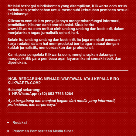
Melalui berbagai rubrik/konten yang ditampilkan, Klikwarta.com terus
melakukan pembenahan untuk memenuhi kebutuhan pembaca sesuai
kekiniannya.
Klikwarta.com dalam penyajiannya mengemban fungsi informasi,
pendidikan, hiburan dan kontrol sosial. Situs berita
www.klikwarta.com terikat oleh undang-undang dan kode etik dalam
menjalankan tugas jurnalistik sehari-hari.
Selain itu, undang-undang dan kode etik itu juga menjadi panduan
kerja redaksi dalam hal memproduksi berita agar sesuai dengan
kaidah jurnalistik, mencerdaskan dan profesional.
Kami, para pengelola Klikwarta.com, mengharapkan dukungan
maupun kritik para pembaca agar layanan kami semakin baik dan
diperlukan.
INGIN BERGABUNG MENJADI WARTAWAN ATAU KEPALA BIRO
KLIKWARTA.COM?
Hubungi sekarang:
📱
HP/WhatsApp:
(+62) 853 7768 8284
Ayo bergabung dan menjadi bagian dari media yang informatif,
profesional, dan terpercaya!
Redaksi
Pedoman Pemberitaan Media Siber