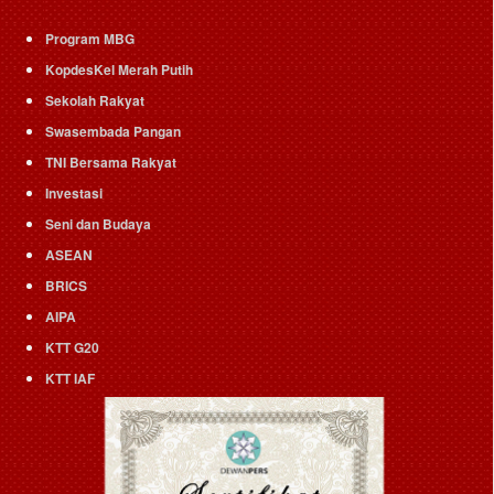
Program MBG
KopdesKel Merah Putih
Sekolah Rakyat
Swasembada Pangan
TNI Bersama Rakyat
Investasi
Seni dan Budaya
ASEAN
BRICS
AIPA
KTT G20
KTT IAF