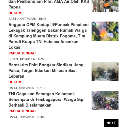
dan Pembunuhan Pilot AMA Air Oleh KKB
Papua
HUKUM
SABTU, 04/07/2026 - 15:04
Anggota OPM Kodap III/Puncak Pimpinan
Lekagak Talenggen Bakar Rumah Warga
di Kampung Muara Distrik Pogoma, Tim
Patroli Koops TNI Habema Amankan
Lokasi
PAPUA TENGAH
SENIN, 13/04/2026 - 16:50
Bareskrim Polri Bongkar Sindikat Uang
Palsu, Target Edarkan Miliaran Saat
Lebaran
HUKUM
RABU, 18/03/2026 - 12:13
TNI Gagalkan Serangan Kelompok
Bersenjata di Tembagapura, Warga Sipil
Berhasil Diselamatkan
PAPUA TENGAH
RABU, 04/03/2026 - 19:58
NEXT