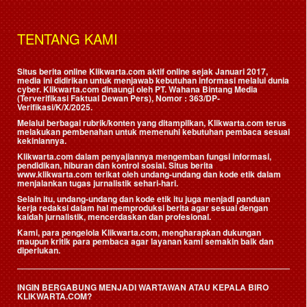
TENTANG KAMI
Situs berita online Klikwarta.com aktif online sejak Januari 2017,
media ini didirikan untuk menjawab kebutuhan informasi melalui dunia
cyber. Klikwarta.com dinaungi oleh
PT. Wahana Bintang Media
(Terverifikasi Faktual Dewan Pers)
, Nomor : 363/DP-
Verifikasi/K/X/2025.
Melalui berbagai rubrik/konten yang ditampilkan, Klikwarta.com terus
melakukan pembenahan untuk memenuhi kebutuhan pembaca sesuai
kekiniannya.
Klikwarta.com dalam penyajiannya mengemban fungsi informasi,
pendidikan, hiburan dan kontrol sosial. Situs berita
www.klikwarta.com terikat oleh undang-undang dan kode etik dalam
menjalankan tugas jurnalistik sehari-hari.
Selain itu, undang-undang dan kode etik itu juga menjadi panduan
kerja redaksi dalam hal memproduksi berita agar sesuai dengan
kaidah jurnalistik, mencerdaskan dan profesional.
Kami, para pengelola Klikwarta.com, mengharapkan dukungan
maupun kritik para pembaca agar layanan kami semakin baik dan
diperlukan.
INGIN BERGABUNG MENJADI WARTAWAN ATAU KEPALA BIRO
KLIKWARTA.COM?