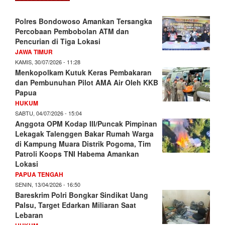
Polres Bondowoso Amankan Tersangka
Percobaan Pembobolan ATM dan
Pencurian di Tiga Lokasi
JAWA TIMUR
KAMIS, 30/07/2026 - 11:28
Menkopolkam Kutuk Keras Pembakaran
dan Pembunuhan Pilot AMA Air Oleh KKB
Papua
HUKUM
SABTU, 04/07/2026 - 15:04
Anggota OPM Kodap III/Puncak Pimpinan
Lekagak Talenggen Bakar Rumah Warga
di Kampung Muara Distrik Pogoma, Tim
Patroli Koops TNI Habema Amankan
Lokasi
PAPUA TENGAH
SENIN, 13/04/2026 - 16:50
Bareskrim Polri Bongkar Sindikat Uang
Palsu, Target Edarkan Miliaran Saat
Lebaran