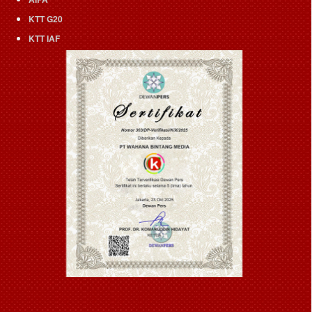
KTT G20
KTT IAF