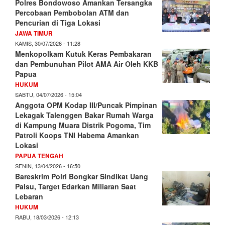
Polres Bondowoso Amankan Tersangka
Percobaan Pembobolan ATM dan
Pencurian di Tiga Lokasi
JAWA TIMUR
KAMIS, 30/07/2026 - 11:28
Menkopolkam Kutuk Keras Pembakaran
dan Pembunuhan Pilot AMA Air Oleh KKB
Papua
HUKUM
SABTU, 04/07/2026 - 15:04
Anggota OPM Kodap III/Puncak Pimpinan
Lekagak Talenggen Bakar Rumah Warga
di Kampung Muara Distrik Pogoma, Tim
Patroli Koops TNI Habema Amankan
Lokasi
PAPUA TENGAH
SENIN, 13/04/2026 - 16:50
Bareskrim Polri Bongkar Sindikat Uang
Palsu, Target Edarkan Miliaran Saat
Lebaran
HUKUM
RABU, 18/03/2026 - 12:13