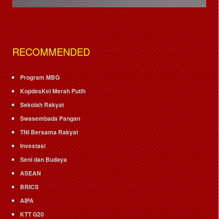
RECOMMENDED
Program MBG
KopdesKel Merah Putih
Sekolah Rakyat
Swasembada Pangan
TNI Bersama Rakyat
Investasi
Seni dan Budaya
ASEAN
BRICS
AIPA
KTT G20