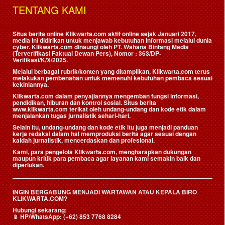
TENTANG KAMI
Situs berita online Klikwarta.com aktif online sejak Januari 2017,
media ini didirikan untuk menjawab kebutuhan informasi melalui dunia
cyber. Klikwarta.com dinaungi oleh
PT. Wahana Bintang Media
(Terverifikasi Faktual Dewan Pers)
, Nomor : 363/DP-
Verifikasi/K/X/2025.
Melalui berbagai rubrik/konten yang ditampilkan, Klikwarta.com terus
melakukan pembenahan untuk memenuhi kebutuhan pembaca sesuai
kekiniannya.
Klikwarta.com dalam penyajiannya mengemban fungsi informasi,
pendidikan, hiburan dan kontrol sosial. Situs berita
www.klikwarta.com terikat oleh undang-undang dan kode etik dalam
menjalankan tugas jurnalistik sehari-hari.
Selain itu, undang-undang dan kode etik itu juga menjadi panduan
kerja redaksi dalam hal memproduksi berita agar sesuai dengan
kaidah jurnalistik, mencerdaskan dan profesional.
Kami, para pengelola Klikwarta.com, mengharapkan dukungan
maupun kritik para pembaca agar layanan kami semakin baik dan
diperlukan.
INGIN BERGABUNG MENJADI WARTAWAN ATAU KEPALA BIRO
KLIKWARTA.COM?
Hubungi sekarang:
📱
HP/WhatsApp:
(+62) 853 7768 8284