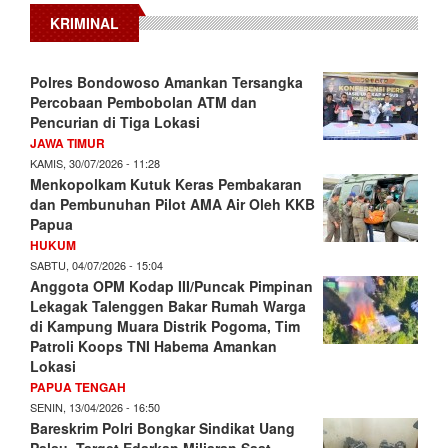
KRIMINAL
Polres Bondowoso Amankan Tersangka
Percobaan Pembobolan ATM dan
Pencurian di Tiga Lokasi
JAWA TIMUR
KAMIS, 30/07/2026 - 11:28
Menkopolkam Kutuk Keras Pembakaran
dan Pembunuhan Pilot AMA Air Oleh KKB
Papua
HUKUM
SABTU, 04/07/2026 - 15:04
Anggota OPM Kodap III/Puncak Pimpinan
Lekagak Talenggen Bakar Rumah Warga
di Kampung Muara Distrik Pogoma, Tim
Patroli Koops TNI Habema Amankan
Lokasi
PAPUA TENGAH
SENIN, 13/04/2026 - 16:50
Bareskrim Polri Bongkar Sindikat Uang
Palsu, Target Edarkan Miliaran Saat