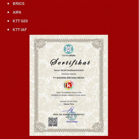
BRICS
AIPA
KTT G20
KTT IAF