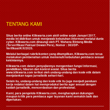
TENTANG KAMI
Situs berita online Klikwarta.com aktif online sejak Januari 2017,
media ini didirikan untuk menjawab kebutuhan informasi melalui dunia
cyber. Klikwarta.com dinaungi oleh
PT. Wahana Bintang Media
(Terverifikasi Faktual Dewan Pers)
, Nomor : 363/DP-
Verifikasi/K/X/2025.
Melalui berbagai rubrik/konten yang ditampilkan, Klikwarta.com terus
melakukan pembenahan untuk memenuhi kebutuhan pembaca sesuai
kekiniannya.
Klikwarta.com dalam penyajiannya mengemban fungsi informasi,
pendidikan, hiburan dan kontrol sosial. Situs berita
www.klikwarta.com terikat oleh undang-undang dan kode etik dalam
menjalankan tugas jurnalistik sehari-hari.
Selain itu, undang-undang dan kode etik itu juga menjadi panduan
kerja redaksi dalam hal memproduksi berita agar sesuai dengan
kaidah jurnalistik, mencerdaskan dan profesional.
Kami, para pengelola Klikwarta.com, mengharapkan dukungan
maupun kritik para pembaca agar layanan kami semakin baik dan
diperlukan.