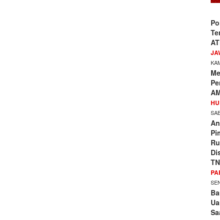
Po
Te
AT
JA
KAM
Me
Pe
AM
HU
SAB
An
Pi
Ru
Di
TN
PA
SEN
Ba
Ua
Sa