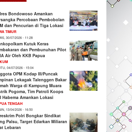
lres Bondowoso Amankan
rsangka Percobaan Pembobolan
M dan Pencurian di Tiga Lokasi
WA TIMUR
IS, 30/07/2026 - 11:28
nkopolkam Kutuk Keras
mbakaran dan Pembunuhan Pilot
A Air Oleh KKB Papua
KUM
TU, 04/07/2026 - 15:04
ggota OPM Kodap III/Puncak
mpinan Lekagak Talenggen Bakar
mah Warga di Kampung Muara
strik Pogoma, Tim Patroli Koops
I Habema Amankan Lokasi
PUA TENGAH
IN, 13/04/2026 - 16:50
reskrim Polri Bongkar Sindikat
ng Palsu, Target Edarkan Miliaran
at Lebaran