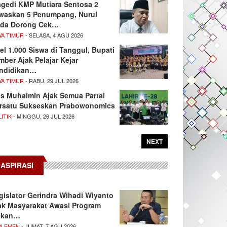
agedi KMP Mutiara Sentosa 2
waskan 5 Penumpang, Nurul
da Dorong Cek…
WA TIMUR
- SELASA, 4 AGU 2026
el 1.000 Siswa di Tanggul, Bupati
mber Ajak Pelajar Kejar
ndidikan…
WA TIMUR
- RABU, 29 JUL 2026
s Muhaimin Ajak Semua Partai
rsatu Sukseskan Prabowonomics
ITIK
- MINGGU, 26 JUL 2026
NEXT
ASPIRASI
gislator Gerindra Wihadi Wiyanto
ak Masyarakat Awasi Program
akan…
RLEMEN
- JUMAT, 7 AGU 2026