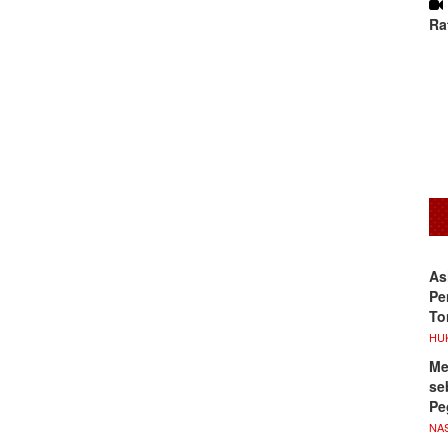
Ra
As
Pe
To
HU
Me
se
Pe
NA