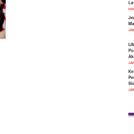
La
NA
Je
Ma
JA
IJ
Po
Ak
JA
Ke
Pe
Si
JA