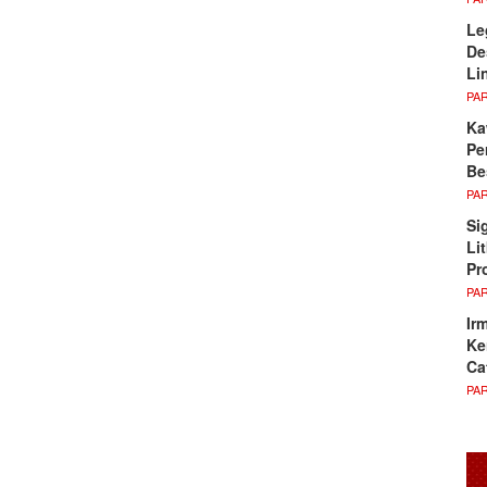
Le
De
Li
PA
Ka
Pe
Be
PA
Si
Li
Pr
PA
Ir
Ke
Ca
PA