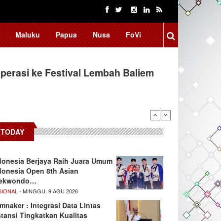
Maluku
Papua
Nusa
FoVi
erasi ke Festival Lembah Baliem
TODAY
donesia Berjaya Raih Juara Umum
donesia Open 8th Asian
ekwondo…
SIONAL
- MINGGU, 9 AGU 2026
mnaker : Integrasi Data Lintas
stansi Tingkatkan Kualitas