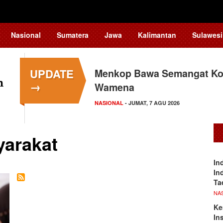
Nasional
Sumatera
Jawa
Kalimantan
Sulawesi
UPDATE
Menkop Bawa Semangat Kop
→
Wamena
NASIONAL
- JUMAT, 7 AGU 2026
arakat
In
In
Ta
NA
Ke
In