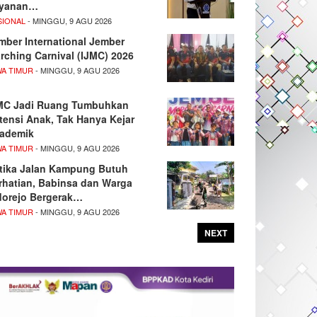
yanan…
SIONAL
- MINGGU, 9 AGU 2026
mber International Jember
rching Carnival (IJMC) 2026
WA TIMUR
- MINGGU, 9 AGU 2026
MC Jadi Ruang Tumbuhkan
tensi Anak, Tak Hanya Kejar
ademik
WA TIMUR
- MINGGU, 9 AGU 2026
tika Jalan Kampung Butuh
rhatian, Babinsa dan Warga
dorejo Bergerak…
WA TIMUR
- MINGGU, 9 AGU 2026
NEXT