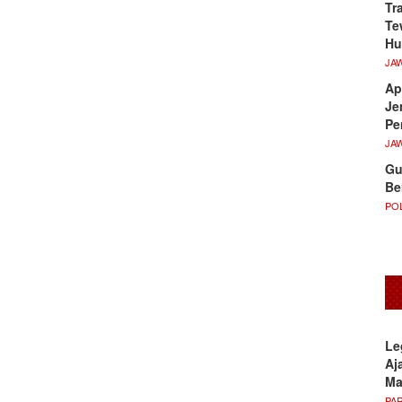
Tr
Te
Hu
JA
Ap
Je
Pe
JA
Gu
Be
POL
Le
Aj
M
PA