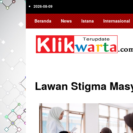
Skip
2026-08-09
to
main
Beranda
News
Istana
Internasional
content
Lawan Stigma Masy