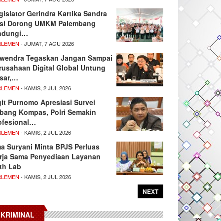
gislator Gerindra Kartika Sandra
si Dorong UMKM Palembang
ndungi…
RLEMEN
- JUMAT, 7 AGU 2026
wendra Tegaskan Jangan Sampai
rusahaan Digital Global Untung
sar,…
RLEMEN
- KAMIS, 2 JUL 2026
git Purnomo Apresiasi Survei
tbang Kompas, Polri Semakin
ofesional…
RLEMEN
- KAMIS, 2 JUL 2026
ma Suryani Minta BPJS Perluas
rja Sama Penyediaan Layanan
th Lab
RLEMEN
- KAMIS, 2 JUL 2026
NEXT
KRIMINAL