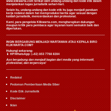
www.klikwarta.com terikat oleh undang-undang dan kode etik dalam
menjalankan tugas jurnalistik sehari-hari.
Selain itu, undang-undang dan kode etik itu juga menjadi panduan
kerja redaksi dalam hal memproduksi berita agar sesuai dengan
kaidah jurnalistik, mencerdaskan dan profesional.
Kami, para pengelola Klikwarta.com, mengharapkan dukungan
maupun kritik para pembaca agar layanan kami semakin baik dan
diperlukan.
INGIN BERGABUNG MENJADI WARTAWAN ATAU KEPALA BIRO
KLIKWARTA.COM?
Hubungi sekarang:
📱
HP/WhatsApp:
(+62) 853 7768 8284
Ayo bergabung dan menjadi bagian dari media yang informatif,
profesional, dan terpercaya!
Redaksi
Pedoman Pemberitaan Media Siber
Kode Etik Jurnalistik
Disclaimer
Iklan