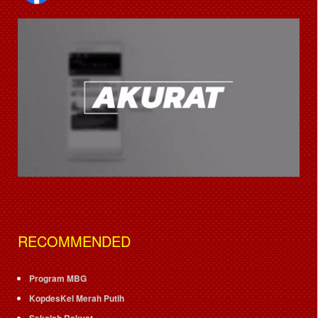
RECOMMENDED
Program MBG
KopdesKel Merah Putih
Sekolah Rakyat