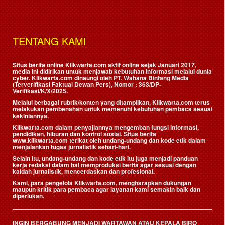
TENTANG KAMI
Situs berita online Klikwarta.com aktif online sejak Januari 2017,
media ini didirikan untuk menjawab kebutuhan informasi melalui dunia
cyber. Klikwarta.com dinaungi oleh
PT. Wahana Bintang Media
(Terverifikasi Faktual Dewan Pers)
, Nomor : 363/DP-
Verifikasi/K/X/2025.
Melalui berbagai rubrik/konten yang ditampilkan, Klikwarta.com terus
melakukan pembenahan untuk memenuhi kebutuhan pembaca sesuai
kekiniannya.
Klikwarta.com dalam penyajiannya mengemban fungsi informasi,
pendidikan, hiburan dan kontrol sosial. Situs berita
www.klikwarta.com terikat oleh undang-undang dan kode etik dalam
menjalankan tugas jurnalistik sehari-hari.
Selain itu, undang-undang dan kode etik itu juga menjadi panduan
kerja redaksi dalam hal memproduksi berita agar sesuai dengan
kaidah jurnalistik, mencerdaskan dan profesional.
Kami, para pengelola Klikwarta.com, mengharapkan dukungan
maupun kritik para pembaca agar layanan kami semakin baik dan
diperlukan.
INGIN BERGABUNG MENJADI WARTAWAN ATAU KEPALA BIRO