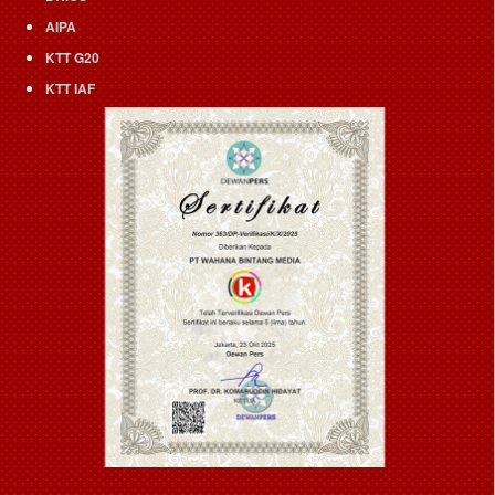
AIPA
KTT G20
KTT IAF