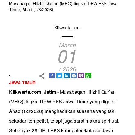
Musabaqah Hifzhil Qur’an (MHQ) tingkat DPW PKS Jawa
Timur, Ahad (1/3/2026).
Klikwarta.com
March
01
/ 2026
JAWA TIMUR
Klikwarta.com, Jatim
- Musabaqah Hifzhil Qur’an
(MHQ) tingkat DPW PKS Jawa Timur yang digelar
Ahad (1/3/2026) menghadirkan suasana yang tak
sekadar kompetitif, tetapi juga sarat makna spiritual.
Sebanyak 38 DPD PKS kabupaten/kota se-Jawa