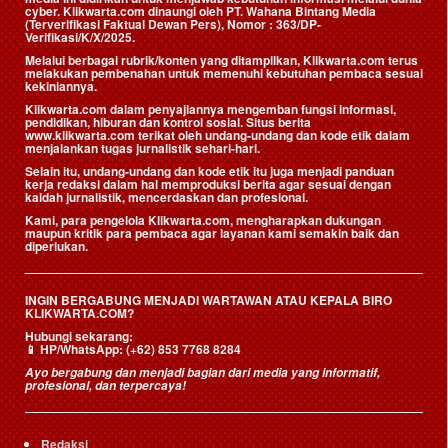
cyber. Klikwarta.com dinaungi oleh
PT. Wahana Bintang Media
(Terverifikasi Faktual Dewan Pers)
, Nomor : 363/DP-
Verifikasi/K/X/2025.
Melalui berbagai rubrik/konten yang ditampilkan, Klikwarta.com terus
melakukan pembenahan untuk memenuhi kebutuhan pembaca sesuai
kekiniannya.
Klikwarta.com dalam penyajiannya mengemban fungsi informasi,
pendidikan, hiburan dan kontrol sosial. Situs berita
www.klikwarta.com terikat oleh undang-undang dan kode etik dalam
menjalankan tugas jurnalistik sehari-hari.
Selain itu, undang-undang dan kode etik itu juga menjadi panduan
kerja redaksi dalam hal memproduksi berita agar sesuai dengan
kaidah jurnalistik, mencerdaskan dan profesional.
Kami, para pengelola Klikwarta.com, mengharapkan dukungan
maupun kritik para pembaca agar layanan kami semakin baik dan
diperlukan.
INGIN BERGABUNG MENJADI WARTAWAN ATAU KEPALA BIRO
KLIKWARTA.COM?
Hubungi sekarang:
📱
HP/WhatsApp:
(+62) 853 7768 8284
Ayo bergabung dan menjadi bagian dari media yang informatif,
profesional, dan terpercaya!
Redaksi