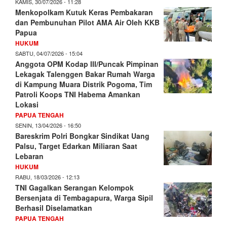
KAMIS, 30/07/2026 - 11:28
Menkopolkam Kutuk Keras Pembakaran
dan Pembunuhan Pilot AMA Air Oleh KKB
Papua
HUKUM
SABTU, 04/07/2026 - 15:04
Anggota OPM Kodap III/Puncak Pimpinan
Lekagak Talenggen Bakar Rumah Warga
di Kampung Muara Distrik Pogoma, Tim
Patroli Koops TNI Habema Amankan
Lokasi
PAPUA TENGAH
SENIN, 13/04/2026 - 16:50
Bareskrim Polri Bongkar Sindikat Uang
Palsu, Target Edarkan Miliaran Saat
Lebaran
HUKUM
RABU, 18/03/2026 - 12:13
TNI Gagalkan Serangan Kelompok
Bersenjata di Tembagapura, Warga Sipil
Berhasil Diselamatkan
PAPUA TENGAH