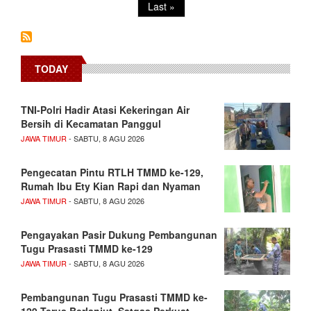
Last
Last »
page
TODAY
TNI-Polri Hadir Atasi Kekeringan Air
Bersih di Kecamatan Panggul
JAWA TIMUR
- SABTU, 8 AGU 2026
Pengecatan Pintu RTLH TMMD ke-129,
Rumah Ibu Ety Kian Rapi dan Nyaman
JAWA TIMUR
- SABTU, 8 AGU 2026
Pengayakan Pasir Dukung Pembangunan
Tugu Prasasti TMMD ke-129
JAWA TIMUR
- SABTU, 8 AGU 2026
Pembangunan Tugu Prasasti TMMD ke-
129 Terus Berlanjut, Satgas Perkuat…