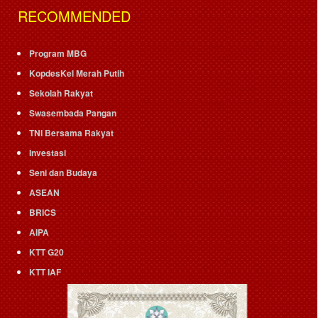
RECOMMENDED
Program MBG
KopdesKel Merah Putih
Sekolah Rakyat
Swasembada Pangan
TNI Bersama Rakyat
Investasi
Seni dan Budaya
ASEAN
BRICS
AIPA
KTT G20
KTT IAF