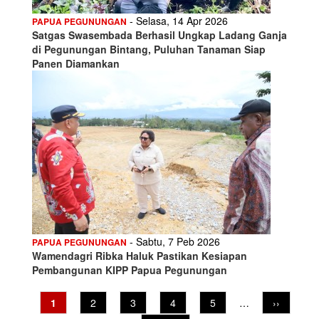
- Selasa, 14 Apr 2026
PAPUA PEGUNUNGAN
Satgas Swasembada Berhasil Ungkap Ladang Ganja
di Pegunungan Bintang, Puluhan Tanaman Siap
Panen Diamankan
- Sabtu, 7 Peb 2026
PAPUA PEGUNUNGAN
Wamendagri Ribka Haluk Pastikan Kesiapan
Pembangunan KIPP Papua Pegunungan
Pagination
Current
1
Page
2
Page
3
Page
4
Page
5
…
Next
››
page
page