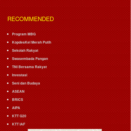
RECOMMENDED
Program MBG
KopdesKel Merah Putih
Sekolah Rakyat
Swasembada Pangan
TNI Bersama Rakyat
Investasi
Seni dan Budaya
ASEAN
BRICS
AIPA
KTT G20
KTT IAF