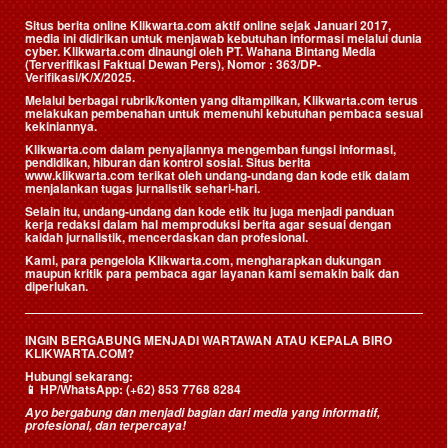
Situs berita online Klikwarta.com aktif online sejak Januari 2017,
media ini didirikan untuk menjawab kebutuhan informasi melalui dunia
cyber. Klikwarta.com dinaungi oleh
PT. Wahana Bintang Media
(Terverifikasi Faktual Dewan Pers)
, Nomor : 363/DP-
Verifikasi/K/X/2025.
Melalui berbagai rubrik/konten yang ditampilkan, Klikwarta.com terus
melakukan pembenahan untuk memenuhi kebutuhan pembaca sesuai
kekiniannya.
Klikwarta.com dalam penyajiannya mengemban fungsi informasi,
pendidikan, hiburan dan kontrol sosial. Situs berita
www.klikwarta.com terikat oleh undang-undang dan kode etik dalam
menjalankan tugas jurnalistik sehari-hari.
Selain itu, undang-undang dan kode etik itu juga menjadi panduan
kerja redaksi dalam hal memproduksi berita agar sesuai dengan
kaidah jurnalistik, mencerdaskan dan profesional.
Kami, para pengelola Klikwarta.com, mengharapkan dukungan
maupun kritik para pembaca agar layanan kami semakin baik dan
diperlukan.
INGIN BERGABUNG MENJADI WARTAWAN ATAU KEPALA BIRO
KLIKWARTA.COM?
Hubungi sekarang:
📱
HP/WhatsApp:
(+62) 853 7768 8284
Ayo bergabung dan menjadi bagian dari media yang informatif,
profesional, dan terpercaya!