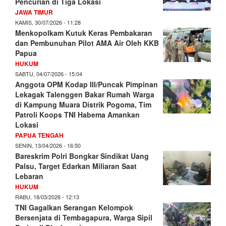
Pencurian di Tiga Lokasi
JAWA TIMUR
KAMIS, 30/07/2026 - 11:28
Menkopolkam Kutuk Keras Pembakaran
dan Pembunuhan Pilot AMA Air Oleh KKB
Papua
HUKUM
SABTU, 04/07/2026 - 15:04
Anggota OPM Kodap III/Puncak Pimpinan
Lekagak Talenggen Bakar Rumah Warga
di Kampung Muara Distrik Pogoma, Tim
Patroli Koops TNI Habema Amankan
Lokasi
PAPUA TENGAH
SENIN, 13/04/2026 - 16:50
Bareskrim Polri Bongkar Sindikat Uang
Palsu, Target Edarkan Miliaran Saat
Lebaran
HUKUM
RABU, 18/03/2026 - 12:13
TNI Gagalkan Serangan Kelompok
Bersenjata di Tembagapura, Warga Sipil