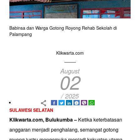
Babinsa dan Warga Gotong Royong Rehab Sekolah di
Palampang
Klikwarta.com
August
02
/ 2025
SULAWESI SELATAN
Klikwarta.com, Bulukumba –
Ketika keterbatasan
anggaran menjadi penghalang, semangat gotong
royong justru mengemuka menjadi kekuatan utama.