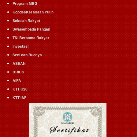
Program MBG
KopdesKel Merah Putih
Sekolah Rakyat
Swasembada Pangan
TNI Bersama Rakyat
Investasi
Seni dan Budaya
ASEAN
BRICS
AIPA
KTT G20
KTT IAF