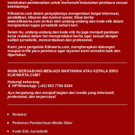
melakukan pembenahan untuk memenuhi kebutuhan pembaca sesuai
kekiniannya.
Klikwarta.com dalam penyajiannya mengemban fungsi informasi,
pendidikan, hiburan dan kontrol sosial. Situs berita
www.klikwarta.com terikat oleh undang-undang dan kode etik dalam
menjalankan tugas jurnalistik sehari-hari.
Selain itu, undang-undang dan kode etik itu juga menjadi panduan
kerja redaksi dalam hal memproduksi berita agar sesuai dengan
kaidah jurnalistik, mencerdaskan dan profesional.
Kami, para pengelola Klikwarta.com, mengharapkan dukungan
maupun kritik para pembaca agar layanan kami semakin baik dan
diperlukan.
INGIN BERGABUNG MENJADI WARTAWAN ATAU KEPALA BIRO
KLIKWARTA.COM?
Hubungi sekarang:
📱
HP/WhatsApp:
(+62) 853 7768 8284
Ayo bergabung dan menjadi bagian dari media yang informatif,
profesional, dan terpercaya!
Redaksi
Pedoman Pemberitaan Media Siber
Kode Etik Jurnalistik