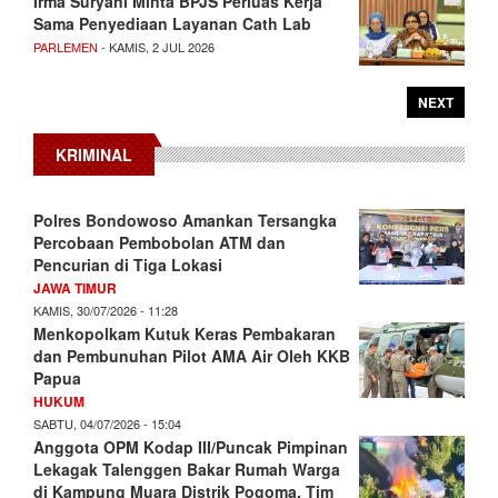
Irma Suryani Minta BPJS Perluas Kerja
Sama Penyediaan Layanan Cath Lab
PARLEMEN
- KAMIS, 2 JUL 2026
NEXT
KRIMINAL
Polres Bondowoso Amankan Tersangka
Percobaan Pembobolan ATM dan
Pencurian di Tiga Lokasi
JAWA TIMUR
KAMIS, 30/07/2026 - 11:28
Menkopolkam Kutuk Keras Pembakaran
dan Pembunuhan Pilot AMA Air Oleh KKB
Papua
HUKUM
SABTU, 04/07/2026 - 15:04
Anggota OPM Kodap III/Puncak Pimpinan
Lekagak Talenggen Bakar Rumah Warga
di Kampung Muara Distrik Pogoma, Tim