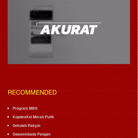
RECOMMENDED
Program MBG
KopdesKel Merah Putih
Sekolah Rakyat
Swasembada Pangan