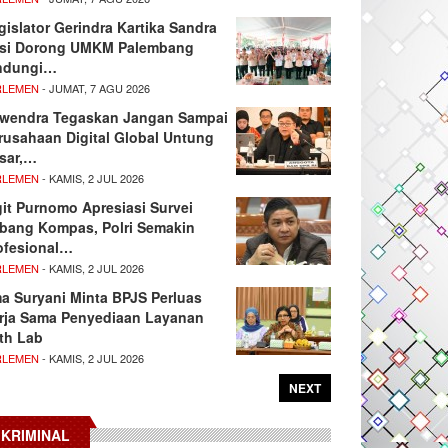
gislator Gerindra Kartika Sandra
si Dorong UMKM Palembang
ndungi…
RLEMEN
- JUMAT, 7 AGU 2026
wendra Tegaskan Jangan Sampai
rusahaan Digital Global Untung
sar,…
RLEMEN
- KAMIS, 2 JUL 2026
git Purnomo Apresiasi Survei
tbang Kompas, Polri Semakin
ofesional…
RLEMEN
- KAMIS, 2 JUL 2026
ma Suryani Minta BPJS Perluas
rja Sama Penyediaan Layanan
th Lab
RLEMEN
- KAMIS, 2 JUL 2026
NEXT
KRIMINAL