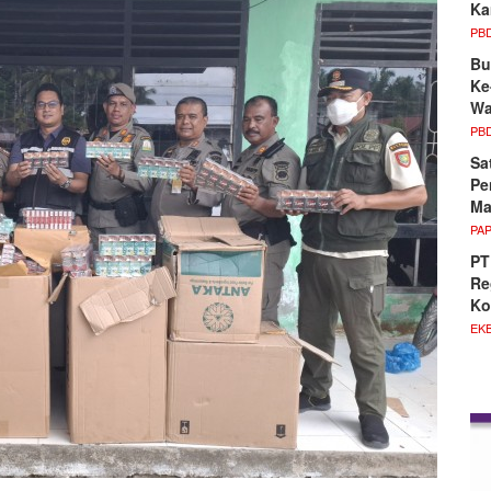
Ka
PB
Bu
Ke
Wa
PB
Sa
Pe
Ma
PA
PT
Re
Ko
EKB