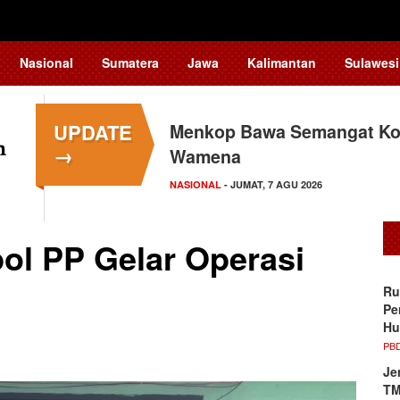
Nasional
Sumatera
Jawa
Kalimantan
Sulawesi
UPDATE
Menkop Bawa Semangat Kop
Tingkatkan Daya Saing In
→
Wamena
Teknologi…
NASIONAL
NASIONAL
- JUMAT, 7 AGU 2026
- JUMAT, 7 AGU 2026
ol PP Gelar Operasi
Ru
Pe
Hu
PB
Je
TM