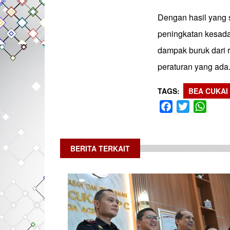
Dengan hasil yang s
peningkatan kesada
dampak buruk dari r
peraturan yang ada. 
TAGS
BEA CUKAI
Facebook
Twitter
What
BERITA TERKAIT