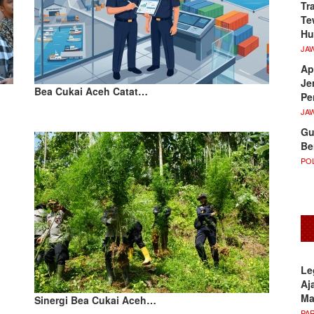
Tr
Te
Hu
JA
Ap
Je
Bea Cukai Aceh Catat…
Pe
JA
Gu
Be
POL
Le
Aj
M
Sinergi Bea Cukai Aceh…
PA