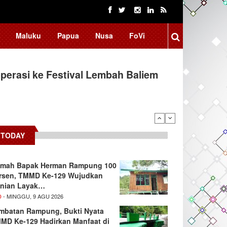
Maluku
Papua
Nusa
FoVi
erasi ke Festival Lembah Baliem
donesia, BRIN Fokus Kembangkan
TODAY
mah Bapak Herman Rampung 100
rsen, TMMD Ke-129 Wujudkan
nian Layak…
D
- MINGGU, 9 AGU 2026
mbatan Rampung, Bukti Nyata
MD Ke-129 Hadirkan Manfaat di