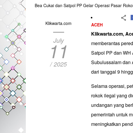
Bea Cukai dan Satpol PP Gelar Operasi Pasar Rokok
Klikwarta.com
ACEH
Klikwarta.com, A
July
11
memberantas pereda
Satpol PP dan WH 
Subulussalam dan A
/ 2025
dari tanggal 9 hingg
Selama operasi, p
rokok ilegal yang 
undangan yang berl
pemerintah untuk me
meningkatkan penda