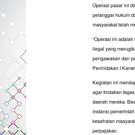
Operasi pasar ini d
pelanggar hukum d
masyarakat telah m
“Operasi ini adala
ilegal yang merugi
pengawasan dan peni
Penindakan I Kanw
Kegiatan ini mendap
agar tindakan tegas
daerah mereka. Bea
instansi pemerinta
kesehatan masyarak
perpajakan.