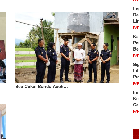
Le
De
Li
PA
Ka
Pe
Be
PA
Si
Li
Pr
PA
Bea Cukai Banda Aceh…
Ir
Ke
Ca
PA