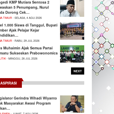
agedi KMP Mutiara Sentosa 2
waskan 5 Penumpang, Nurul
da Dorong Cek…
WA TIMUR
- SELASA, 4 AGU 2026
el 1.000 Siswa di Tanggul, Bupati
mber Ajak Pelajar Kejar
ndidikan…
WA TIMUR
- RABU, 29 JUL 2026
s Muhaimin Ajak Semua Partai
rsatu Sukseskan Prabowonomics
ITIK
- MINGGU, 26 JUL 2026
NEXT
ASPIRASI
gislator Gerindra Wihadi Wiyanto
ak Masyarakat Awasi Program
akan…
RLEMEN
- JUMAT, 7 AGU 2026