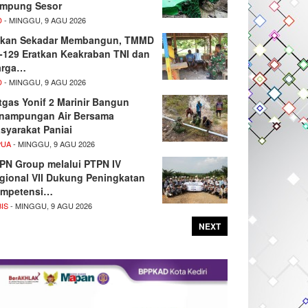
mpung Sesor
D
- MINGGU, 9 AGU 2026
kan Sekadar Membangun, TMMD
-129 Eratkan Keakraban TNI dan
rga…
D
- MINGGU, 9 AGU 2026
tgas Yonif 2 Marinir Bangun
nampungan Air Bersama
syarakat Paniai
PUA
- MINGGU, 9 AGU 2026
PN Group melalui PTPN IV
gional VII Dukung Peningkatan
mpetensi…
IS
- MINGGU, 9 AGU 2026
NEXT