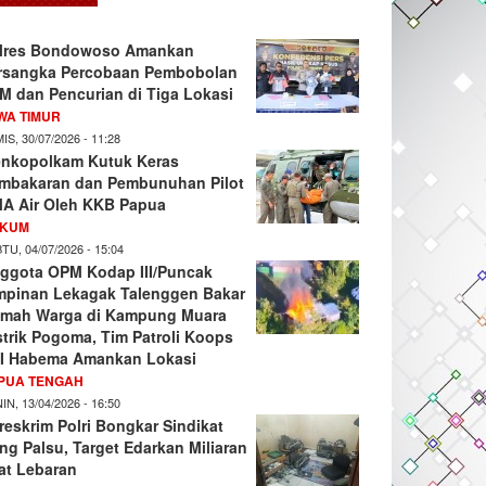
lres Bondowoso Amankan
rsangka Percobaan Pembobolan
M dan Pencurian di Tiga Lokasi
WA TIMUR
IS, 30/07/2026 - 11:28
nkopolkam Kutuk Keras
mbakaran dan Pembunuhan Pilot
A Air Oleh KKB Papua
KUM
TU, 04/07/2026 - 15:04
ggota OPM Kodap III/Puncak
mpinan Lekagak Talenggen Bakar
mah Warga di Kampung Muara
strik Pogoma, Tim Patroli Koops
I Habema Amankan Lokasi
PUA TENGAH
IN, 13/04/2026 - 16:50
reskrim Polri Bongkar Sindikat
ng Palsu, Target Edarkan Miliaran
at Lebaran