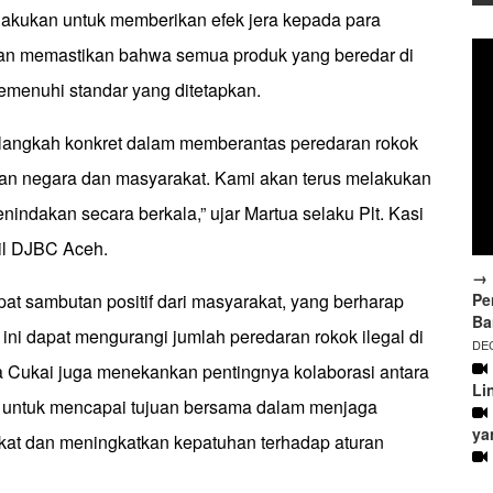
ilakukan untuk memberikan efek jera kepada para
an memastikan bahwa semua produk yang beredar di
emenuhi standar yang ditetapkan.
h langkah konkret dalam memberantas peredaran rokok
kan negara dan masyarakat. Kami akan terus melakukan
ndakan secara berkala,” ujar Martua selaku Plt. Kasi
il DJBC Aceh.
→ 
Pe
at sambutan positif dari masyarakat, yang berharap
Ba
 ini dapat mengurangi jumlah peredaran rokok ilegal di
DEC
 Cukai juga menekankan pentingnya kolaborasi antara
Li
h untuk mencapai tujuan bersama dalam menjaga
ya
at dan meningkatkan kepatuhan terhadap aturan