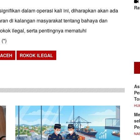
Ra
ignifikan dalam operasi kali ini, diharapkan akan ada
ran di kalangan masyarakat tentang bahaya dan
okok ilegal, serta pentingnya mematuhi
(*)
 ACEH
ROKOK ILEGAL
sApp
As
Pe
To
HU
Me
se
Pe
NA