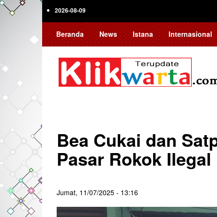
Skip
2026-08-09
to
main
Beranda
News
Istana
Internasional
content
Bea Cukai dan Satp
Pasar Rokok Ilegal
Jumat, 11/07/2025 - 13:16