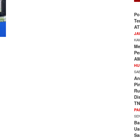
Po
Te
AT
JA
KAM
Me
Pe
AM
HU
SAB
An
Pi
Ru
Di
TN
PA
SEN
Ba
Ua
Sa