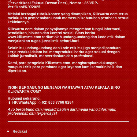
(Terverifikasi Faktual Dewan Pers)
, Nomor : 363/DP-
Verifikasi/K/X/2025.
Melalui berbagai rubrik/konten yang ditampilkan, Klikwarta.com terus
melakukan pembenahan untuk memenuhi kebutuhan pembaca sesuai
kekiniannya.
Klikwarta.com dalam penyajiannya mengemban fungsi informasi,
pendidikan, hiburan dan kontrol sosial. Situs berita
www.klikwarta.com terikat oleh undang-undang dan kode etik dalam
menjalankan tugas jurnalistik sehari-hari.
Selain itu, undang-undang dan kode etik itu juga menjadi panduan
kerja redaksi dalam hal memproduksi berita agar sesuai dengan
kaidah jurnalistik, mencerdaskan dan profesional.
Kami, para pengelola Klikwarta.com, mengharapkan dukungan
maupun kritik para pembaca agar layanan kami semakin baik dan
diperlukan.
INGIN BERGABUNG MENJADI WARTAWAN ATAU KEPALA BIRO
KLIKWARTA.COM?
Hubungi sekarang:
📱
HP/WhatsApp:
(+62) 853 7768 8284
Ayo bergabung dan menjadi bagian dari media yang informatif,
profesional, dan terpercaya!
Redaksi