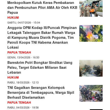
Menkopolkam Kutuk Keras Pembakaran
dan Pembunuhan Pilot AMA Air Oleh KKB
Papua
HUKUM
SABTU, 04/07/2026 - 15:04
Anggota OPM Kodap III/Puncak Pimpinan
Lekagak Talenggen Bakar Rumah Warga
di Kampung Muara Distrik Pogoma, Tim
Patroli Koops TNI Habema Amankan
Lokasi
PAPUA TENGAH
SENIN, 13/04/2026 - 16:50
Bareskrim Polri Bongkar Sindikat Uang
Palsu, Target Edarkan Miliaran Saat
Lebaran
HUKUM
RABU, 18/03/2026 - 12:13
TNI Gagalkan Serangan Kelompok
Bersenjata di Tembagapura, Warga Sipil
Berhasil Diselamatkan
PAPUA TENGAH
RABU, 04/03/2026 - 19:58