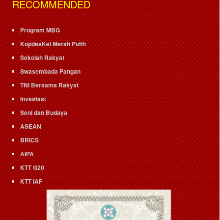
RECOMMENDED
Program MBG
KopdesKel Merah Putih
Sekolah Rakyat
Swasembada Pangan
TNI Bersama Rakyat
Investasi
Seni dan Budaya
ASEAN
BRICS
AIPA
KTT G20
KTT IAF