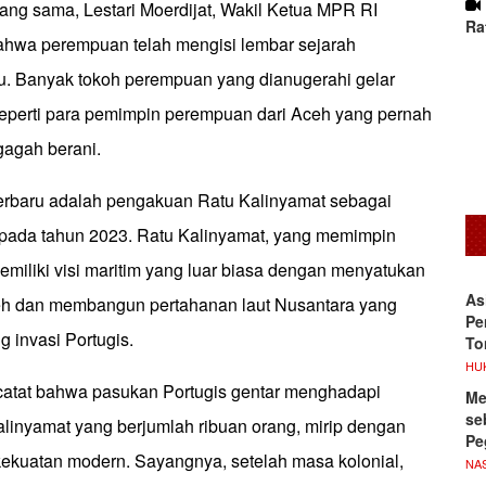
ng sama, Lestari Moerdijat, Wakil Ketua MPR RI
Ra
hwa perempuan telah mengisi lembar sejarah
lu. Banyak tokoh perempuan yang dianugerahi gelar
seperti para pemimpin perempuan dari Aceh yang pernah
agah berani.
terbaru adalah pengakuan Ratu Kalinyamat sebagai
pada tahun 2023. Ratu Kalinyamat, yang memimpin
miliki visi maritim yang luar biasa dengan menyatukan
As
ceh dan membangun pertahanan laut Nusantara yang
Pe
invasi Portugis.
To
HU
catat bahwa pasukan Portugis gentar menghadapi
Me
se
alinyamat yang berjumlah ribuan orang, mirip dengan
Pe
kekuatan modern. Sayangnya, setelah masa kolonial,
NA