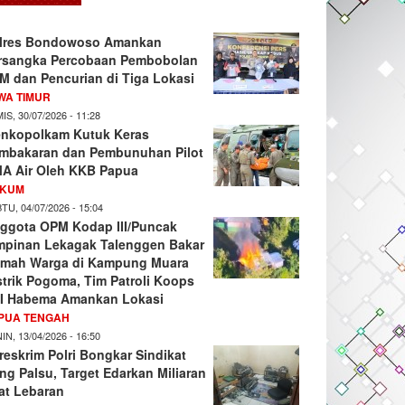
lres Bondowoso Amankan
rsangka Percobaan Pembobolan
M dan Pencurian di Tiga Lokasi
WA TIMUR
IS, 30/07/2026 - 11:28
nkopolkam Kutuk Keras
mbakaran dan Pembunuhan Pilot
A Air Oleh KKB Papua
KUM
TU, 04/07/2026 - 15:04
ggota OPM Kodap III/Puncak
mpinan Lekagak Talenggen Bakar
mah Warga di Kampung Muara
strik Pogoma, Tim Patroli Koops
I Habema Amankan Lokasi
PUA TENGAH
IN, 13/04/2026 - 16:50
reskrim Polri Bongkar Sindikat
ng Palsu, Target Edarkan Miliaran
at Lebaran