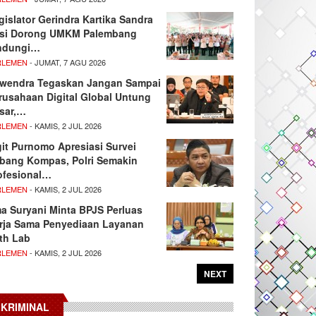
gislator Gerindra Kartika Sandra
si Dorong UMKM Palembang
ndungi…
RLEMEN
- JUMAT, 7 AGU 2026
wendra Tegaskan Jangan Sampai
rusahaan Digital Global Untung
sar,…
RLEMEN
- KAMIS, 2 JUL 2026
git Purnomo Apresiasi Survei
tbang Kompas, Polri Semakin
ofesional…
RLEMEN
- KAMIS, 2 JUL 2026
ma Suryani Minta BPJS Perluas
rja Sama Penyediaan Layanan
th Lab
RLEMEN
- KAMIS, 2 JUL 2026
NEXT
KRIMINAL