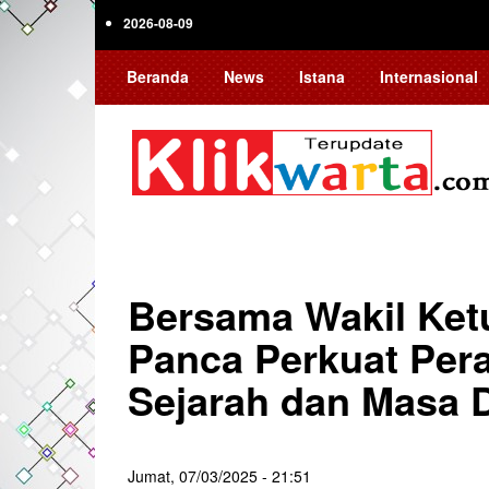
Skip
2026-08-09
to
main
Beranda
News
Istana
Internasional
content
Bersama Wakil Ket
Panca Perkuat Per
Sejarah dan Masa 
Jumat, 07/03/2025 - 21:51