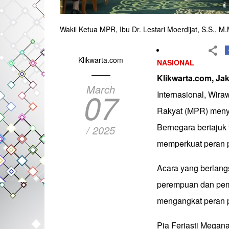
Wakil Ketua MPR, Ibu Dr. Lestari Moerdijat, S.S., M
Klikwarta.com
NASIONAL
Klikwarta.com, Ja
March
07
Internasional, Wir
Rakyat (MPR) meny
Bernegara bertajuk 
/ 2025
memperkuat peran
Acara yang berlang
perempuan dan pem
mengangkat peran 
Pia Feriasti Megan