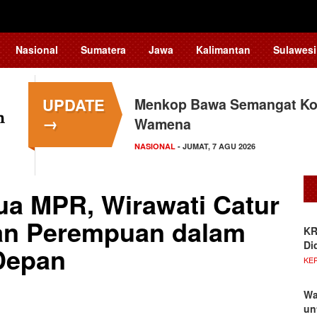
Nasional
Sumatera
Jawa
Kalimantan
Sulawesi
UPDATE
Menkop Bawa Semangat Kop
→
Wamena
NASIONAL
- JUMAT, 7 AGU 2026
ua MPR, Wirawati Catur
an Perempuan dalam
KR
Di
Depan
KE
Wa
un