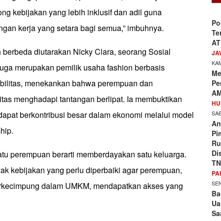
ng kebijakan yang lebih inklusif dan adil guna
Po
ngan kerja yang setara bagi semua,” imbuhnya.
Te
AT
 berbeda diutarakan Nicky Clara, seorang Sosial
JA
KAM
juga merupakan pemilik usaha fashion berbasis
Me
bilitas, menekankan bahwa perempuan dan
Pe
AM
itas menghadapi tantangan berlipat. Ia membuktikan
HU
SAB
pat berkontribusi besar dalam ekonomi melalui model
An
hip.
Pi
Ru
Di
tu perempuan berarti memberdayakan satu keluarga.
TN
k kebijakan yang perlu diperbaiki agar perempuan,
PA
SEN
rkecimpung dalam UMKM, mendapatkan akses yang
Ba
Ua
Sa