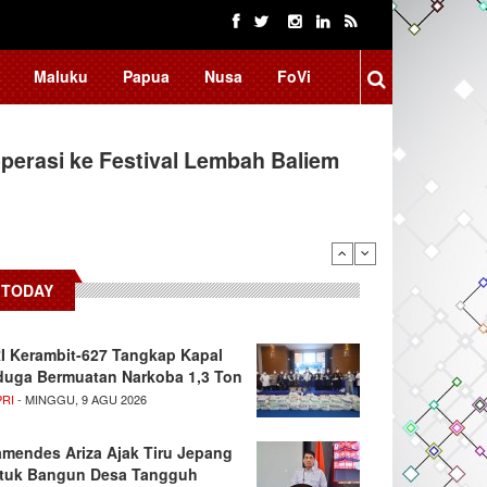
Maluku
Papua
Nusa
FoVi
erasi ke Festival Lembah Baliem
TODAY
I Kerambit-627 Tangkap Kapal
duga Bermuatan Narkoba 1,3 Ton
PRI
- MINGGU, 9 AGU 2026
mendes Ariza Ajak Tiru Jepang
tuk Bangun Desa Tangguh