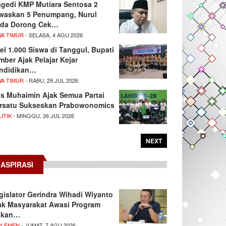
agedi KMP Mutiara Sentosa 2
waskan 5 Penumpang, Nurul
da Dorong Cek…
WA TIMUR
- SELASA, 4 AGU 2026
el 1.000 Siswa di Tanggul, Bupati
mber Ajak Pelajar Kejar
ndidikan…
WA TIMUR
- RABU, 29 JUL 2026
s Muhaimin Ajak Semua Partai
rsatu Sukseskan Prabowonomics
ITIK
- MINGGU, 26 JUL 2026
NEXT
ASPIRASI
gislator Gerindra Wihadi Wiyanto
ak Masyarakat Awasi Program
akan…
RLEMEN
- JUMAT, 7 AGU 2026