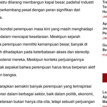
stru dilarang membangun kapal besar, padahal industri
Tr
Te
 berkembang pesat dengan peran signifikan dari
Hu
JA
a.
Ap
Je
kondisi perempuan masa kini yang masih menghadapi
Pe
 dalam mencapai kesetaraan. Meskipun sejarah
JA
 perempuan memiliki kemampuan besar, banyak di
Gu
Be
h dihadapkan pada keterbatasan akses dan stereotip
POL
otensi mereka. Meskipun konteks perjuangannya
ak sepakat bahwa perempuan harus terus berperan aktif
n bangsa.
diharapkan semakin banyak perempuan yang terinspirasi
Le
an dalam berbagai sektor, baik dalam politik, ekonomi,
Aj
taraan bukan hanya cita-cita, tetapi sebuah perjuangan
M
PA