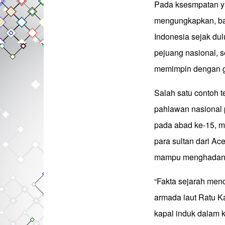
Pada ksesmpatan ya
mengungkapkan, ba
Indonesia sejak du
pejuang nasional, 
memimpin dengan g
Salah satu contoh 
pahlawan nasional 
pada abad ke-15, me
para sultan dari A
mampu menghadang 
“Fakta sejarah men
armada laut Ratu K
kapal induk dalam 