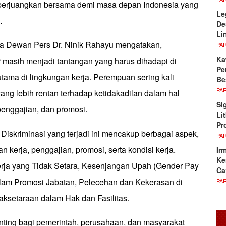
iperjuangkan bersama demi masa depan Indonesia yang
Le
.
De
Li
ua Dewan Pers Dr. Ninik Rahayu mengatakan,
PA
Ka
r masih menjadi tantangan yang harus dihadapi di
Pe
rutama di lingkungan kerja. Perempuan sering kali
Be
PA
ng lebih rentan terhadap ketidakadilan dalam hal
Si
penggajian, dan promosi.
Li
Pr
iskriminasi yang terjadi ini mencakup berbagai aspek,
PA
 kerja, penggajian, promosi, serta kondisi kerja.
Ir
Ke
erja yang Tidak Setara, Kesenjangan Upah (Gender Pay
Ca
lam Promosi Jabatan, Pelecehan dan Kekerasan di
PA
aksetaraan dalam Hak dan Fasilitas.
enting bagi pemerintah, perusahaan, dan masyarakat