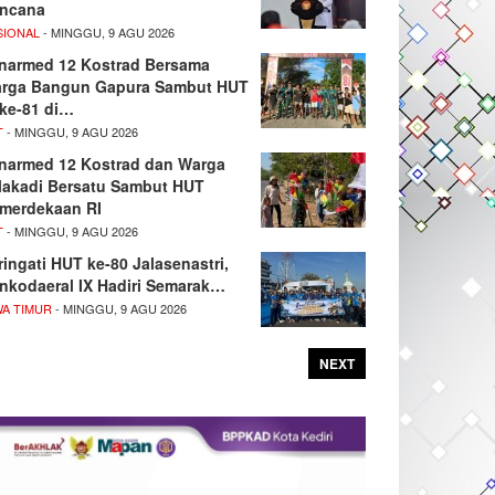
ncana
SIONAL
- MINGGU, 9 AGU 2026
narmed 12 Kostrad Bersama
rga Bangun Gapura Sambut HUT
 ke-81 di…
T
- MINGGU, 9 AGU 2026
narmed 12 Kostrad dan Warga
lakadi Bersatu Sambut HUT
merdekaan RI
T
- MINGGU, 9 AGU 2026
ringati HUT ke-80 Jalasenastri,
nkodaeral IX Hadiri Semarak…
WA TIMUR
- MINGGU, 9 AGU 2026
NEXT