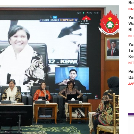
Be
NA
Yo
Wa
RI
NT
Yo
Tu
Ke
NT
Pe
Da
JA