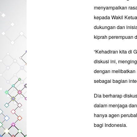
menyampaikan rasa s
kepada Wakil Ketua 
dukungan dan inis
kiprah perempuan 
“Kehadiran kita di
diskusi ini, mengin
dengan melibatkan
sebagai bagian integ
Dia berharap disku
dalam menjaga dan
hanya agen peruba
bagi Indonesia.