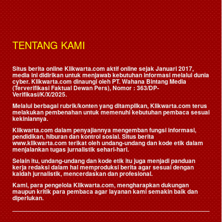
TENTANG KAMI
Situs berita online Klikwarta.com aktif online sejak Januari 2017,
media ini didirikan untuk menjawab kebutuhan informasi melalui dunia
cyber. Klikwarta.com dinaungi oleh
PT. Wahana Bintang Media
(Terverifikasi Faktual Dewan Pers)
, Nomor : 363/DP-
Verifikasi/K/X/2025.
Melalui berbagai rubrik/konten yang ditampilkan, Klikwarta.com terus
melakukan pembenahan untuk memenuhi kebutuhan pembaca sesuai
kekiniannya.
Klikwarta.com dalam penyajiannya mengemban fungsi informasi,
pendidikan, hiburan dan kontrol sosial. Situs berita
www.klikwarta.com terikat oleh undang-undang dan kode etik dalam
menjalankan tugas jurnalistik sehari-hari.
Selain itu, undang-undang dan kode etik itu juga menjadi panduan
kerja redaksi dalam hal memproduksi berita agar sesuai dengan
kaidah jurnalistik, mencerdaskan dan profesional.
Kami, para pengelola Klikwarta.com, mengharapkan dukungan
maupun kritik para pembaca agar layanan kami semakin baik dan
diperlukan.