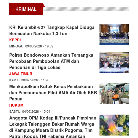
KRIMINAL
KRI Kerambit-627 Tangkap Kapal Diduga
Bermuatan Narkoba 1,3 Ton
KEPRI
MINGGU, 09/08/2026 - 19:39
Polres Bondowoso Amankan Tersangka
Percobaan Pembobolan ATM dan
Pencurian di Tiga Lokasi
JAWA TIMUR
KAMIS, 30/07/2026 - 11:28
Menkopolkam Kutuk Keras Pembakaran
dan Pembunuhan Pilot AMA Air Oleh KKB
Papua
HUKUM
SABTU, 04/07/2026 - 15:04
Anggota OPM Kodap III/Puncak Pimpinan
Lekagak Talenggen Bakar Rumah Warga
di Kampung Muara Distrik Pogoma, Tim
Patroli Koops TNI Habema Amankan