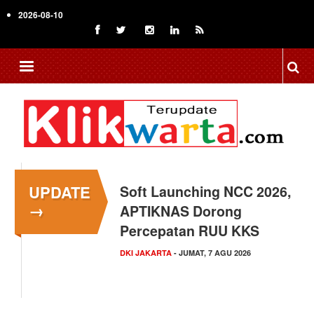
Skip
2026-08-10
to
main
content
UPDATE
Menkop Bawa Semangat
→
Koperasi ke Festival
Lembah Baliem Wamena
NASIONAL
- JUMAT, 7 AGU 2026