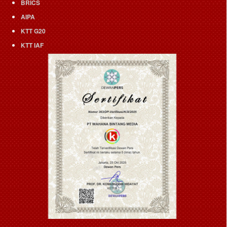
BRICS
AIPA
KTT G20
KTT IAF