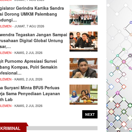
gislator Gerindra Kartika Sandra
si Dorong UMKM Palembang
ndungi…
RLEMEN
- JUMAT, 7 AGU 2026
wendra Tegaskan Jangan Sampai
rusahaan Digital Global Untung
sar,…
RLEMEN
- KAMIS, 2 JUL 2026
git Purnomo Apresiasi Survei
tbang Kompas, Polri Semakin
ofesional…
RLEMEN
- KAMIS, 2 JUL 2026
ma Suryani Minta BPJS Perluas
rja Sama Penyediaan Layanan
th Lab
RLEMEN
- KAMIS, 2 JUL 2026
NEXT
KRIMINAL