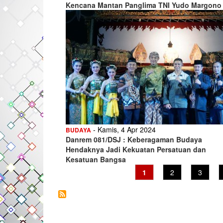
Kencana Mantan Panglima TNI Yudo Margono
- Kamis, 4 Apr 2024
BUDAYA
Danrem 081/DSJ : Keberagaman Budaya
Hendaknya Jadi Kekuatan Persatuan dan
Kesatuan Bangsa
Current
1
Page
2
Page
3
page