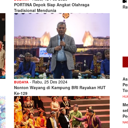
PORTINA Depok Siap Angkat Olahraga
Ra
Tradisional Mendunia
As
- Rabu, 25 Des 2024
BUDAYA
Pe
Nonton Wayang di Kampung BRI Rayakan HUT
To
Ke-129
HU
Me
se
Pe
NA