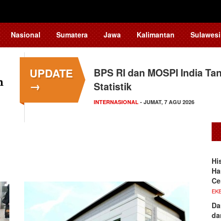
Nasional
Sumatera
Jawa
Kalimantan
Sulawesi
UPDATE
BPS RI dan MOSPI India Ta
Kapolsek Kedungkandang Kl
→
Statistik
HUKUM
- KAMIS, 6 AGU 2026
INTERNASIONAL
- JUMAT, 7 AGU 2026
Hi
Ha
Ce
EKB
Da
da