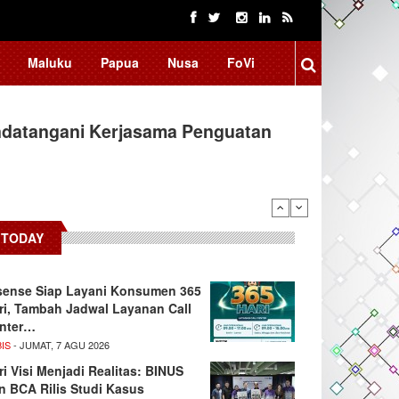
Maluku
Papua
Nusa
FoVi
ndatangani Kerjasama Penguatan
arifikasi Isu "Tangkap Lepas",…
TODAY
sense Siap Layani Konsumen 365
ri, Tambah Jadwal Layanan Call
nter…
IS
- JUMAT, 7 AGU 2026
ri Visi Menjadi Realitas: BINUS
n BCA Rilis Studi Kasus