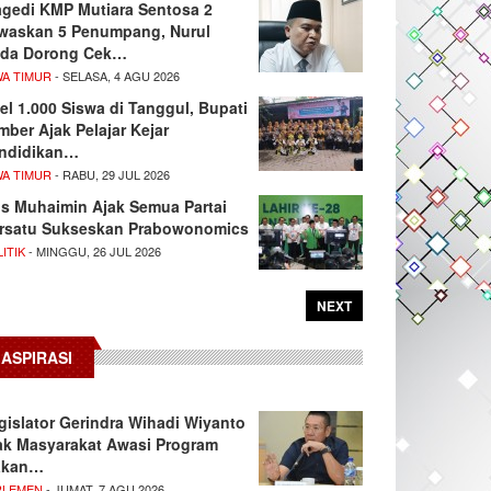
agedi KMP Mutiara Sentosa 2
waskan 5 Penumpang, Nurul
da Dorong Cek…
WA TIMUR
- SELASA, 4 AGU 2026
el 1.000 Siswa di Tanggul, Bupati
mber Ajak Pelajar Kejar
ndidikan…
WA TIMUR
- RABU, 29 JUL 2026
s Muhaimin Ajak Semua Partai
rsatu Sukseskan Prabowonomics
ITIK
- MINGGU, 26 JUL 2026
NEXT
ASPIRASI
gislator Gerindra Wihadi Wiyanto
ak Masyarakat Awasi Program
akan…
RLEMEN
- JUMAT, 7 AGU 2026