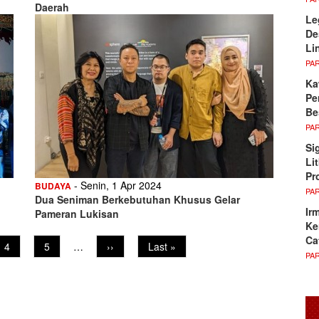
Daerah
Le
De
Li
PA
Ka
Pe
Be
PA
Si
Li
Pr
- Senin, 1 Apr 2024
BUDAYA
PA
Dua Seniman Berkebutuhan Khusus Gelar
Ir
Pameran Lukisan
Ke
Ca
Page
4
Page
5
…
Next
››
Last
Last »
PA
page
page