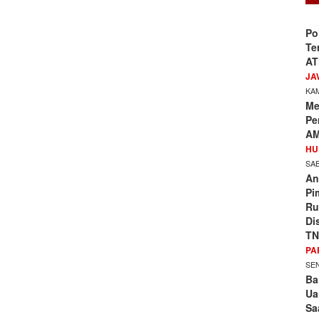
Po
Te
AT
JA
KAM
Me
Pe
AM
HU
SAB
An
Pi
Ru
Di
TN
PA
SEN
Ba
Ua
Sa