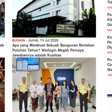
Tr
NA
Pe
II
Di
NA
Ko
- Jumat, 10 Jul 2026
BUDAYA
Pe
nak
Apa yang Membuat Sebuah Bangunan Bertahan
Di
Puluhan Tahun? Waringin Megah Percaya
EKB
Jawabannya adalah Kualitas
Pu
Ci
Wa
JA