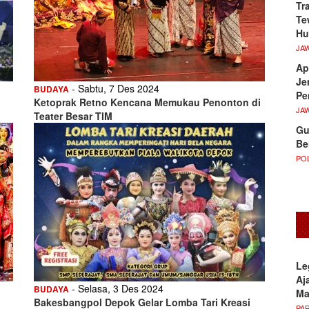
Tr
Te
Hu
JA
Ap
Je
- Sabtu, 7 Des 2024
BUDAYA
Pe
Ketoprak Retno Kencana Memukau Penonton di
JA
Teater Besar TIM
Gu
Be
POL
Le
Aj
- Selasa, 3 Des 2024
BUDAYA
M
Bakesbangpol Depok Gelar Lomba Tari Kreasi
PA