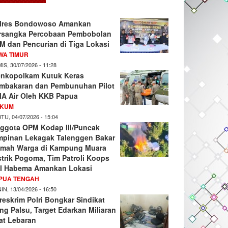
lres Bondowoso Amankan
rsangka Percobaan Pembobolan
M dan Pencurian di Tiga Lokasi
WA TIMUR
IS, 30/07/2026 - 11:28
nkopolkam Kutuk Keras
mbakaran dan Pembunuhan Pilot
A Air Oleh KKB Papua
KUM
TU, 04/07/2026 - 15:04
ggota OPM Kodap III/Puncak
mpinan Lekagak Talenggen Bakar
mah Warga di Kampung Muara
strik Pogoma, Tim Patroli Koops
I Habema Amankan Lokasi
PUA TENGAH
IN, 13/04/2026 - 16:50
reskrim Polri Bongkar Sindikat
ng Palsu, Target Edarkan Miliaran
at Lebaran