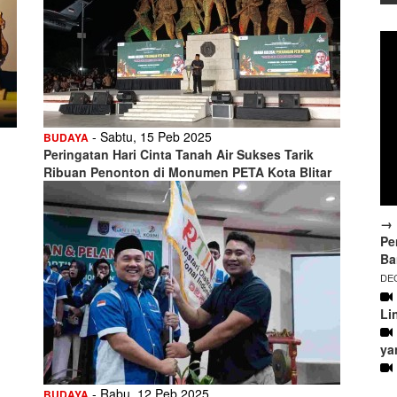
- Sabtu, 15 Peb 2025
BUDAYA
Peringatan Hari Cinta Tanah Air Sukses Tarik
Ribuan Penonton di Monumen PETA Kota Blitar
→ 
Pe
Ba
DEC
Li
ya
- Rabu, 12 Peb 2025
BUDAYA