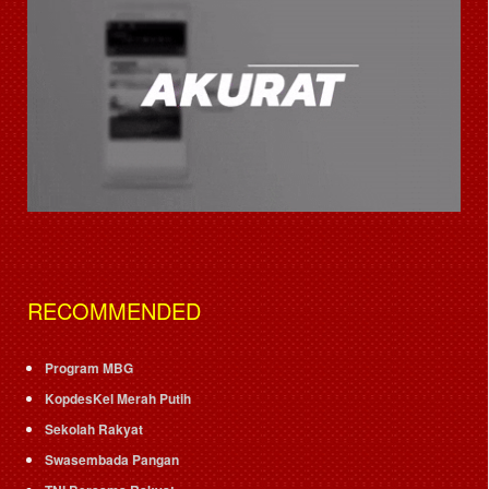
RECOMMENDED
Program MBG
KopdesKel Merah Putih
Sekolah Rakyat
Swasembada Pangan