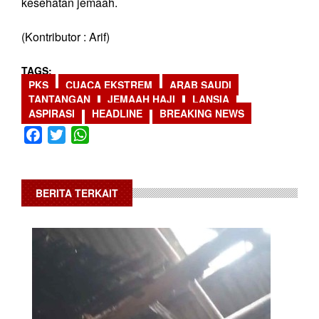
kesehatan jemaah.
(Kontributor : Arif)
TAGS
PKS
CUACA EKSTREM
ARAB SAUDI
TANTANGAN
JEMAAH HAJI
LANSIA
ASPIRASI
HEADLINE
BREAKING NEWS
Facebook
Twitter
WhatsApp
BERITA TERKAIT