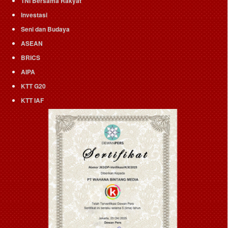
TNI Bersama Rakyat
Investasi
Seni dan Budaya
ASEAN
BRICS
AIPA
KTT G20
KTT IAF