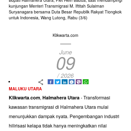
Bupati Halmahera Utara, Piet Hein Babua, saat mendampingi
kunjungan Menteri Transmigrasi M. Iftitah Sulaiman
Suryanagara bersama Duta Besar Republik Rakyat Tiongkok
untuk Indonesia, Wang Lutong, Rabu (3/6)
Klikwarta.com
June
09
/ 2026
MALUKU UTARA
Klikwarta
.
com
,
Halmahera
Utara
- Transformasi
kawasan transmigrasi di Halmahera Utara mulai
menunjukkan dampak nyata. Pengembangan industri
hilirisasi kelapa tidak hanya meningkatkan nilai