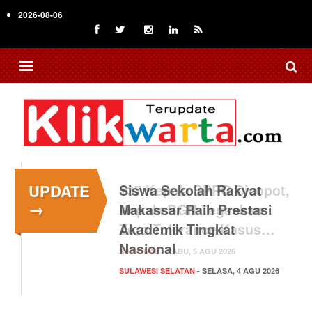
Skip
2026-08-06
to
main
content
UPDATE
Siswa Sekolah Rakyat
→
Makassar Raih Prestasi
Akademik Tingkat
Nasional
SULAWESI SELATAN
- SELASA, 4 AGU 2026