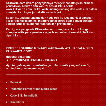
Klikwarta.com dalam penyajiannya mengemban fungsi informasi,
pendidikan, hiburan dan kontrol sosial. Situs berita
www.klikwarta.com terikat oleh undang-undang dan kode etik dalam
menjalankan tugas jurnalistik sehari-hari.
Selain itu, undang-undang dan kode etik itu juga menjadi panduan
kerja redaksi dalam hal memproduksi berita agar sesuai dengan
kaidah jurnalistik, mencerdaskan dan profesional.
Kami, para pengelola Klikwarta.com, mengharapkan dukungan
maupun kritik para pembaca agar layanan kami semakin baik dan
diperlukan.
INGIN BERGABUNG MENJADI WARTAWAN ATAU KEPALA BIRO
KLIKWARTA.COM?
Hubungi sekarang:
📱
HP/WhatsApp:
(+62) 853 7768 8284
Ayo bergabung dan menjadi bagian dari media yang informatif,
profesional, dan terpercaya!
Redaksi
Pedoman Pemberitaan Media Siber
Kode Etik Jurnalistik
Disclaimer