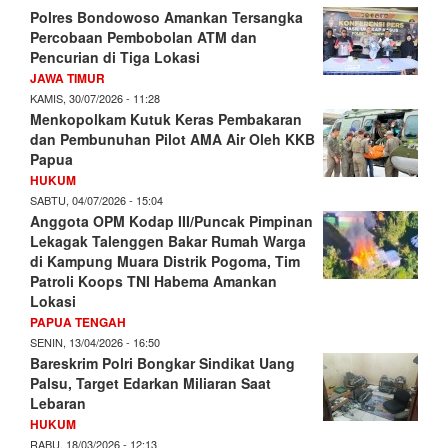
Polres Bondowoso Amankan Tersangka
Percobaan Pembobolan ATM dan
Pencurian di Tiga Lokasi
JAWA TIMUR
KAMIS, 30/07/2026 - 11:28
Menkopolkam Kutuk Keras Pembakaran
dan Pembunuhan Pilot AMA Air Oleh KKB
Papua
HUKUM
SABTU, 04/07/2026 - 15:04
Anggota OPM Kodap III/Puncak Pimpinan
Lekagak Talenggen Bakar Rumah Warga
di Kampung Muara Distrik Pogoma, Tim
Patroli Koops TNI Habema Amankan
Lokasi
PAPUA TENGAH
SENIN, 13/04/2026 - 16:50
Bareskrim Polri Bongkar Sindikat Uang
Palsu, Target Edarkan Miliaran Saat
Lebaran
HUKUM
RABU, 18/03/2026 - 12:13