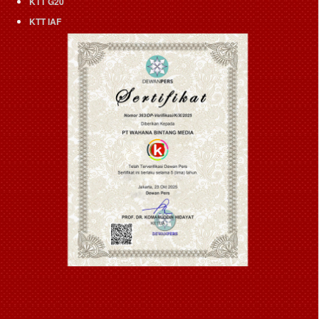
KTT G20
KTT IAF