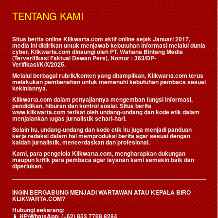
TENTANG KAMI
Situs berita online Klikwarta.com aktif online sejak Januari 2017,
media ini didirikan untuk menjawab kebutuhan informasi melalui dunia
cyber. Klikwarta.com dinaungi oleh
PT. Wahana Bintang Media
(Terverifikasi Faktual Dewan Pers)
, Nomor : 363/DP-
Verifikasi/K/X/2025.
Melalui berbagai rubrik/konten yang ditampilkan, Klikwarta.com terus
melakukan pembenahan untuk memenuhi kebutuhan pembaca sesuai
kekiniannya.
Klikwarta.com dalam penyajiannya mengemban fungsi informasi,
pendidikan, hiburan dan kontrol sosial. Situs berita
www.klikwarta.com terikat oleh undang-undang dan kode etik dalam
menjalankan tugas jurnalistik sehari-hari.
Selain itu, undang-undang dan kode etik itu juga menjadi panduan
kerja redaksi dalam hal memproduksi berita agar sesuai dengan
kaidah jurnalistik, mencerdaskan dan profesional.
Kami, para pengelola Klikwarta.com, mengharapkan dukungan
maupun kritik para pembaca agar layanan kami semakin baik dan
diperlukan.
INGIN BERGABUNG MENJADI WARTAWAN ATAU KEPALA BIRO
KLIKWARTA.COM?
Hubungi sekarang:
📱
HP/WhatsApp:
(+62) 853 7768 8284