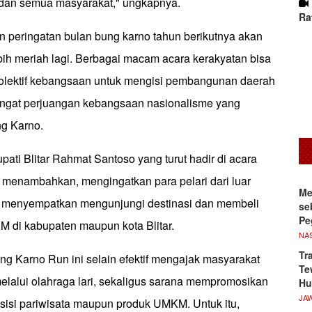
 dan semua masyarakat," ungkapnya.
Ra
 peringatan bulan bung karno tahun berikutnya akan
bih meriah lagi. Berbagai macam acara kerakyatan bisa
olektif kebangsaan untuk mengisi pembangunan daerah
ngat perjuangan kebangsaan nasionalisme yang
ng Karno.
ati Blitar Rahmat Santoso yang turut hadir di acara
 menambahkan, mengingatkan para pelari dari luar
Me
uk menyempatkan mengunjungi destinasi dan membeli
se
Pe
 di kabupaten maupun kota Blitar.
NA
Tr
ung Karno Run ini selain efektif mengajak masyarakat
Te
elalui olahraga lari, sekaligus sarana mempromosikan
Hu
JA
 sisi pariwisata maupun produk UMKM. Untuk itu,