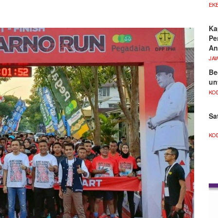
EKB
Ka
Pe
An
JA
Be
un
KO
Sa
KO