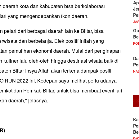
Ap
 daerah kota dan kabupaten bisa berkolaborasi
Je
Pe
lari yang mengendepankan ikon daerah.
JA
Gu
pelari dari berbagai daerah lain ke Blitar, bisa
Be
wisata dan berbelanja. Efek positif inilah yang
POL
an pemulihan ekonomi daerah. Mulai dari penginapan
Da
 kuliner lalu oleh-oleh hingga destinasi wisata baik di
Pe
en Blitar Insya Allah akan terkena dampak positif
NA
RUN 2022 ini. Kedepan saya melihat perlu adanya
emkot dan Pemkab Blitar, untuk bisa membuat event lari
kon daerah," jelasnya.
Ka
Pe
NR)
Be
PA