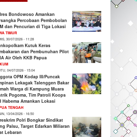
lres Bondowoso Amankan
rsangka Percobaan Pembobolan
M dan Pencurian di Tiga Lokasi
WA TIMUR
IS, 30/07/2026 - 11:28
nkopolkam Kutuk Keras
mbakaran dan Pembunuhan Pilot
A Air Oleh KKB Papua
KUM
TU, 04/07/2026 - 15:04
ggota OPM Kodap III/Puncak
mpinan Lekagak Talenggen Bakar
mah Warga di Kampung Muara
strik Pogoma, Tim Patroli Koops
I Habema Amankan Lokasi
PUA TENGAH
IN, 13/04/2026 - 16:50
reskrim Polri Bongkar Sindikat
ng Palsu, Target Edarkan Miliaran
at Lebaran