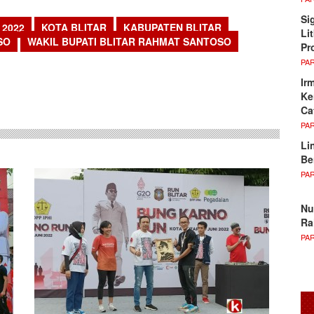
Si
 2022
KOTA BLITAR
KABUPATEN BLITAR
Li
SO
WAKIL BUPATI BLITAR RAHMAT SANTOSO
Pr
PA
sApp
Ir
Ke
Ca
PA
Li
Be
PA
Nu
Ra
PA