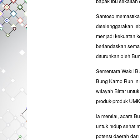
bapak ibu sekalian
Santoso memastikan
diselenggarakan le
menjadi kekuatan k
berlandaskan sema
diturunkan oleh Bu
Sementara Wakil Bup
Bung Karno Run ini
wilayah Blitar unt
produk-produk UMKM
Ia menilai, acara B
untuk hidup sehat m
potensi daerah dari