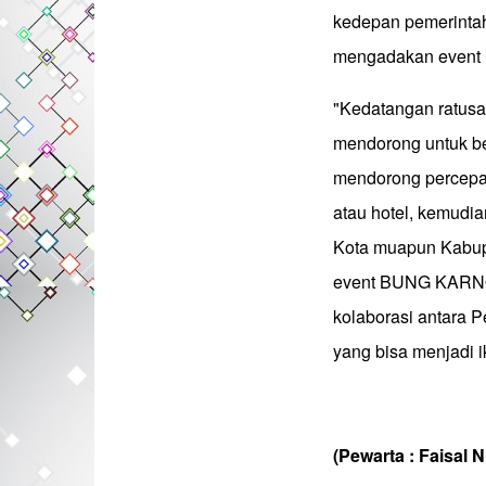
kedepan pemerintah
mengadakan event 
"Kedatangan ratusan 
mendorong untuk ber
mendorong percepat
atau hotel, kemudian
Kota muapun Kabupat
event BUNG KARNO 
kolaborasi antara P
yang bisa menjadi i
(Pewarta : Faisal 