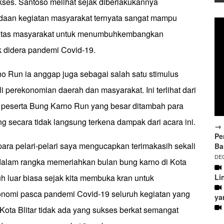
kses. Santoso melihat sejak diberlakukannya
daan kegiatan masyarakat ternyata sangat mampu
vitas masyarakat untuk menumbuhkembangkan
 didera pandemi Covid-19.
o Run ia anggap juga sebagai salah satu stimulus
perekonomian daerah dan masyarakat. Ini terlihat dari
 peserta Bung Karno Run yang besar ditambah para
 secara tidak langsung terkena dampak dari acara ini.
→ 
Pe
ara pelari-pelari saya mengucapkan terimakasih sekali
Ba
DEC
alam rangka memeriahkan bulan bung karno di Kota
Li
guh luar biasa sejak kita membuka kran untuk
nomi pasca pandemi Covid-19 seluruh kegiatan yang
ya
Kota Blitar tidak ada yang sukses berkat semangat