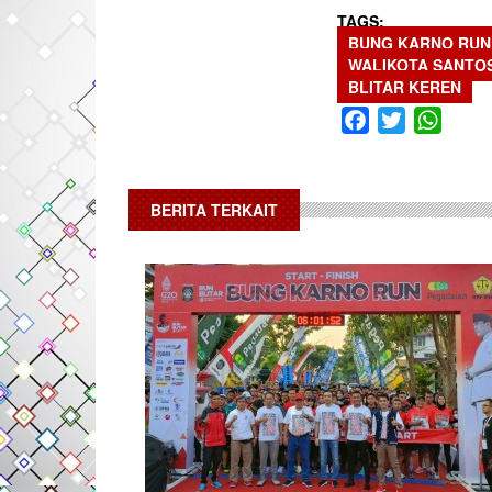
TAGS
BUNG KARNO RUN
WALIKOTA SANTO
BLITAR KEREN
Facebook
Twitter
What
BERITA TERKAIT