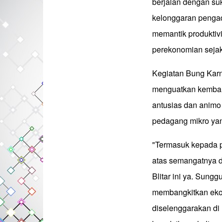
berjalan dengan su
kelonggaran penga
memantik produkti
perekonomian sejak
Kegiatan Bung Karn
menguatkan kembali 
antusias dan animo
pedagang mikro yang
"Termasuk kepada p
atas semangatnya d
Blitar ini ya. Sung
membangkitkan eko
diselenggarakan di 