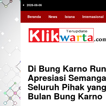
Skip
2026-08-06
to
main
Beranda
News
Istana
Internasional
content
Di Bung Karno Run,
Apresiasi Semangat
Seluruh Pihak yan
Bulan Bung Karno