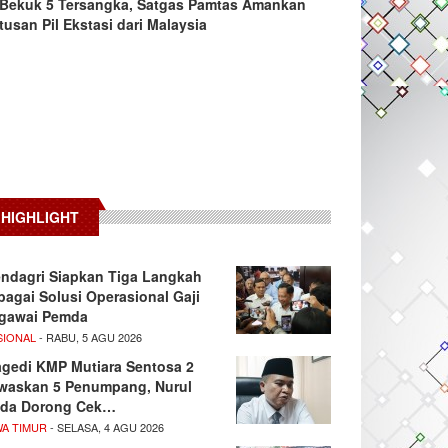
Bekuk 5 Tersangka, Satgas Pamtas Amankan
tusan Pil Ekstasi dari Malaysia
HIGHLIGHT
ndagri Siapkan Tiga Langkah
bagai Solusi Operasional Gaji
gawai Pemda
SIONAL
- RABU, 5 AGU 2026
agedi KMP Mutiara Sentosa 2
waskan 5 Penumpang, Nurul
da Dorong Cek…
WA TIMUR
- SELASA, 4 AGU 2026