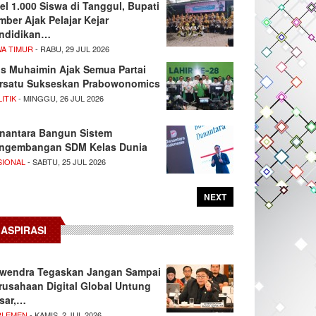
el 1.000 Siswa di Tanggul, Bupati
mber Ajak Pelajar Kejar
ndidikan…
WA TIMUR
- RABU, 29 JUL 2026
s Muhaimin Ajak Semua Partai
rsatu Sukseskan Prabowonomics
ITIK
- MINGGU, 26 JUL 2026
nantara Bangun Sistem
ngembangan SDM Kelas Dunia
SIONAL
- SABTU, 25 JUL 2026
NEXT
ASPIRASI
wendra Tegaskan Jangan Sampai
rusahaan Digital Global Untung
sar,…
RLEMEN
- KAMIS, 2 JUL 2026