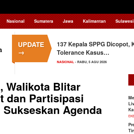
Nasional
Sumatera
Jawa
Kalimantan
Sulawesi
UPDATE
137 Kepala SPPG Dicopot, 
Siswa Sekolah Rakyat Maka
→
Tolerance Kasus…
Tingkat Nasional
NASIONAL
SULAWESI SELATAN
- RABU, 5 AGU 2026
- SELASA, 4 AGU 2026
 Walikota Blitar
 dan Partisipasi
Me
Li
g Sukseskan Agenda
Ka
EKB
Pr
Ti