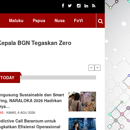
Maluku
Papua
Nusa
FoVi
Kepala BGN Tegaskan Zero
ssar Raih Prestasi Akademik
TODAY
ngusung Sustainable dan Smart
ving, NARALOKA 2026 Hadirkan
rya…
IS
- KAMIS, 6 AGU 2026
edictive Call Barantum untuk
ngkatkan Efisiensi Operasional