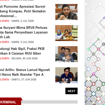
git Purnomo Apresiasi Survei
tbang Kompas, Polri Semakin
ofesional…
RLEMEN
- KAMIS, 2 JUL 2026
ma Suryani Minta BPJS Perluas
rja Sama Penyediaan Layanan
th Lab
RLEMEN
- KAMIS, 2 JUL 2026
ndungi Hak Sipil, Fraksi PKB
rikan 8 Catatan RUU Siber
RLEMEN
- SELASA, 30 JUN 2026
rul Arifin: Status Lanud Ngurah
i Harus Naik Standar Tipe A
RLEMEN
- SABTU, 27 JUN 2026
NEXT
KRIMINAL