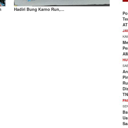
n
Hadiri Bung Karno Run,…
Po
Te
AT
JA
KAM
Me
Pe
AM
HU
SAB
An
Pi
Ru
Di
TN
PA
SEN
Ba
Ua
Sa