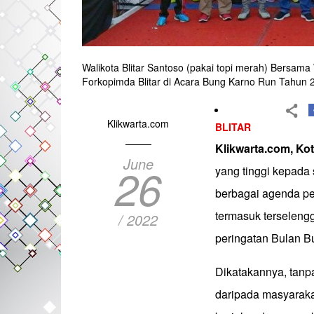
Walikota Blitar Santoso (pakai topi merah) Bersama
Forkopimda Blitar di Acara Bung Karno Run Tahun 
Klikwarta.com
BLITAR
Klikwarta.com, Kot
June
26
yang tinggi kepada
berbagai agenda per
termasuk terseleng
/ 2022
peringatan Bulan B
Dikatakannya, tanpa
daripada masyaraka