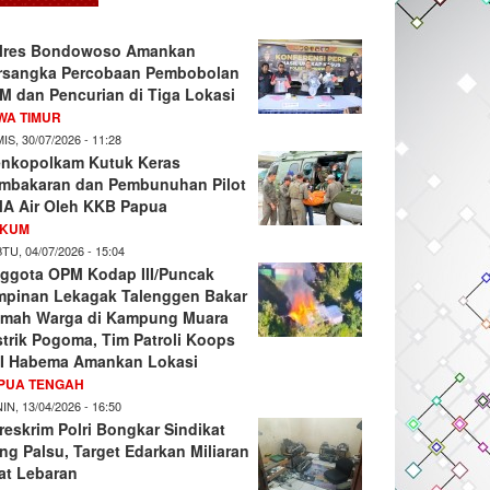
lres Bondowoso Amankan
rsangka Percobaan Pembobolan
M dan Pencurian di Tiga Lokasi
WA TIMUR
IS, 30/07/2026 - 11:28
nkopolkam Kutuk Keras
mbakaran dan Pembunuhan Pilot
A Air Oleh KKB Papua
KUM
TU, 04/07/2026 - 15:04
ggota OPM Kodap III/Puncak
mpinan Lekagak Talenggen Bakar
mah Warga di Kampung Muara
strik Pogoma, Tim Patroli Koops
I Habema Amankan Lokasi
PUA TENGAH
IN, 13/04/2026 - 16:50
reskrim Polri Bongkar Sindikat
ng Palsu, Target Edarkan Miliaran
at Lebaran