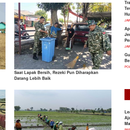
Tr
Te
Hu
JA
Ap
Je
Pe
JA
Gu
Be
POL
Saat Lapak Bersih, Rezeki Pun Diharapkan
Datang Lebih Baik
Le
Aj
M
PA