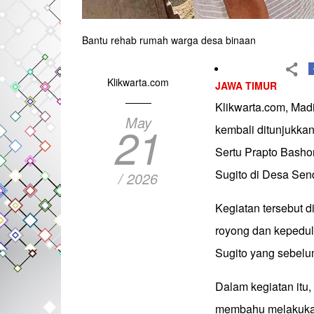
Bantu rehab rumah warga desa binaan
Klikwarta.com
JAWA TIMUR
Klikwarta.com, Mad
May
21
kembali ditunjukka
Sertu Prapto Bashor
Sugito di Desa Se
/ 2026
Kegiatan tersebut 
royong dan kepedul
Sugito yang sebelu
Dalam kegiatan itu
membahu melakukan 