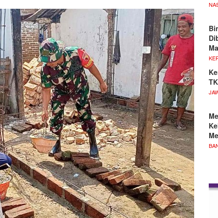
NA
Bi
Di
M
KE
Ke
TK
JA
Me
Ke
Me
BA