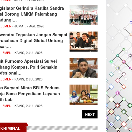
gislator Gerindra Kartika Sandra
si Dorong UMKM Palembang
ndungi…
RLEMEN
- JUMAT, 7 AGU 2026
wendra Tegaskan Jangan Sampai
rusahaan Digital Global Untung
sar,…
RLEMEN
- KAMIS, 2 JUL 2026
git Purnomo Apresiasi Survei
tbang Kompas, Polri Semakin
ofesional…
RLEMEN
- KAMIS, 2 JUL 2026
ma Suryani Minta BPJS Perluas
rja Sama Penyediaan Layanan
th Lab
RLEMEN
- KAMIS, 2 JUL 2026
NEXT
KRIMINAL