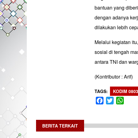
bantuan yang diber
dengan adanya kerj
dilakukan lebih cepa
Melalui kegiatan i
sosial di tengah m
antara TNI dan warg
(Kontributor : Arif)
TAGS
KODIM 080
Facebook
Twitter
What
BERITA TERKAIT