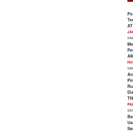
Po
Te
AT
JA
KAM
Me
Pe
AM
HU
SAB
An
Pi
Ru
Di
TN
PA
SEN
Ba
Ua
Sa