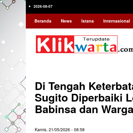
Skip
2026-08-07
to
main
Beranda
News
Istana
Internasional
content
Di Tengah Keterba
Sugito Diperbaiki
Babinsa dan Warg
Kamis, 21/05/2026 - 08:58