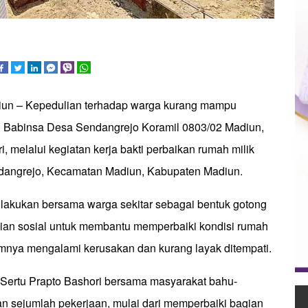
iun – Kepedulian terhadap warga kurang mampu
n Babinsa Desa Sendangrejo Koramil 0803/02 Madiun,
i, melalui kegiatan kerja bakti perbaikan rumah milik
ndangrejo, Kecamatan Madiun, Kabupaten Madiun.
dilakukan bersama warga sekitar sebagai bentuk gotong
ian sosial untuk membantu memperbaiki kondisi rumah
mnya mengalami kerusakan dan kurang layak ditempati.
, Sertu Prapto Bashori bersama masyarakat bahu-
sejumlah pekerjaan, mulai dari memperbaiki bagian