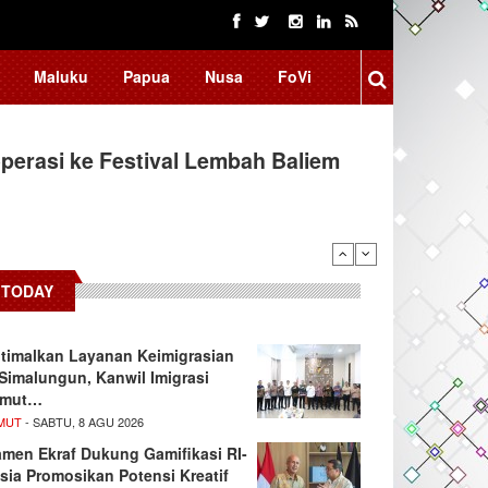
Maluku
Papua
Nusa
FoVi
erasi ke Festival Lembah Baliem
TODAY
timalkan Layanan Keimigrasian
 Simalungun, Kanwil Imigrasi
umut…
MUT
- SABTU, 8 AGU 2026
men Ekraf Dukung Gamifikasi RI-
sia Promosikan Potensi Kreatif