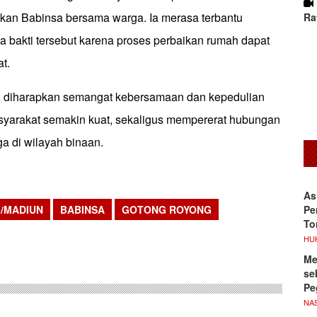
ikan Babinsa bersama warga. Ia merasa terbantu
Ra
a bakti tersebut karena proses perbaikan rumah dapat
t.
tu, diharapkan semangat kebersamaan dan kepedulian
asyarakat semakin kuat, sekaligus mempererat hubungan
a di wilayah binaan.
As
Pe
3/MADIUN
BABINSA
GOTONG ROYONG
To
sApp
HU
Me
se
Pe
NA