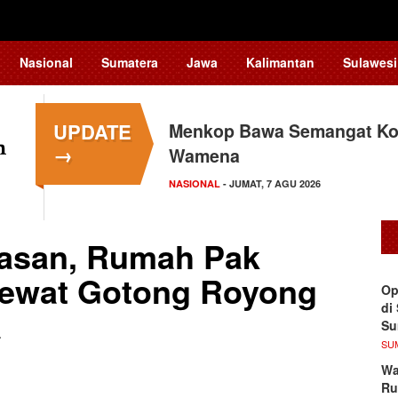
Nasional
Sumatera
Jawa
Kalimantan
Sulawesi
UPDATE
Menkop Bawa Semangat Kop
→
Wamena
NASIONAL
- JUMAT, 7 AGU 2026
tasan, Rumah Pak
 Lewat Gotong Royong
Op
di
a
S
SU
Wa
Ru