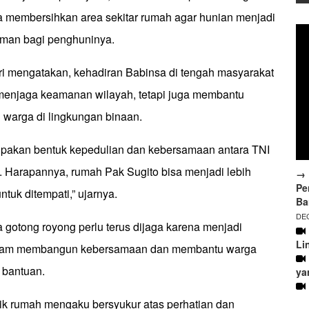
ga membersihkan area sekitar rumah agar hunian menjadi
aman bagi penghuninya.
ri mengatakan, kehadiran Babinsa di tengah masyarakat
menjaga keamanan wilayah, tetapi juga membantu
 warga di lingkungan binaan.
erupakan bentuk kepedulian dan kebersamaan antara TNI
 Harapannya, rumah Pak Sugito bisa menjadi lebih
→ 
Pe
tuk ditempati,” ujarnya.
Ba
DEC
 gotong royong perlu terus dijaga karena menjadi
Li
alam membangun kebersamaan dan membantu warga
bantuan.
ya
lik rumah mengaku bersyukur atas perhatian dan