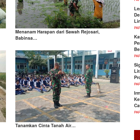
Le
De
Li
PA
Menanam Harapan dari Sawah Rejosari,
Ka
Babinsa…
Pe
Be
PA
Si
Li
Pr
PA
Ir
Ke
Ca
PA
Tanamkan Cinta Tanah Air…