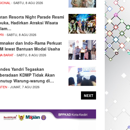
SIONAL
- SABTU, 8 AGU 2026
ntan Resorts Night Parade Resmi
buka, Hadirkan Atraksi Wisata
alam…
PRI
- SABTU, 8 AGU 2026
mnaker dan Indo-Rama Perkuat
M lewat Bantuan Modal Usaha
WA BARAT
- SABTU, 8 AGU 2026
ndes Yandri Tegaskan
beradaan KDMP Tidak Akan
nutup Warung-warung di…
NTEN
- JUMAT, 7 AGU 2026
NEXT