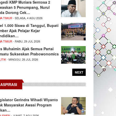
agedi KMP Mutiara Sentosa 2
waskan 5 Penumpang, Nurul
da Dorong Cek…
WA TIMUR
- SELASA, 4 AGU 2026
el 1.000 Siswa di Tanggul, Bupati
mber Ajak Pelajar Kejar
ndidikan…
WA TIMUR
- RABU, 29 JUL 2026
s Muhaimin Ajak Semua Partai
rsatu Sukseskan Prabowonomics
ITIK
- MINGGU, 26 JUL 2026
NEXT
ASPIRASI
gislator Gerindra Wihadi Wiyanto
ak Masyarakat Awasi Program
akan…
RLEMEN
- JUMAT, 7 AGU 2026