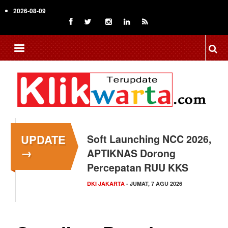
Skip
2026-08-09
to
main
content
UPDATE
Soft Launching NCC 2026,
Menkop Bawa Semangat
→
APTIKNAS Dorong
Koperasi ke Festival
Percepatan RUU KKS
Lembah Baliem Wamena
DKI JAKARTA
NASIONAL
- JUMAT, 7 AGU 2026
- JUMAT, 7 AGU 2026