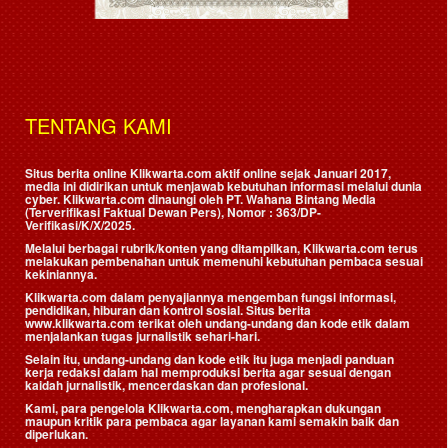
TENTANG KAMI
Situs berita online Klikwarta.com aktif online sejak Januari 2017,
media ini didirikan untuk menjawab kebutuhan informasi melalui dunia
cyber. Klikwarta.com dinaungi oleh
PT. Wahana Bintang Media
(Terverifikasi Faktual Dewan Pers)
, Nomor : 363/DP-
Verifikasi/K/X/2025.
Melalui berbagai rubrik/konten yang ditampilkan, Klikwarta.com terus
melakukan pembenahan untuk memenuhi kebutuhan pembaca sesuai
kekiniannya.
Klikwarta.com dalam penyajiannya mengemban fungsi informasi,
pendidikan, hiburan dan kontrol sosial. Situs berita
www.klikwarta.com terikat oleh undang-undang dan kode etik dalam
menjalankan tugas jurnalistik sehari-hari.
Selain itu, undang-undang dan kode etik itu juga menjadi panduan
kerja redaksi dalam hal memproduksi berita agar sesuai dengan
kaidah jurnalistik, mencerdaskan dan profesional.
Kami, para pengelola Klikwarta.com, mengharapkan dukungan
maupun kritik para pembaca agar layanan kami semakin baik dan
diperlukan.