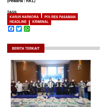
(Pewarta : RKL)
TAGS
KASUS NARKOBA
POLRES PASAMAN
HEADLINE
KRIMINAL
Facebook
Twitter
WhatsApp
BERITA TERKAIT